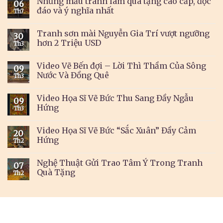
Những mẫu tranh làm quà tặng cao cấp, độc
06
đáo và ý nghĩa nhất
Th7
Tranh sơn mài Nguyễn Gia Trí vượt ngưỡng
30
hơn 2 Triệu USD
Th3
Video Vẽ Bến đợi – Lời Thì Thầm Của Sông
09
Nước Và Đồng Quê
Th3
Video Họa Sĩ Vẽ Bức Thu Sang Đầy Ngẫu
09
Hứng
Th3
Video Họa Sĩ Vẽ Bức “Sắc Xuân” Đầy Cảm
20
Hứng
Th2
Nghệ Thuật Gửi Trao Tâm Ý Trong Tranh
07
Quà Tặng
Th2