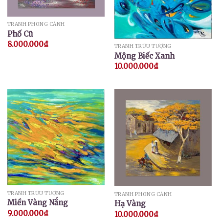
TRANH PHONG CẢNH
Phố Cũ
8.000.000
₫
TRANH TRỪU TƯỢNG
Mộng Biếc Xanh
10.000.000
₫
TRANH TRỪU TƯỢNG
TRANH PHONG CẢNH
Miền Vàng Nắng
Hạ Vàng
9.000.000
₫
10.000.000
₫