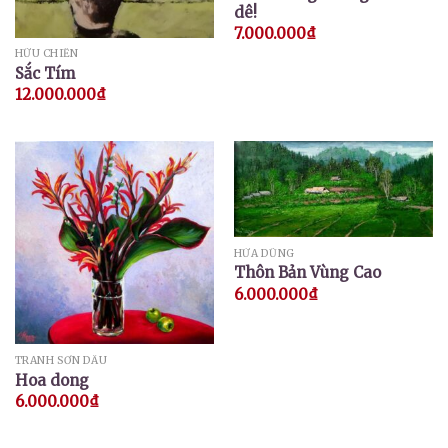
dê!
7.000.000
₫
HỮU CHIẾN
Sắc Tím
12.000.000
₫
HỨA DŨNG
Thôn Bản Vùng Cao
6.000.000
₫
TRANH SƠN DẦU
Hoa dong
6.000.000
₫