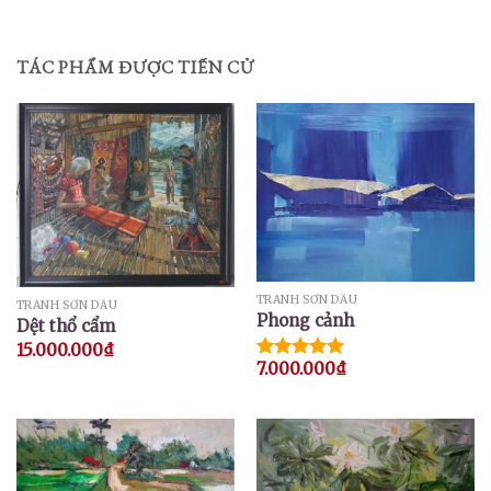
TÁC PHẨM ĐƯỢC TIẾN CỬ
TRANH SƠN DẦU
TRANH SƠN DẦU
Phong cảnh
Dệt thổ cẩm
15.000.000
₫
7.000.000
₫
Được xếp
hạng
5.00
5 sao