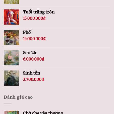
Tuổi trăng tròn
15.000.000
₫
Phố
15.000.000
₫
Sen 26
6.000.000
₫
Sinh tồn
2.700.000
₫
Đánh giá cao
Chở che yêu thương