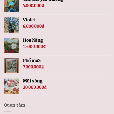
5.000.000
₫
Violet
8.000.000
₫
Hoa Nắng
15.000.000
₫
Phố mưa
7.000.000
₫
Mũi sóng
20.000.000
₫
Quan tâm