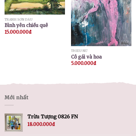
TRANH SƠN DẦU
Bình yên chiều quê
15.000.000
₫
THIẾU NỮ
Cô gái và hoa
5.000.000
₫
Mới nhất
Trừu Tượng 0826 FN
18.000.000
₫