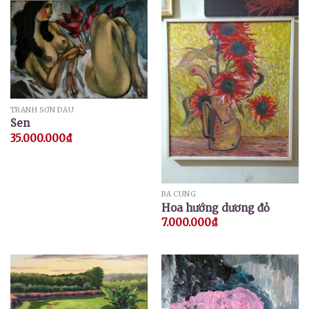
TRANH SƠN DẦU
Sen
35.000.000
₫
BÁ CUNG
Hoa hướng dương đỏ
7.000.000
₫