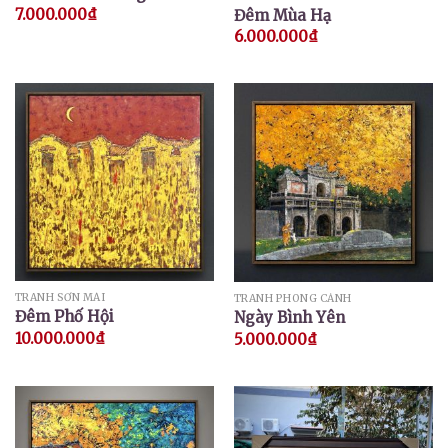
7.000.000
₫
Đêm Mùa Hạ
6.000.000
₫
TRANH SƠN MÀI
TRANH PHONG CẢNH
Đêm Phố Hội
Ngày Bình Yên
10.000.000
₫
5.000.000
₫