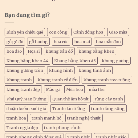
Bạn đang tìm gì?
Bình yên chiều quê
con công
Cánh đồng hoa
Giao mùa
gỗ gõ đỏ
gỗ hương
hoa cúc
hoa mai
hoa mẫu đơn
hoa đào
Họa sĩ
khung bản đồ
khung bằng khen
Khung bằng khen A4
Khung bằng khen A5
khung gương
khung gương tròn
khung hình
khung hình ảnh
khung tranh
khung tranh cổ điển
khung tranh treo tường
khung tranh đẹp
Mào gà
Mùa hoa
mùa thu
Phú Quý Mãn Đường
Quan thế âm bồ tát
rừng cây xanh
thuận buồm xuôi gió
Tranh dán tường
tranh dòng sông
tranh hoa
tranh mãnh hổ
tranh nghệ thuật
Tranh ngựa đẹp
tranh phong cảnh
tranh phong cảnh đồng quê
Tranh phật
tranh phật giáo