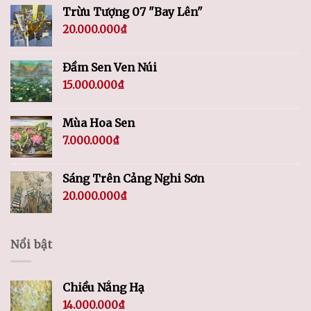
Trừu Tượng 07 "Bay Lên"
20.000.000
₫
Đầm Sen Ven Núi
15.000.000
₫
Mùa Hoa Sen
7.000.000
₫
Sáng Trên Cảng Nghi Sơn
20.000.000
₫
Nổi bật
Chiều Nắng Hạ
14.000.000
₫