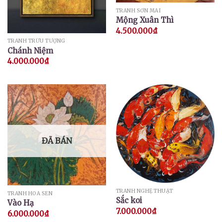
TRANH SƠN MÀI
Mộng Xuân Thì
4.500.000
₫
TRANH TRỪU TƯỢNG
Chánh Niệm
4.000.000
₫
ĐÃ BÁN
TRANH NGHỆ THUẬT
TRANH HOA SEN
Sắc koi
Vào Hạ
7.000.000
₫
6.000.000
₫