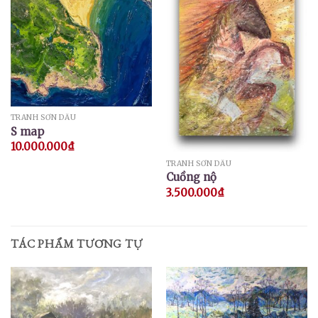
TRANH SƠN DẦU
S map
10.000.000
₫
TRANH SƠN DẦU
Cuồng nộ
3.500.000
₫
TÁC PHẨM TƯƠNG TỰ