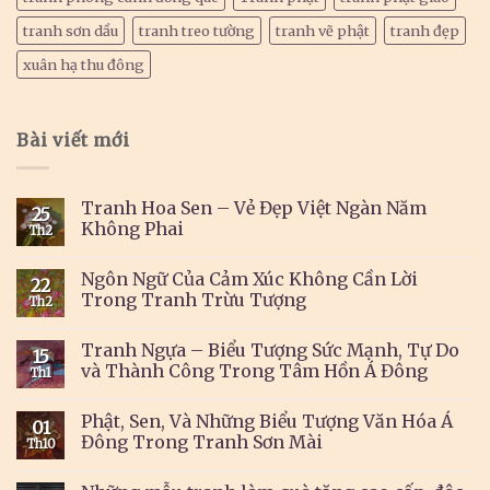
tranh sơn dầu
tranh treo tường
tranh vẽ phật
tranh đẹp
xuân hạ thu đông
Bài viết mới
Tranh Hoa Sen – Vẻ Đẹp Việt Ngàn Năm
25
Không Phai
Th2
Ngôn Ngữ Của Cảm Xúc Không Cần Lời
22
Trong Tranh Trừu Tượng
Th2
Tranh Ngựa – Biểu Tượng Sức Mạnh, Tự Do
15
và Thành Công Trong Tâm Hồn Á Đông
Th1
Phật, Sen, Và Những Biểu Tượng Văn Hóa Á
01
Đông Trong Tranh Sơn Mài
Th10