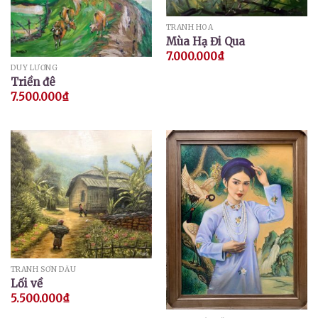
TRANH HOA
Mùa Hạ Đi Qua
7.000.000
₫
DUY LƯƠNG
Triền đê
7.500.000
₫
TRANH SƠN DẦU
Lối về
5.500.000
₫