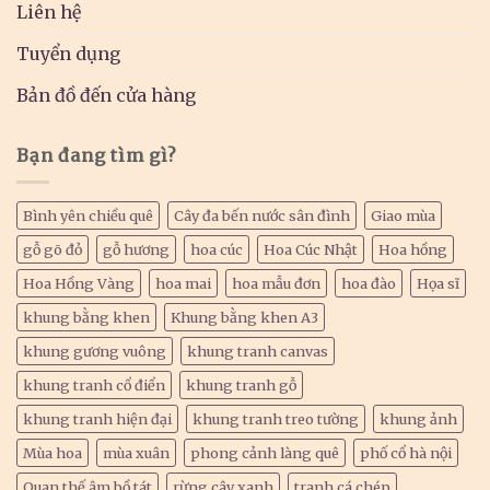
Liên hệ
Tuyển dụng
Bản đồ đến cửa hàng
Bạn đang tìm gì?
Bình yên chiều quê
Cây đa bến nước sân đình
Giao mùa
gỗ gõ đỏ
gỗ hương
hoa cúc
Hoa Cúc Nhật
Hoa hồng
Hoa Hồng Vàng
hoa mai
hoa mẫu đơn
hoa đào
Họa sĩ
khung bằng khen
Khung bằng khen A3
khung gương vuông
khung tranh canvas
khung tranh cổ điển
khung tranh gỗ
khung tranh hiện đại
khung tranh treo tường
khung ảnh
Mùa hoa
mùa xuân
phong cảnh làng quê
phố cổ hà nội
Quan thế âm bồ tát
rừng cây xanh
tranh cá chép