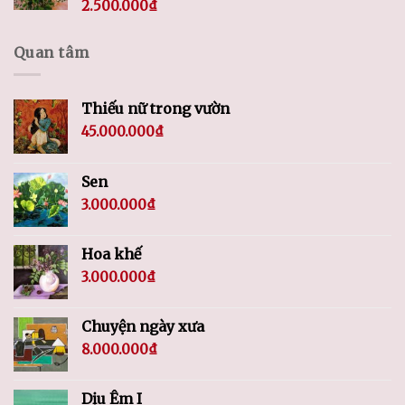
2.500.000
₫
Quan tâm
Thiếu nữ trong vườn
45.000.000
₫
Sen
3.000.000
₫
Hoa khế
3.000.000
₫
Chuyện ngày xưa
8.000.000
₫
Dịu Êm I