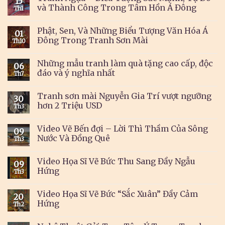
15
và Thành Công Trong Tâm Hồn Á Đông
Th1
Phật, Sen, Và Những Biểu Tượng Văn Hóa Á
01
Đông Trong Tranh Sơn Mài
Th10
Những mẫu tranh làm quà tặng cao cấp, độc
06
đáo và ý nghĩa nhất
Th7
Tranh sơn mài Nguyễn Gia Trí vượt ngưỡng
30
hơn 2 Triệu USD
Th3
Video Vẽ Bến đợi – Lời Thì Thầm Của Sông
09
Nước Và Đồng Quê
Th3
Video Họa Sĩ Vẽ Bức Thu Sang Đầy Ngẫu
09
Hứng
Th3
Video Họa Sĩ Vẽ Bức “Sắc Xuân” Đầy Cảm
20
Hứng
Th2