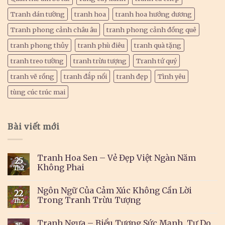
Tranh dán tường
tranh hoa
tranh hoa hướng dương
Tranh phong cảnh châu âu
tranh phong cảnh đồng quê
tranh phong thủy
tranh phù điêu
tranh quà tặng
tranh treo tường
tranh trừu tượng
Tranh tứ quý
tranh vẽ rồng
tranh đắp nổi
tranh đẹp
Tình yêu
tùng cúc trúc mai
Bài viết mới
Tranh Hoa Sen – Vẻ Đẹp Việt Ngàn Năm
25
Không Phai
Th2
Ngôn Ngữ Của Cảm Xúc Không Cần Lời
22
Trong Tranh Trừu Tượng
Th2
Tranh Ngựa – Biểu Tượng Sức Mạnh, Tự Do