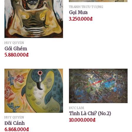
TRANH TRỪU TƯỢNG
Gọi Mưa
3.250.000
₫
HUY QUYỂN
Gói Ghém
5.880.000
₫
ĐỨC LÂM
Tình Là Chi? (No.2)
HUY QUYỂN
10.000.000
₫
Đôi Cánh
6.868.000
₫