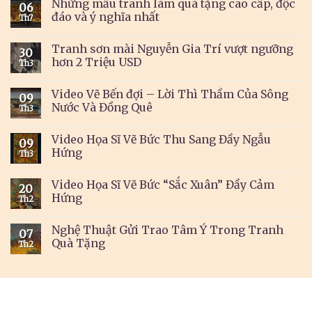
Những mẫu tranh làm quà tặng cao cấp, độc
06
đáo và ý nghĩa nhất
Th7
Tranh sơn mài Nguyễn Gia Trí vượt ngưỡng
30
hơn 2 Triệu USD
Th3
Video Vẽ Bến đợi – Lời Thì Thầm Của Sông
09
Nước Và Đồng Quê
Th3
Video Họa Sĩ Vẽ Bức Thu Sang Đầy Ngẫu
09
Hứng
Th3
Video Họa Sĩ Vẽ Bức “Sắc Xuân” Đầy Cảm
20
Hứng
Th2
Nghệ Thuật Gửi Trao Tâm Ý Trong Tranh
07
Quà Tặng
Th2