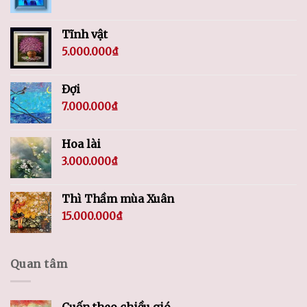
Tĩnh vật
5.000.000
₫
Đợi
7.000.000
₫
Hoa lài
3.000.000
₫
Thì Thầm mùa Xuân
15.000.000
₫
Quan tâm
Cuốn theo chiều gió