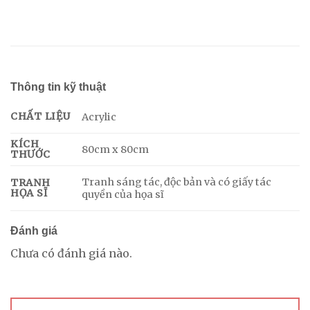
Thông tin kỹ thuật
CHẤT LIỆU
Acrylic
KÍCH
80cm x 80cm
THƯỚC
Tranh sáng tác, độc bản và có giấy tác
TRANH
HỌA SĨ
quyền của họa sĩ
Đánh giá
Chưa có đánh giá nào.