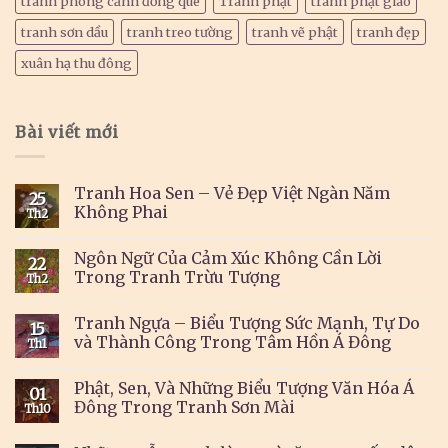
tranh phong cảnh đồng quê
Tranh phật
tranh phật giáo
tranh sơn dầu
tranh treo tường
tranh vẽ phật
tranh đẹp
xuân hạ thu đông
Bài viết mới
Tranh Hoa Sen – Vẻ Đẹp Việt Ngàn Năm
25
Không Phai
Th2
Ngôn Ngữ Của Cảm Xúc Không Cần Lời
22
Trong Tranh Trừu Tượng
Th2
Tranh Ngựa – Biểu Tượng Sức Mạnh, Tự Do
15
và Thành Công Trong Tâm Hồn Á Đông
Th1
Phật, Sen, Và Những Biểu Tượng Văn Hóa Á
01
Đông Trong Tranh Sơn Mài
Th10