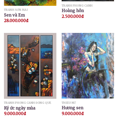
TRANH PHONG CẢNH
Hoàng hôn
TRANH SƠN MÀI
Sen và Em
2.500.000
₫
28.000.000
₫
THIẾU NỮ
TRANH PHONG CẢNH ĐỒNG QUÊ
Hương sen
Ký ức ngày mùa
9.000.000
₫
9.000.000
₫