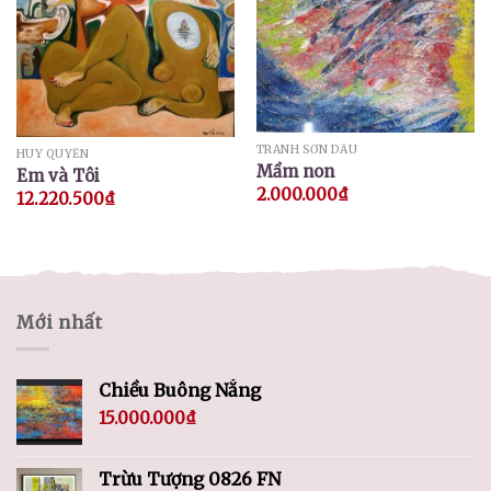
TRANH SƠN DẦU
HUY QUYỂN
Mầm non
Em và Tôi
2.000.000
₫
12.220.500
₫
Mới nhất
Chiều Buông Nắng
15.000.000
₫
Trừu Tượng 0826 FN