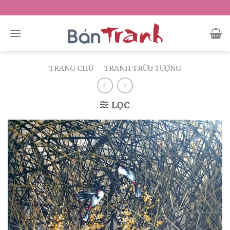
Skip
to
content
TRANG CHỦ
/
TRANH TRỪU TƯỢNG
LỌC