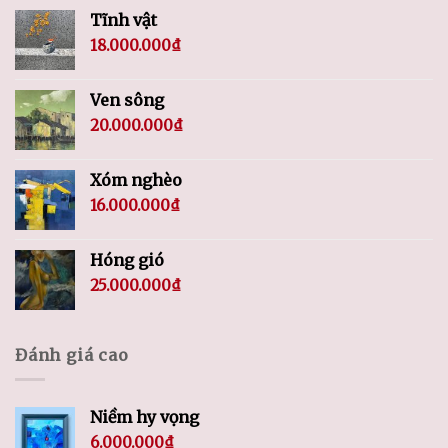
Tĩnh vật
18.000.000
₫
Ven sông
20.000.000
₫
Xóm nghèo
16.000.000
₫
Hóng gió
25.000.000
₫
Đánh giá cao
Niềm hy vọng
6.000.000
₫