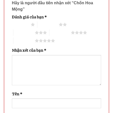
Hãy là người đầu tiên nhận xét “Chốn Hoa
Mộng”
Đánh giá của bạn
*
1 trên 5 sao
2 trên 5 sao
3 trên 5 sao
4 trên 5 sao
5 trên 5 sao
Nhận xét của bạn
*
Tên
*