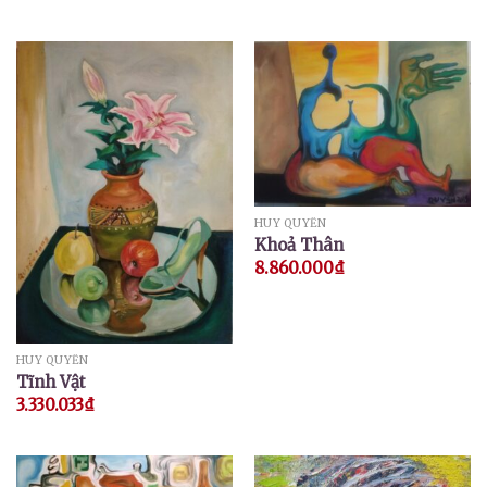
HUY QUYỂN
Khoả Thân
8.860.000
₫
HUY QUYỂN
Tĩnh Vật
3.330.033
₫