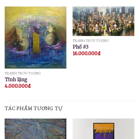
TRANH TRỪU TƯỢNG
Phố #3
16.000.000
₫
TRANH TRỪU TƯỢNG
Tĩnh lặng
4.000.000
₫
TÁC PHẨM TƯƠNG TỰ