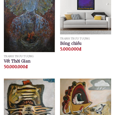
TRANH TRỪU TƯỢNG
Bóng chiều
5.000.000
₫
TRANH TRỪU TƯỢNG
Vết Thời Gian
50.000.000
₫