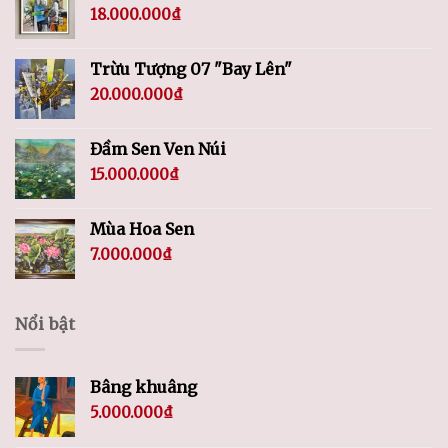
18.000.000
₫
Trừu Tượng 07 "Bay Lên"
20.000.000
₫
Đầm Sen Ven Núi
15.000.000
₫
Mùa Hoa Sen
7.000.000
₫
Nổi bật
Bâng khuâng
5.000.000
₫