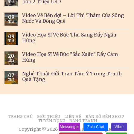
hơn 2 Triệu USD
Th3
Video Vẽ Bến đợi – Lời Thì Thầm Của Sông
09
Nước Và Đồng Quê
Th3
Video Họa Sĩ Vẽ Bức Thu Sang Đầy Ngẫu
09
Hứng
Th3
Video Họa Sĩ Vẽ Bức “Sắc Xuân” Đầy Cảm
20
Hứng
Th2
Nghệ Thuật Gửi Trao Tâm Ý Trong Tranh
07
Quà Tặng
Th2
TRANG CHỦ
GIỚI THIỆU
LIÊN HỆ
BẢN ĐỒ ĐẾN SHOP
TUYỂN DỤNG
ĐĂNG TRANH
Messenger
Zalo Chat
Viber
Copyright © 2026 BÁN TRANH. Ghi rõ nguồn