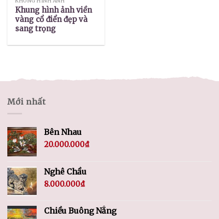
KHUNG HÌNH ẢNH
Khung hình ảnh viền
vàng cổ điển đẹp và
sang trọng
Mới nhất
Bên Nhau
20.000.000
₫
Nghê Chầu
8.000.000
₫
Chiều Buông Nắng