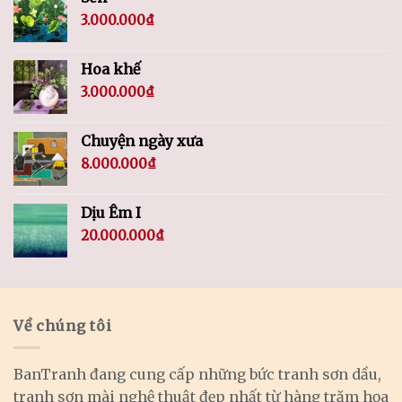
3.000.000
₫
Hoa khế
3.000.000
₫
Chuyện ngày xưa
8.000.000
₫
Dịu Êm I
20.000.000
₫
Về chúng tôi
BanTranh đang cung cấp những bức tranh sơn dầu,
tranh sơn mài nghệ thuật đẹp nhất từ hàng trăm họa