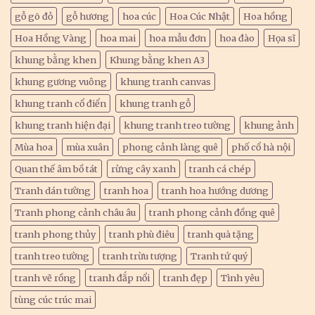
gỗ gõ đỏ
gỗ hương
hoa cúc
Hoa Cúc Nhật
Hoa hồng
Hoa Hồng Vàng
hoa mai
hoa mẫu đơn
hoa đào
Họa sĩ
khung bằng khen
Khung bằng khen A3
khung gương vuông
khung tranh canvas
khung tranh cổ điển
khung tranh gỗ
khung tranh hiện đại
khung tranh treo tường
khung ảnh
Mùa hoa
mùa xuân
phong cảnh làng quê
phố cổ hà nội
Quan thế âm bồ tát
rừng cây xanh
tranh cá chép
Tranh dán tường
tranh hoa
tranh hoa hướng dương
Tranh phong cảnh châu âu
tranh phong cảnh đồng quê
tranh phong thủy
tranh phù điêu
tranh quà tặng
tranh treo tường
tranh trừu tượng
Tranh tứ quý
tranh vẽ rồng
tranh đắp nổi
tranh đẹp
Tình yêu
tùng cúc trúc mai