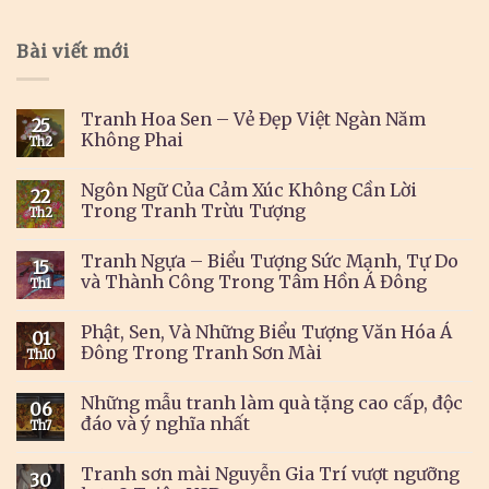
Bài viết mới
Tranh Hoa Sen – Vẻ Đẹp Việt Ngàn Năm
25
Không Phai
Th2
Ngôn Ngữ Của Cảm Xúc Không Cần Lời
22
Trong Tranh Trừu Tượng
Th2
Tranh Ngựa – Biểu Tượng Sức Mạnh, Tự Do
15
và Thành Công Trong Tâm Hồn Á Đông
Th1
Phật, Sen, Và Những Biểu Tượng Văn Hóa Á
01
Đông Trong Tranh Sơn Mài
Th10
Những mẫu tranh làm quà tặng cao cấp, độc
06
đáo và ý nghĩa nhất
Th7
Tranh sơn mài Nguyễn Gia Trí vượt ngưỡng
30