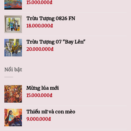
15.000.000
₫
Trừu Tượng 0826 FN
18.000.000
₫
Trừu Tượng 07 "Bay Lên"
20.000.000
₫
Nổi bật
Mừng lúa mới
15.000.000
₫
Thiếu nữ và con mèo
9.000.000
₫