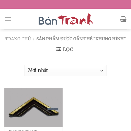
Skip
to
content
TRANG CHỦ
/
SẢN PHẨM ĐƯỢC GẮN THẺ “KHUNG HÌNH”
LỌC