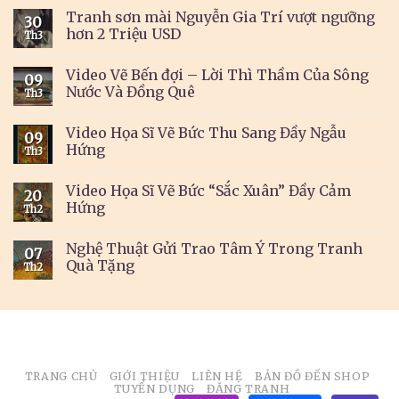
Tranh sơn mài Nguyễn Gia Trí vượt ngưỡng
30
hơn 2 Triệu USD
Th3
Video Vẽ Bến đợi – Lời Thì Thầm Của Sông
09
Nước Và Đồng Quê
Th3
Video Họa Sĩ Vẽ Bức Thu Sang Đầy Ngẫu
09
Hứng
Th3
Video Họa Sĩ Vẽ Bức “Sắc Xuân” Đầy Cảm
20
Hứng
Th2
Nghệ Thuật Gửi Trao Tâm Ý Trong Tranh
07
Quà Tặng
Th2
TRANG CHỦ
GIỚI THIỆU
LIÊN HỆ
BẢN ĐỒ ĐẾN SHOP
TUYỂN DỤNG
ĐĂNG TRANH