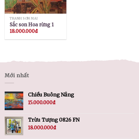
TRANH SƠN MÀI
Sắc son Hoa rừng 1
18.000.000
₫
Mới nhất
Chiều Buông Nắng
15.000.000
₫
Trừu Tượng 0826 FN
18.000.000
₫