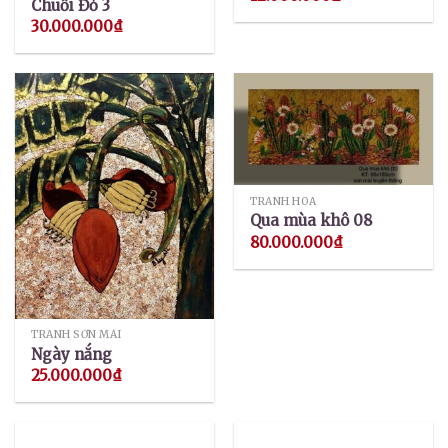
Chuối Đỏ 3
30.000.000
₫
TRANH HOA
Qua mùa khô 08
80.000.000
₫
TRANH SƠN MÀI
Ngày nắng
25.000.000
₫