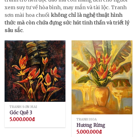
xem suy tư về hòa bình, may mắn và tài lộc. Tranh
sơn mài hoa chuối
không chỉ là nghệ thuật hình
thức mà còn chứa đựng sức hút tinh thần và triết lý
sâu sắc
.
TRANH SƠN MÀI
Góc Quê 3
5.000.000
₫
TRANH HOA
Hương Rừng
5.000.000
₫