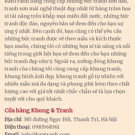
BanTranh đang cung cấp những bức tranh sơn dầu,
tranh sơn mài nghệ thuật đẹp nhất từ hàng trăm họa
sĩ tài năng trên khắp mọi miền đất nước, những bức
tranh độc đáo, nguyên bản sẽ đem đến cho bạn sự
ưng ý nhất. Bên cạnh đó, bạn cũng có thể yêu cầu
những bức tranh được vẽ theo mẫu và kích thước
bạn muốn, chúng tôi có những họa sĩ tài năng và nổi
tiếng trong giới hội họa sẽ đem đến cho bạn những
bức tranh đẹp như ý. Ngoài ra, xưởng đóng khung
tranh của chúng tôi cũng cung cấp khung tranh,
khung hình ảnh đẹp, khung tranh gỗ tự nhiên với
nhiều mẫu mã đa dạng và phong phú kèm theo chất
lượng cao với giá tốt nhất chắc chắn sẽ là lựa chọn
tuyệt vời cho quý khách.
Cửa hàng Khung & Tranh
Địa chỉ
: 385 đường Ngọc Hồi, Thanh Trì, Hà Nội
Điện thoại
: 0983568361
Email
:
info@bantranh.com