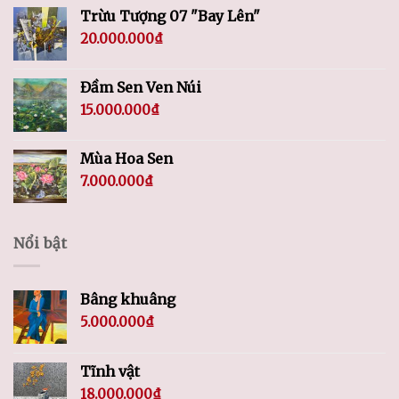
Trừu Tượng 07 "Bay Lên"
20.000.000
₫
Đầm Sen Ven Núi
15.000.000
₫
Mùa Hoa Sen
7.000.000
₫
Nổi bật
Bâng khuâng
5.000.000
₫
Tĩnh vật
18.000.000
₫