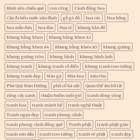
Bình yên chiều quê
con công
Cánh đồng hoa
Cây đa bến nước sân đình
gỗ gõ đỏ
hoa cúc
Hoa hồng
hoa mẫu đơn
hoa đào
Họa sĩ
khung bản đồ
khung bằng khen
Khung bằng khen A3
Khung bằng khen A4
Khung bằng khen A5
khung gương
khung gương tròn
khung hình
khung hình ảnh
khung tranh
khung tranh cổ điển
khung tranh treo tường
khung tranh đẹp
Mào gà
Mùa hoa
mùa thu
Phú Quý Mãn Đường
phố cổ hà nội
Quan thế âm bồ tát
rừng cây xanh
thuận buồm xuôi gió
tranh dòng sông
tranh hoa
tranh mãnh hổ
tranh nghệ thuật
Tranh ngựa đẹp
tranh phong cảnh
tranh phong cảnh đồng quê
Tranh phật
tranh phật giáo
tranh sơn dầu
tranh treo tường
tranh vẽ phật
tranh đẹp