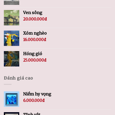
Ven sông
20.000.000
₫
Xóm nghèo
16.000.000
₫
Hóng gió
25.000.000
₫
Đánh giá cao
Niềm hy vọng
6.000.000
₫
Tĩnh vật