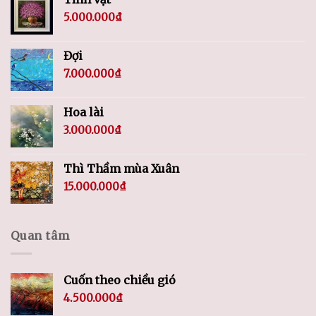
5.000.000
₫
Đợi
7.000.000
₫
Hoa lài
3.000.000
₫
Thì Thầm mùa Xuân
15.000.000
₫
Quan tâm
Cuốn theo chiều gió
4.500.000
₫