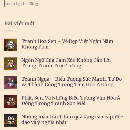
xuân hạ thu đông
Bài viết mới
Tranh Hoa Sen – Vẻ Đẹp Việt Ngàn Năm
25
Không Phai
Th2
Ngôn Ngữ Của Cảm Xúc Không Cần Lời
22
Trong Tranh Trừu Tượng
Th2
Tranh Ngựa – Biểu Tượng Sức Mạnh, Tự Do
15
và Thành Công Trong Tâm Hồn Á Đông
Th1
Phật, Sen, Và Những Biểu Tượng Văn Hóa Á
01
Đông Trong Tranh Sơn Mài
Th10
Những mẫu tranh làm quà tặng cao cấp, độc
06
đáo và ý nghĩa nhất
Th7