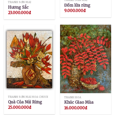
TRANH SƠN MÀI
TRANH SƠN MÀI
Đốm lửa rừng
Hương Sắc
9.000.000
₫
23.000.000
₫
TRANH SƠN MÀI HOA CHUỐI
TRANH HOA
Quà Của Núi Rừng
Khúc Giao Mùa
25.000.000
₫
16.000.000
₫