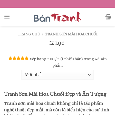
Skip
to
content
TRANG CHỦ
/
TRANH SƠN MÀI HOA CHUỐI
LỌC
Xếp hạng 5.00 / 5 (1 phiếu bầu) trong 46 sản
Được xếp
phẩm
hạng
5.00
5 sao
Tranh Sơn Mài Hoa Chuối Đẹp và Ấn Tượng
Tranh sơn mài hoa chuối không chỉ là tác phẩm
nghệ thuật đẹp mắt, mà còn là biểu hiện của sự tinh