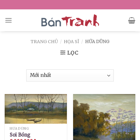
Skip
to
content
TRANG CHỦ
/
HỌA SĨ
/
HỨA DŨNG
LỌC
HỨA DŨNG
Soi Bóng