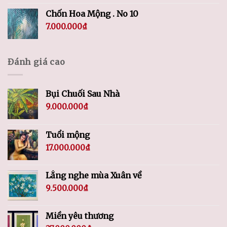
Chốn Hoa Mộng . No 10
7.000.000
₫
Đánh giá cao
Bụi Chuối Sau Nhà
9.000.000
₫
Tuổi mộng
17.000.000
₫
Lắng nghe mùa Xuân về
9.500.000
₫
Miền yêu thương