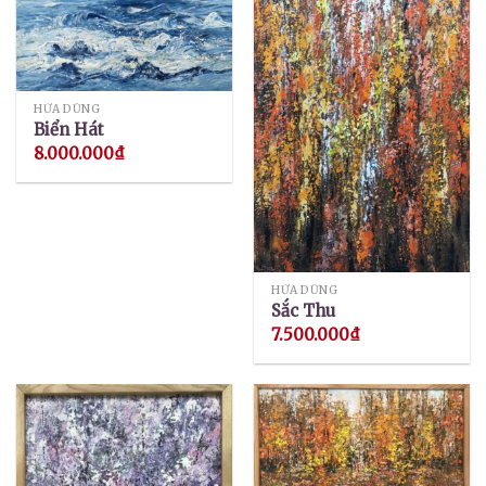
HỨA DŨNG
Biển Hát
8.000.000
₫
HỨA DŨNG
Sắc Thu
7.500.000
₫