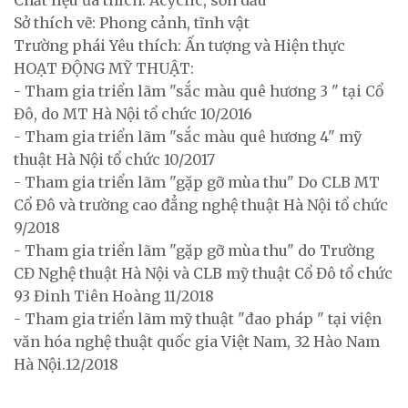
Chất liệu ưa thích: Acyclic, sơn dầu
Sở thích vẽ: Phong cảnh, tĩnh vật
Trường phái Yêu thích: Ấn tượng và Hiện thực
HOẠT ĐỘNG MỸ THUẬT:
- Tham gia triển lãm "sắc màu quê hương 3 " tại Cổ
Đô, do MT Hà Nội tổ chức 10/2016
- Tham gia triển lãm "sắc màu quê hương 4" mỹ
thuật Hà Nội tổ chức 10/2017
- Tham gia triển lãm "gặp gỡ mùa thu" Do CLB MT
Cổ Đô và trường cao đẳng nghệ thuật Hà Nội tổ chức
9/2018
- Tham gia triển lãm "gặp gỡ mùa thu" do Trường
CĐ Nghệ thuật Hà Nội và CLB mỹ thuật Cổ Đô tổ chức
93 Đinh Tiên Hoàng 11/2018
- Tham gia triển lãm mỹ thuật "đao pháp " tại viện
văn hóa nghệ thuật quốc gia Việt Nam, 32 Hào Nam
Hà Nội.12/2018