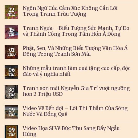
Ngôn Ngữ Của Cảm Xúc Không Cần Lời
22
Trong Tranh Trừu Tượng
Th2
Tranh Ngựa – Biểu Tượng Sức Mạnh, Tự Do
15
và Thành Công Trong Tâm Hồn Á Đông
Th1
Phật, Sen, Và Những Biểu Tượng Văn Hóa Á
01
Đông Trong Tranh Sơn Mài
Th10
Những mẫu tranh làm quà tặng cao cấp, độc
06
đáo và ý nghĩa nhất
Th7
Tranh sơn mài Nguyễn Gia Trí vượt ngưỡng
30
hơn 2 Triệu USD
Th3
Video Vẽ Bến đợi – Lời Thì Thầm Của Sông
09
Nước Và Đồng Quê
Th3
Video Họa Sĩ Vẽ Bức Thu Sang Đầy Ngẫu
09
Hứng
Th3