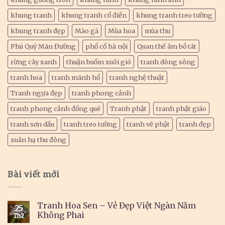
khung tranh
khung tranh cổ điển
khung tranh treo tường
khung tranh đẹp
Mào gà
Mùa hoa
mùa thu
Phú Quý Mãn Đường
phố cổ hà nội
Quan thế âm bồ tát
rừng cây xanh
thuận buồm xuôi gió
tranh dòng sông
tranh hoa
tranh mãnh hổ
tranh nghệ thuật
Tranh ngựa đẹp
tranh phong cảnh
tranh phong cảnh đồng quê
Tranh phật
tranh phật giáo
tranh sơn dầu
tranh treo tường
tranh vẽ phật
tranh đẹp
xuân hạ thu đông
Bài viết mới
Tranh Hoa Sen – Vẻ Đẹp Việt Ngàn Năm
25
Không Phai
Th2