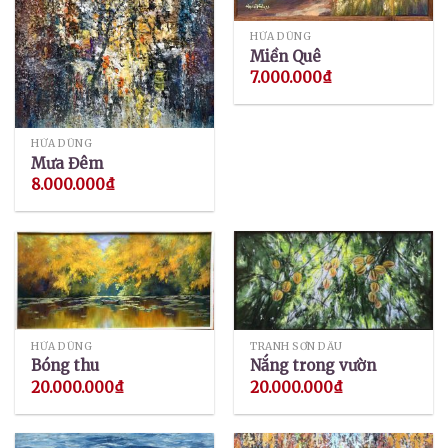
HỨA DŨNG
Miền Quê
7.000.000
₫
HỨA DŨNG
Mưa Đêm
8.000.000
₫
HỨA DŨNG
TRANH SƠN DẦU
Bóng thu
Nắng trong vườn
20.000.000
₫
20.000.000
₫