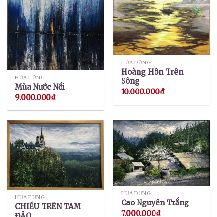
HỨA DŨNG
Hoàng Hôn Trên
HỨA DŨNG
Sông
Mùa Nước Nổi
10.000.000
₫
9.000.000
₫
HỨA DŨNG
HỨA DŨNG
Cao Nguyên Trắng
CHIỀU TRÊN TAM
7.000.000
₫
ĐẢO