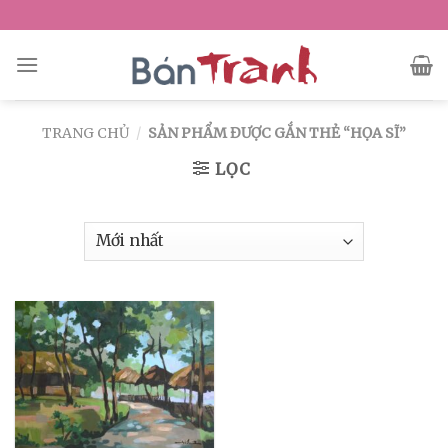
Skip
to
content
TRANG CHỦ
/
SẢN PHẨM ĐƯỢC GẮN THẺ “HỌA SĨ”
LỌC