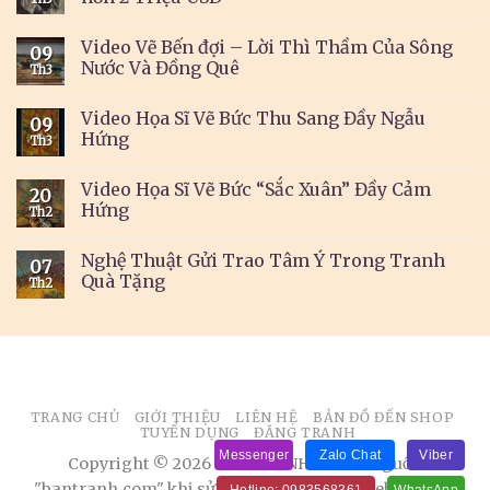
Video Vẽ Bến đợi – Lời Thì Thầm Của Sông
09
Nước Và Đồng Quê
Th3
Video Họa Sĩ Vẽ Bức Thu Sang Đầy Ngẫu
09
Hứng
Th3
Video Họa Sĩ Vẽ Bức “Sắc Xuân” Đầy Cảm
20
Hứng
Th2
Nghệ Thuật Gửi Trao Tâm Ý Trong Tranh
07
Quà Tặng
Th2
TRANG CHỦ
GIỚI THIỆU
LIÊN HỆ
BẢN ĐỒ ĐẾN SHOP
TUYỂN DỤNG
ĐĂNG TRANH
Messenger
Zalo Chat
Viber
Copyright © 2026 BÁN TRANH. Ghi rõ nguồn
"bantranh.com" khi sử dụng thông tin từ website này