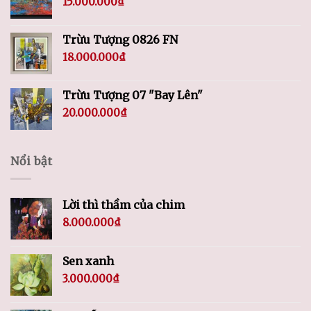
15.000.000
₫
Trừu Tượng 0826 FN
18.000.000
₫
Trừu Tượng 07 "Bay Lên"
20.000.000
₫
Nổi bật
Lời thì thầm của chim
8.000.000
₫
Sen xanh
3.000.000
₫