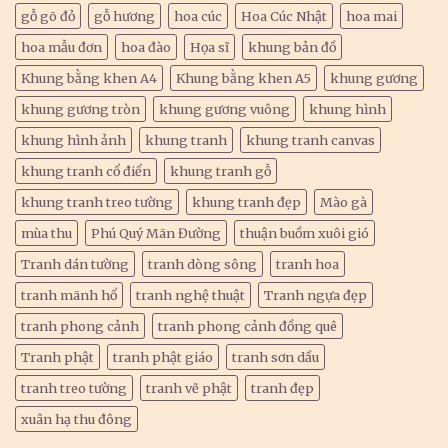
gỗ gõ đỏ
gỗ hương
hoa cúc
Hoa Cúc Nhật
hoa mai
hoa mẫu đơn
hoa đào
Họa sĩ
khung bản đồ
Khung bằng khen A4
Khung bằng khen A5
khung gương
khung gương tròn
khung gương vuông
khung hình
khung hình ảnh
khung tranh
khung tranh canvas
khung tranh cổ điển
khung tranh gỗ
khung tranh treo tường
khung tranh đẹp
Mào gà
mùa thu
Phú Quý Mãn Đường
thuận buồm xuôi gió
Tranh dán tường
tranh dòng sông
tranh hoa
tranh mãnh hổ
tranh nghệ thuật
Tranh ngựa đẹp
tranh phong cảnh
tranh phong cảnh đồng quê
Tranh phật
tranh phật giáo
tranh sơn dầu
tranh treo tường
tranh vẽ phật
tranh đẹp
xuân hạ thu đông