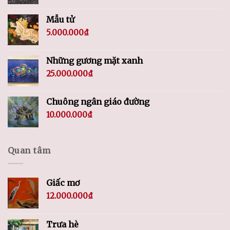
Mẫu tử
5.000.000
₫
Những gương mặt xanh
25.000.000
₫
Chuông ngân giáo đường
10.000.000
₫
Quan tâm
Giấc mơ
12.000.000
₫
Trưa hè