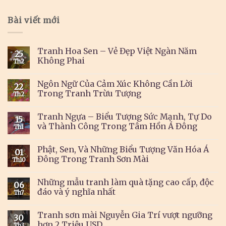
Bài viết mới
Tranh Hoa Sen – Vẻ Đẹp Việt Ngàn Năm
25
Không Phai
Th2
Ngôn Ngữ Của Cảm Xúc Không Cần Lời
22
Trong Tranh Trừu Tượng
Th2
Tranh Ngựa – Biểu Tượng Sức Mạnh, Tự Do
15
và Thành Công Trong Tâm Hồn Á Đông
Th1
Phật, Sen, Và Những Biểu Tượng Văn Hóa Á
01
Đông Trong Tranh Sơn Mài
Th10
Những mẫu tranh làm quà tặng cao cấp, độc
06
đáo và ý nghĩa nhất
Th7
Tranh sơn mài Nguyễn Gia Trí vượt ngưỡng
30
hơn 2 Triệu USD
Th3