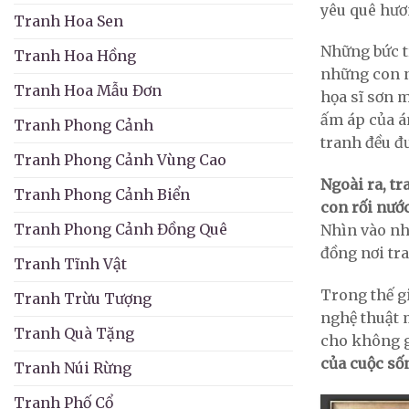
yêu quê hươ
Tranh Hoa Sen
Những bức t
Tranh Hoa Hồng
những con ng
Tranh Hoa Mẫu Đơn
họa sĩ sơn 
ấm áp của á
Tranh Phong Cảnh
tranh đều đ
Tranh Phong Cảnh Vùng Cao
Ngoài ra, t
Tranh Phong Cảnh Biển
con rối nướ
Tranh Phong Cảnh Đồng Quê
Nhìn vào nh
đồng nơi tr
Tranh Tĩnh Vật
Trong thế g
Tranh Trừu Tượng
nghệ thuật 
Tranh Quà Tặng
cho không g
của cuộc số
Tranh Núi Rừng
Tranh Phố Cổ