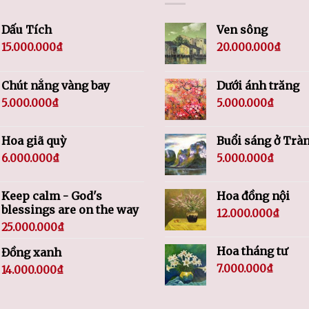
Dấu Tích
Ven sông
15.000.000
₫
20.000.000
₫
Chút nắng vàng bay
Dưới ánh trăng
5.000.000
₫
5.000.000
₫
Hoa giã quỳ
Buổi sáng ở Trà
6.000.000
₫
5.000.000
₫
Keep calm - God's
Hoa đồng nội
blessings are on the way
12.000.000
₫
25.000.000
₫
Hoa tháng tư
Đồng xanh
7.000.000
₫
14.000.000
₫