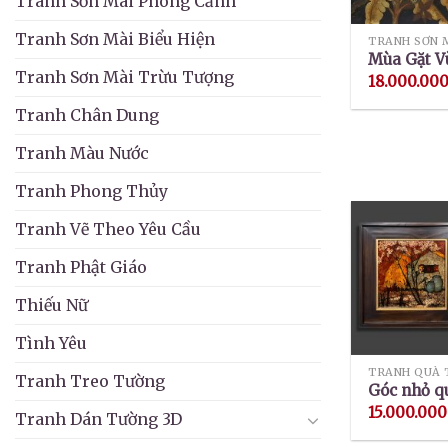
Tranh Sơn Mài Phong Cảnh
Tranh Sơn Mài Biểu Hiện
Mùa Gặt V
Tranh Sơn Mài Trừu Tượng
18.000.00
Tranh Chân Dung
Tranh Màu Nước
Tranh Phong Thủy
Tranh Vẽ Theo Yêu Cầu
Tranh Phật Giáo
Thiếu Nữ
Tình Yêu
TRANH QUÀ 
Tranh Treo Tường
Góc nhỏ q
15.000.000
Tranh Dán Tường 3D