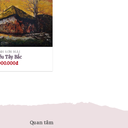
NH SƠN MÀI
ều Tây Bắc
000.000
₫
Quan tâm