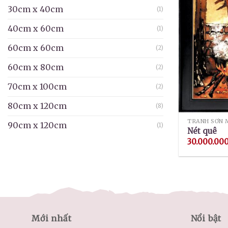
30cm x 40cm
(1)
40cm x 60cm
(1)
60cm x 60cm
(2)
60cm x 80cm
(2)
70cm x 100cm
(2)
80cm x 120cm
(8)
TRANH SƠN 
90cm x 120cm
(1)
Nét quê
30.000.00
Mới nhất
Nổi bật