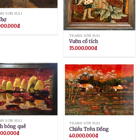
NH SƠN MÀI
Chợ
000.000
₫
TRANH SƠN MÀI
Vườn cổ tích
35.000.000
₫
NH SƠN MÀI
TRANH SƠN MÀI
h bóng quê
Chiều Trên Đồng
000.000
₫
40.000.000
₫