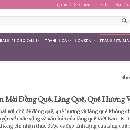
Trang chủ
Giới thiệu
Liên hệ
Bản đồ 
RANH PHONG CẢNH
TRANH HOA
HOA SEN
TRANH SƠN MÀI
Sho
ơn Mài Đồng Quê, Làng Quê, Quê Hương 
ài với chủ đề đồng quê, quê hương và làng quê không ch
uyện về cuộc sống và văn hóa của làng quê Việt Nam
. Nh
hông chỉ nhận thức được vẻ đẹp tĩnh lặng của làng quê 