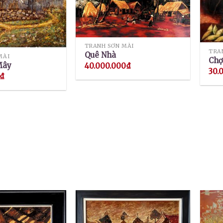
TRANH SƠN MÀI
TRA
Quê Nhà
MÀI
Chợ
Mây
40.000.000
₫
30.
₫