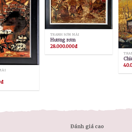
TRANH SƠN MÀI
Hương rơm
28.000.000
₫
TRA
Chi
40.
MÀI
0
₫
Đánh giá cao