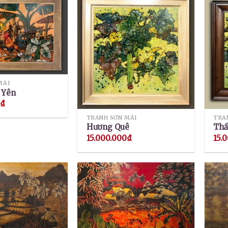
MÀI
 Yên
0
₫
TRANH SƠN MÀI
Hương Quê
Thấ
15.000.000
₫
15.