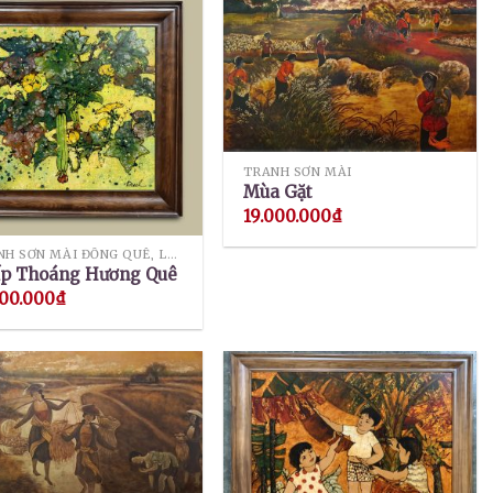
TRANH SƠN MÀI
Mùa Gặt
19.000.000
₫
TRANH SƠN MÀI ĐỒNG QUÊ, LÀNG QUÊ
p Thoáng Hương Quê
000.000
₫