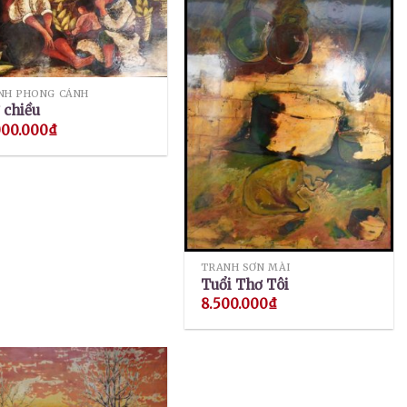
NH PHONG CẢNH
 chiều
000.000
₫
TRANH SƠN MÀI
Tuổi Thơ Tôi
8.500.000
₫