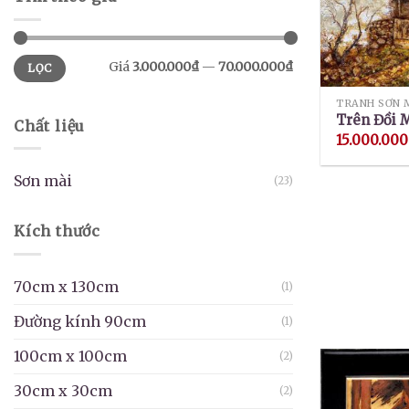
Giá
Giá
Giá
3.000.000₫
—
70.000.000₫
LỌC
thấp
cao
nhất
nhất
TRANH SƠN 
Trên Đồi 
Chất liệu
15.000.000
Sơn mài
(23)
Kích thước
70cm x 130cm
(1)
Đường kính 90cm
(1)
100cm x 100cm
(2)
30cm x 30cm
(2)