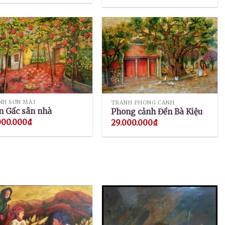
NH SƠN MÀI
TRANH PHONG CẢNH
n Gấc sân nhà
Phong cảnh Đền Bà Kiệu
000.000
₫
29.000.000
₫