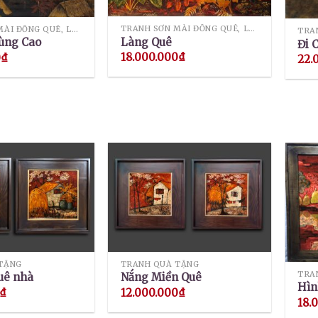
TRANH SƠN MÀI ĐỒNG QUÊ, LÀNG QUÊ
TRANH SƠN MÀI ĐỒNG QUÊ, LÀNG QUÊ
TRA
Làng Quê
ùng Cao
Đi 
18.000.000
₫
0
₫
22.
TẶNG
TRANH QUÀ TẶNG
TRA
uê nhà
Nắng Miền Quê
Hìn
₫
12.000.000
₫
18.