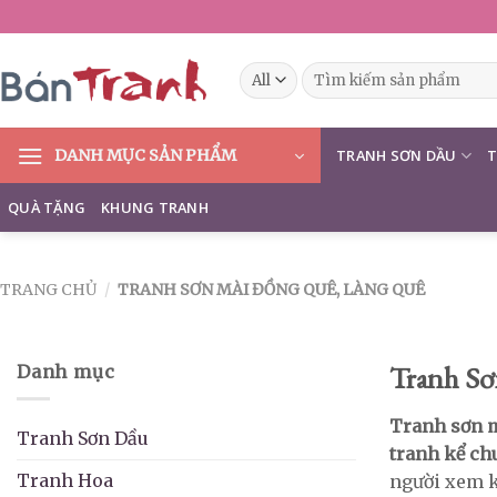
Skip
to
content
Tìm
kiếm:
DANH MỤC SẢN PHẨM
TRANH SƠN DẦU
T
QUÀ TẶNG
KHUNG TRANH
TRANG CHỦ
/
TRANH SƠN MÀI ĐỒNG QUÊ, LÀNG QUÊ
Tranh S
Danh mục
Tranh sơn m
Tranh Sơn Dầu
tranh kể ch
Tranh Hoa
người xem k