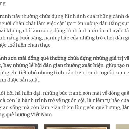
ng.
ranh này thường chứa đựng hình ảnh của những cánh đồ
ười chân chất làm việc cật lực trên ruộng đất. Bằng sự 
mài không chỉ làm sống động hình ảnh mà còn chuyển tả
nh nắng buổi sáng, hạnh phúc của những trò chơi dân gi
ược thể hiện chân thực.
ranh sơn mài đồng quê thường chứa đựng những giá trị vă
c, hay những lễ hội dân gian thường xuất hiện, giúp tạo
ững chi tiết nhỏ nhưng tinh xảo trên tranh, người xem có
anh được sản xuất.
iới hối hả hiện đại, những bức tranh sơn mài về đồng qu
mà còn là hành trình trở về nguồn cội, là niềm tự hào c
ian sống mà còn làm giàu thêm lòng yêu quê hương,
là
ng quê hương Việt Nam
.