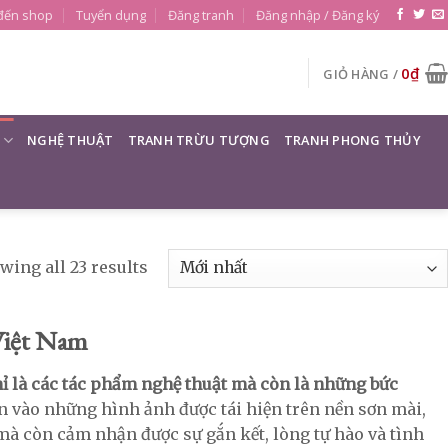
đến shop
Tuyển dụng
Đăng tranh
Đăng nhập / Đăng ký
0
₫
GIỎ HÀNG /
NGHỆ THUẬT
TRANH TRỪU TƯỢNG
TRANH PHONG THỦY
wing all 23 results
Việt Nam
ỉ là các tác phẩm nghệ thuật mà còn là những bức
ìn vào những hình ảnh được tái hiện trên nền sơn mài,
mà còn cảm nhận được sự gắn kết, lòng tự hào và tình