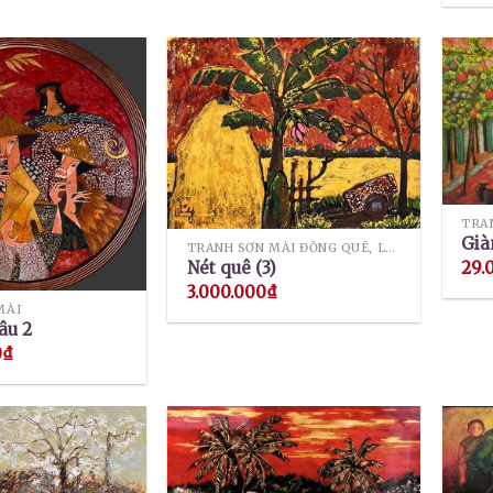
TRA
Già
TRANH SƠN MÀI ĐỒNG QUÊ, LÀNG QUÊ
29.
Nét quê (3)
3.000.000
₫
MÀI
âu 2
0
₫