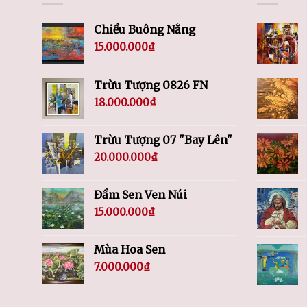
Chiều Buông Nắng
15.000.000
₫
Trừu Tượng 0826 FN
18.000.000
₫
Trừu Tượng 07 "Bay Lên"
20.000.000
₫
Đầm Sen Ven Núi
15.000.000
₫
Mùa Hoa Sen
7.000.000
₫