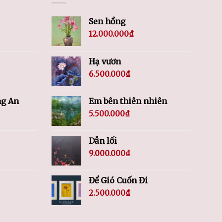
Sen hồng
12.000.000
₫
Hạ vươn
6.500.000
₫
ng An
Em bên thiên nhiên
5.500.000
₫
Dẫn lối
9.000.000
₫
Để Gió Cuốn Đi
2.500.000
₫