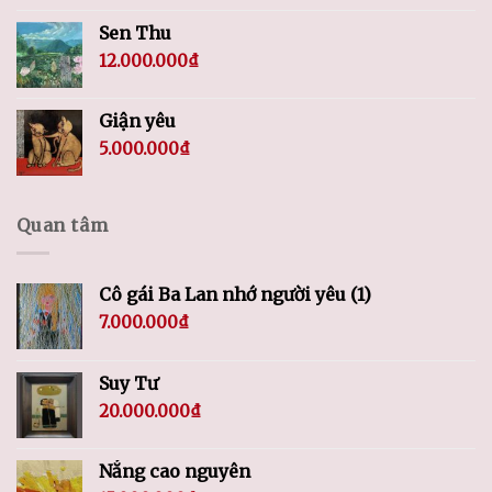
Sen Thu
12.000.000
₫
Giận yêu
5.000.000
₫
Quan tâm
Cô gái Ba Lan nhớ người yêu (1)
7.000.000
₫
Suy Tư
20.000.000
₫
Nắng cao nguyên