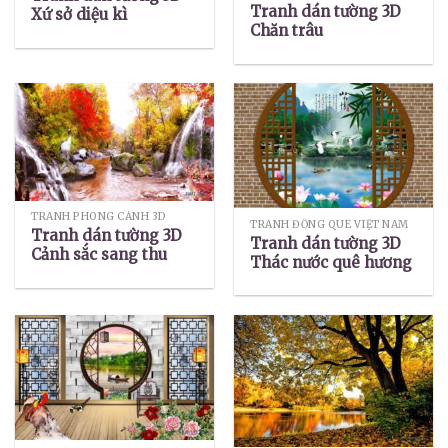
Tranh dán tường 3D
Xứ sở diệu kì
Chăn trâu
TRANH PHONG CẢNH 3D
TRANH ĐỒNG QUÊ VIỆT NAM
Tranh dán tường 3D
Tranh dán tường 3D
Cảnh sắc sang thu
Thác nước quê hương