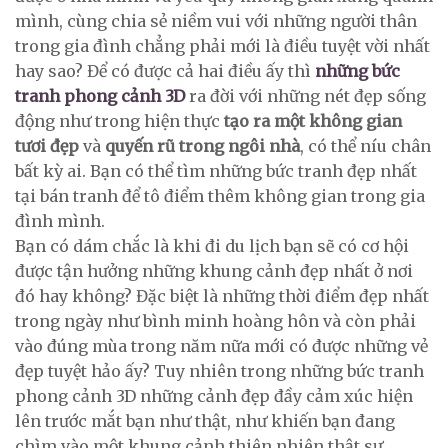
mình, cùng chia sẻ niềm vui với những người thân
trong gia đình chẳng phải mới là điều tuyệt vời nhất
hay sao? Để có được cả hai điều ấy thì
những bức
tranh phong cảnh 3D
ra đời với những nét đẹp sống
động như trong hiện thực
tạo ra một không gian
tươi đẹp
và
quyến rũ trong ngôi nhà
, có thể níu chân
bất kỳ ai. Bạn có thể tìm những bức tranh đẹp nhất
tại bán tranh để tô điểm thêm không gian trong gia
đình mình.
Bạn có dám chắc là khi đi du lịch bạn sẽ có cơ hội
được tận hưởng những khung cảnh đẹp nhất ở nơi
đó hay không? Đặc biệt là những thời điểm đẹp nhất
trong ngày như bình minh hoàng hôn và còn phải
vào đúng mùa trong năm nữa mới có được những vẻ
đẹp tuyệt hảo ấy? Tuy nhiên trong những bức tranh
phong cảnh 3D những cảnh đẹp đầy cảm xúc hiện
lên trước mắt bạn như thật, như khiến bạn đang
chìm vào một khung cảnh thiên nhiên thật sự,