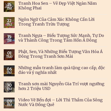
Tranh Hoa Sen – Vẻ Đẹp Việt Ngàn Năm
25
Không Phai
Th2
Ngôn Ngữ Của Cảm Xúc Không Cần Lời
22
Trong Tranh Trừu Tượng
Th2
Tranh Ngựa – Biểu Tượng Sức Mạnh, Tự Do
15
và Thành Công Trong Tâm Hồn Á Đông
Th1
Phật, Sen, Và Những Biểu Tượng Văn Hóa Á
01
Đông Trong Tranh Sơn Mài
Th10
Những mẫu tranh làm quà tặng cao cấp, độc
06
đáo và ý nghĩa nhất
Th7
Tranh sơn mài Nguyễn Gia Trí vượt ngưỡng
30
hơn 2 Triệu USD
Th3
Video Vẽ Bến đợi – Lời Thì Thầm Của Sông
09
Nước Và Đồng Quê
Th3