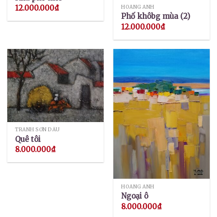
12.000.000
₫
HOÀNG ANH
Phố khôbg mùa (2)
12.000.000
₫
TRANH SƠN DẦU
Quê tôi
8.000.000
₫
HOÀNG ANH
Ngoại ô
8.000.000
₫