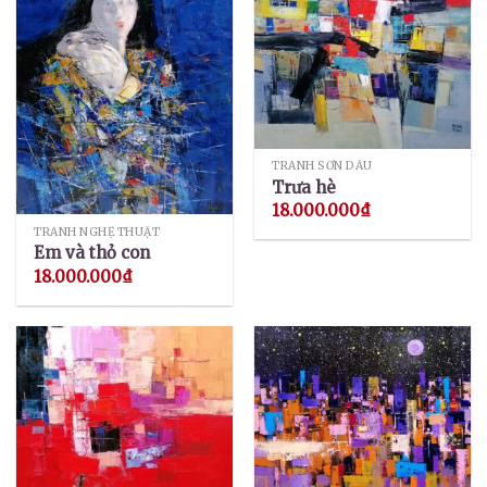
TRANH SƠN DẦU
Trưa hè
18.000.000
₫
TRANH NGHỆ THUẬT
Em và thỏ con
18.000.000
₫