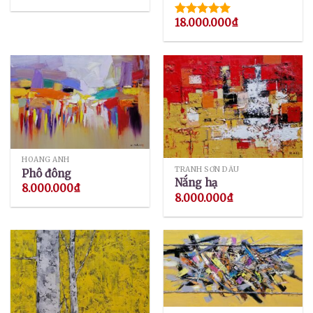
18.000.000
₫
Được xếp
hạng
5.00
5 sao
HOÀNG ANH
TRANH SƠN DẦU
Phô đông
Nắng hạ
8.000.000
₫
8.000.000
₫