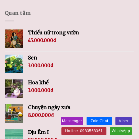
Quan tâm
Thiếu nữ trong vườn
45.000.000
₫
Sen
3.000.000
₫
Hoa khế
3.000.000
₫
Chuyện ngày xưa
8.000.000
₫
Messenger
Zalo Chat
Viber
Hotline: 0983568361
WhatsApp
Dịu Êm I