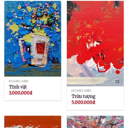
HOÀNG ANH
Tĩnh vật
HOÀNG ANH
3.000.000
₫
Trừu tượng
5.000.000
₫