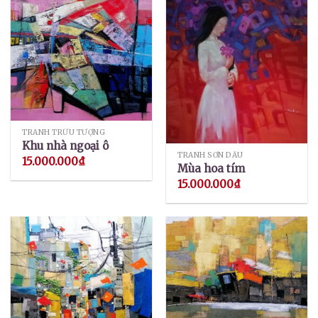
TRANH TRỪU TƯỢNG
Khu nhà ngoại ô
TRANH SƠN DẦU
15.000.000
₫
Mùa hoa tím
15.000.000
₫