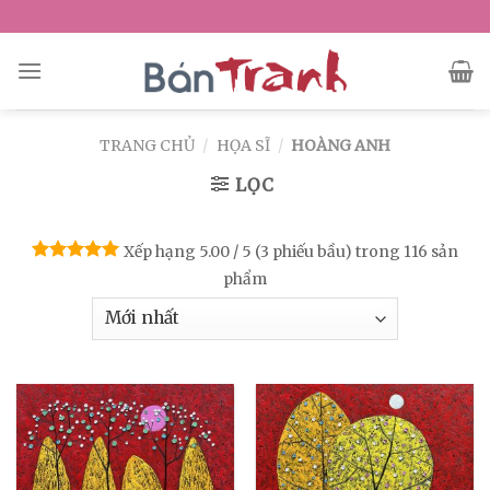
Skip
to
content
TRANG CHỦ
/
HỌA SĨ
/
HOÀNG ANH
LỌC
Xếp hạng 5.00 / 5 (3 phiếu bầu) trong 116 sản
Được xếp
phẩm
hạng
5.00
5 sao