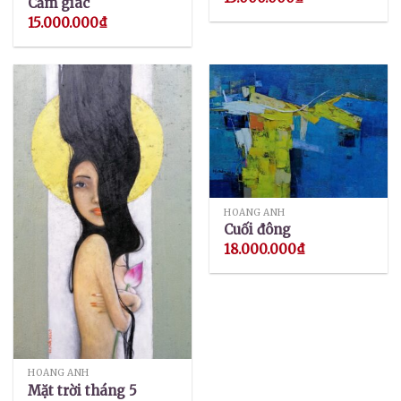
Cảm giác
15.000.000
₫
HOÀNG ANH
Cuối đông
18.000.000
₫
HOÀNG ANH
Mặt trời tháng 5