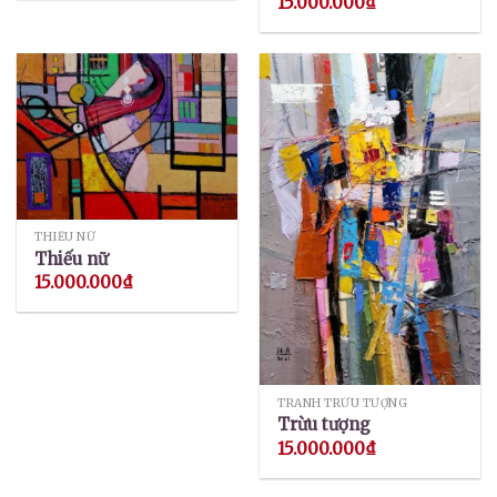
15.000.000
₫
THIẾU NỮ
Thiếu nữ
15.000.000
₫
TRANH TRỪU TƯỢNG
Trừu tượng
15.000.000
₫