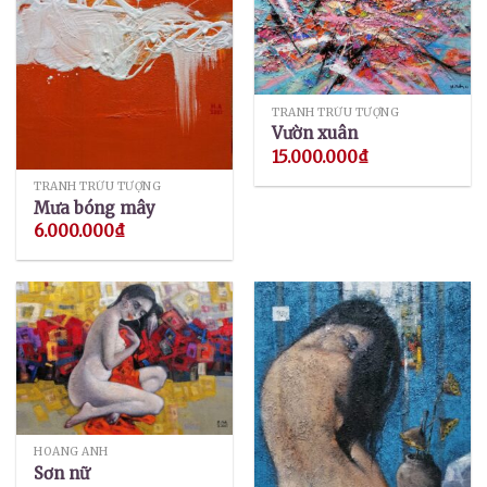
TRANH TRỪU TƯỢNG
Vườn xuân
15.000.000
₫
TRANH TRỪU TƯỢNG
Mưa bóng mây
6.000.000
₫
HOÀNG ANH
Sơn nữ