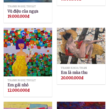
TRANH NGHỆ THUẬT
Vũ điệu của ngựa
19.000.000
₫
TRANH KHỎA THÂN
Em là mùa thu
20.000.000
₫
TRANH NGHỆ THUẬT
Em gái nhỏ
12.000.000
₫