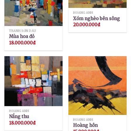
HOÀNG ANH
Xóm nghèo bên sông
20.000.000
₫
TRANH SƠN DẦU
Mùa hoa đỏ
18.000.000
₫
HOÀNG ANH
Nắng thu
HOÀNG ANH
18.000.000
₫
Hoàng hôn