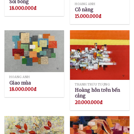
Soi bóng
HOÀNG ANH
18.000.000
₫
Cô nàng
15.000.000
₫
HOÀNG ANH
Giao mùa
TRANH TRỪU TƯỢNG
18.000.000
₫
Hoàng hôn trên bến
cảng
20.000.000
₫