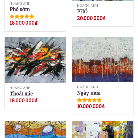
HOÀNG ANH
HOÀNG ANH
Phố sớm
PHỐ
20.000.000
₫
18.000.000
₫
Được xếp
hạng
5.00
5 sao
HOÀNG ANH
HOÀNG ANH
Ngày mưa
Thoát xác
18.000.000
₫
10.000.000
₫
Được xếp
hạng
5.00
5 sao