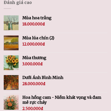
Đánh giá cao
Mùa hoa trắng
18.000.000
₫
Mùa lúa chín (2)
12.000.000
₫
Mùa thương
3.000.000
₫
Dưới Ánh Bình Minh
28.000.000
₫
Hoa hồng cam - Niềm khát vọng và đam
mê rực cháy
2.500.000
₫