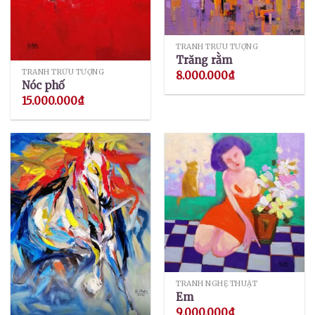
TRANH TRỪU TƯỢNG
Trăng rằm
TRANH TRỪU TƯỢNG
8.000.000
₫
Nóc phố
15.000.000
₫
TRANH NGHỆ THUẬT
Em
9.000.000
₫