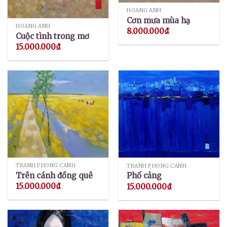
HOÀNG ANH
Cơn mưa mùa hạ
HOÀNG ANH
8.000.000
₫
Cuộc tình trong mơ
15.000.000
₫
TRANH PHONG CẢNH
TRANH PHONG CẢNH
Trên cánh đồng quê
Phố cảng
15.000.000
₫
15.000.000
₫