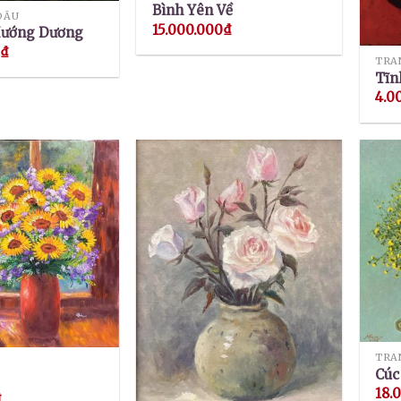
Bình Yên Về
DẦU
15.000.000
₫
Hướng Dương
0
₫
TRA
Tĩn
4.0
TRA
Cúc
18.
₫