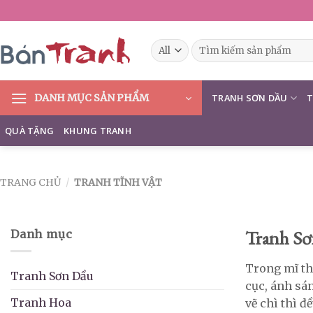
Skip
to
content
Tìm
kiếm:
DANH MỤC SẢN PHẨM
TRANH SƠN DẦU
T
QUÀ TẶNG
KHUNG TRANH
TRANG CHỦ
/
TRANH TĨNH VẬT
Tranh Sơ
Danh mục
Trong mĩ thu
Tranh Sơn Dầu
cục, ánh sán
Tranh Hoa
vẽ chì thì 