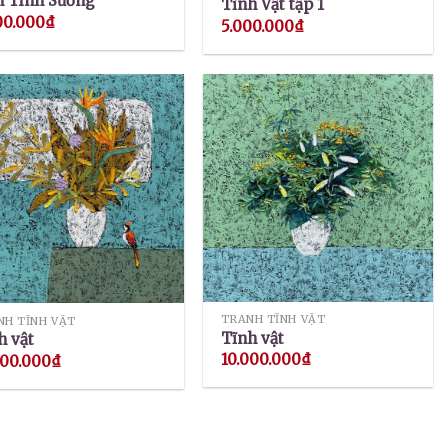
 Tinh Sương
Tĩnh Vật tập 1
00.000
₫
5.000.000
₫
TRANH TĨNH VẬT
NH TĨNH VẬT
Tĩnh vật
h vật
10.000.000
₫
000.000
₫