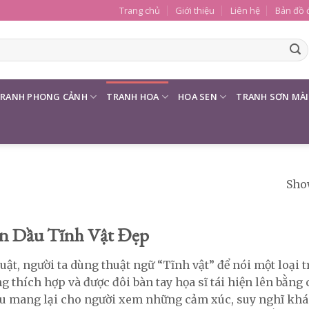
Trang chủ
Giới thiệu
Liên hệ
Bản đồ 
RANH PHONG CẢNH
TRANH HOA
HOA SEN
TRANH SƠN MÀI
Show
n Dầu Tĩnh Vật Đẹp
ật, người ta dùng thuật ngữ “Tĩnh vật” để nói một loại t
g thích hợp và được đôi bàn tay họa sĩ tái hiện lên bằn
đều mang lại cho người xem những cảm xúc, suy nghĩ khá