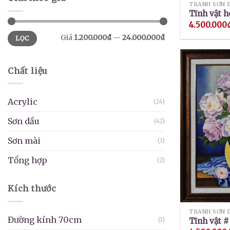
TRANH SƠN 
Tĩnh vật h
4.500.000
Giá
Giá
Giá
1.200.000₫
—
24.000.000₫
LỌC
thấp
cao
nhất
nhất
Chất liệu
Acrylic
(24)
Sơn dầu
(42)
Sơn mài
(3)
Tổng hợp
(2)
Kích thước
TRANH SƠN 
Đường kính 70cm
(1)
Tĩnh vật #