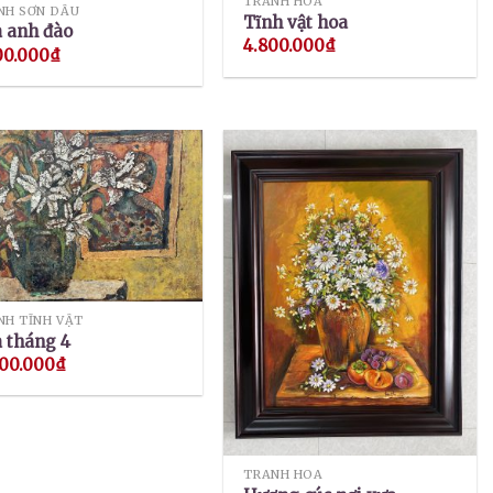
TRANH HOA
NH SƠN DẦU
Tĩnh vật hoa
 anh đào
4.800.000
₫
00.000
₫
NH TĨNH VẬT
 tháng 4
000.000
₫
TRANH HOA