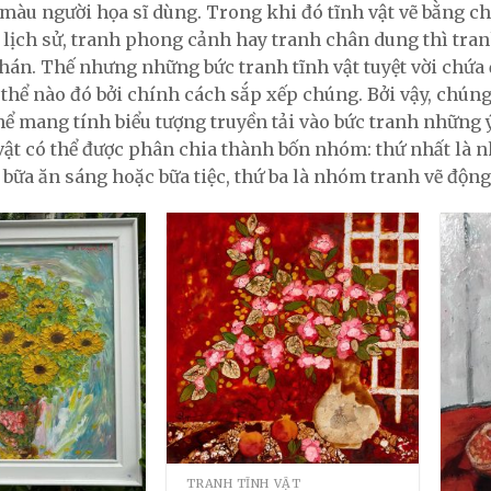
 màu người họa sĩ dùng. Trong khi đó tĩnh vật vẽ bằng chì
 lịch sử, tranh phong cảnh hay tranh chân dung thì tranh 
án. Thế nhưng những bức tranh tĩnh vật tuyệt vời chứa 
 thể nào đó bởi chính cách sắp xếp chúng. Bởi vậy, chún
hể mang tính biểu tượng truyền tải vào bức tranh những 
vật có thể được phân chia thành bốn nhóm: thứ nhất là
bữa ăn sáng hoặc bữa tiệc, thứ ba là nhóm tranh vẽ động
TRANH TĨNH VẬT