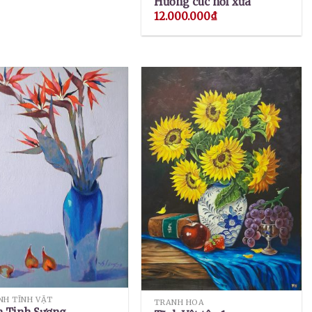
Hương cúc nơi xưa
12.000.000
₫
NH TĨNH VẬT
TRANH HOA