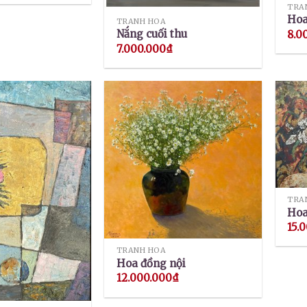
TRA
Hoa
TRANH HOA
Nắng cuối thu
8.0
7.000.000
₫
TRA
Hoa
15.
TRANH HOA
Hoa đồng nội
12.000.000
₫