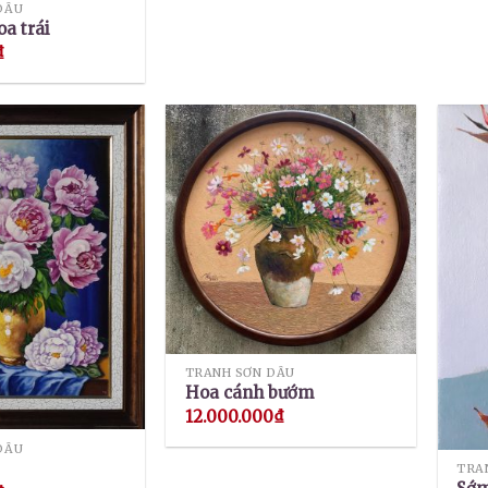
DẦU
oa trái
₫
TRANH SƠN DẦU
Hoa cánh bướm
12.000.000
₫
DẦU
TRA