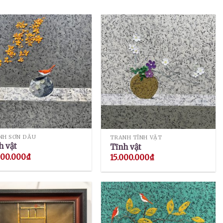
NH SƠN DẦU
TRANH TĨNH VẬT
h vật
Tĩnh vật
000.000
₫
15.000.000
₫