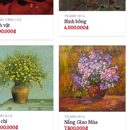
TRANH HOA
NH TĨNH VẬT
Bình bông
h vật
4.000.000
₫
00.000
₫
NH HOA
TRANH HOA
 chi
Nắng Giao Mùa
000.000
₫
7.800.000
₫