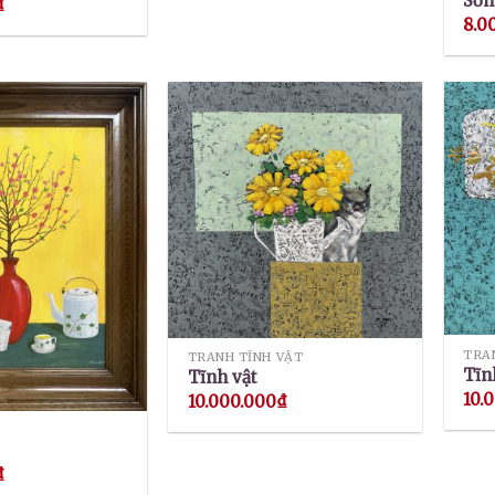
Sớm
₫
8.0
TRA
TRANH TĨNH VẬT
Tĩn
Tĩnh vật
10.
10.000.000
₫
₫