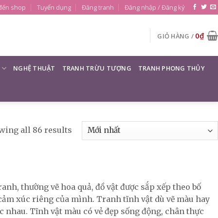
đến shop
Tuyển dụng
Đăng tranh
Đăng nhập / Đăng ký
0
₫
GIỎ HÀNG /
NGHỆ THUẬT
TRANH TRỪU TƯỢNG
TRANH PHONG THỦY
ing all 86 results
ranh, thường vẽ hoa quả, đồ vật được sắp xếp theo bố
g cảm xúc riêng của mình. Tranh tĩnh vật dù vẽ màu hay
c nhau. Tĩnh vật màu có vẻ đẹp sống động, chân thực