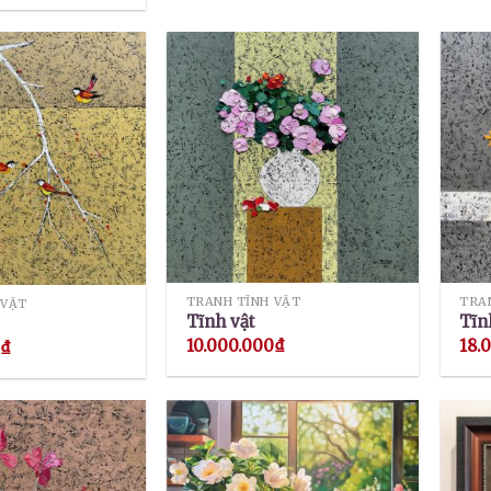
TRANH TĨNH VẬT
TRA
 VẬT
Tĩnh vật
Tĩn
10.000.000
₫
18.
0
₫