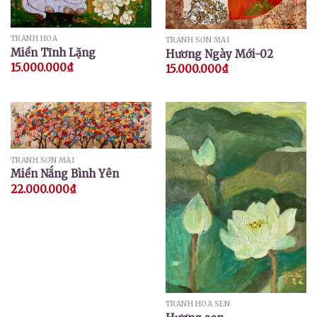
TRANH HOA
TRANH SƠN MÀI
Miền Tĩnh Lặng
Hương Ngày Mới-02
15.000.000
₫
15.000.000
₫
TRANH SƠN MÀI
Miền Nắng Bình Yên
22.000.000
₫
TRANH HOA SEN