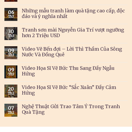
Những mẫu tranh làm quà tặng cao cấp, độc
06
đáo và ý nghĩa nhất
Th7
Tranh sơn mài Nguyễn Gia Trí vượt ngưỡng
30
hơn 2 Triệu USD
Th3
Video Vẽ Bến đợi – Lời Thì Thầm Của Sông
09
Nước Và Đồng Quê
Th3
Video Họa Sĩ Vẽ Bức Thu Sang Đầy Ngẫu
09
Hứng
Th3
Video Họa Sĩ Vẽ Bức “Sắc Xuân” Đầy Cảm
20
Hứng
Th2
Nghệ Thuật Gửi Trao Tâm Ý Trong Tranh
07
Quà Tặng
Th2