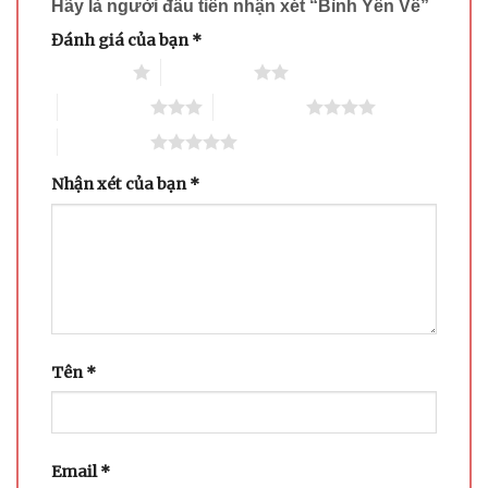
Hãy là người đầu tiên nhận xét “Bình Yên Về”
Đánh giá của bạn
*
1 trên 5 sao
2 trên 5 sao
3 trên 5 sao
4 trên 5 sao
5 trên 5 sao
Nhận xét của bạn
*
Tên
*
Email
*