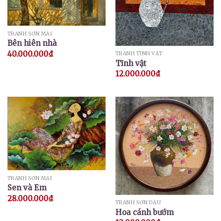
TRANH SƠN MÀI
Bên hiên nhà
40.000.000
₫
TRANH TĨNH VẬT
Tĩnh vật
12.000.000
₫
TRANH SƠN MÀI
Sen và Em
28.000.000
₫
TRANH SƠN DẦU
Hoa cánh bướm