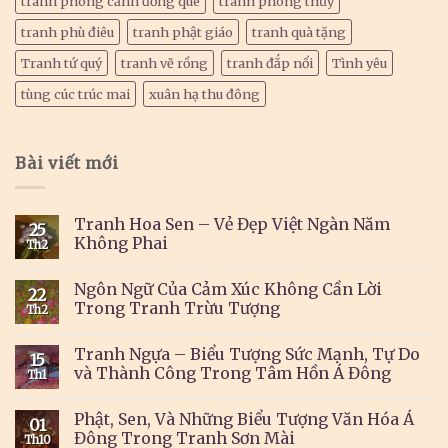
tranh phong cảnh đồng quê
tranh phong thủy
tranh phù điêu
tranh phật giáo
tranh quà tặng
Tranh tứ quý
tranh vẽ rồng
tranh đắp nổi
Tình yêu
tùng cúc trúc mai
xuân hạ thu đông
Bài viết mới
Tranh Hoa Sen – Vẻ Đẹp Việt Ngàn Năm
25
Không Phai
Th2
Ngôn Ngữ Của Cảm Xúc Không Cần Lời
22
Trong Tranh Trừu Tượng
Th2
Tranh Ngựa – Biểu Tượng Sức Mạnh, Tự Do
15
và Thành Công Trong Tâm Hồn Á Đông
Th1
Phật, Sen, Và Những Biểu Tượng Văn Hóa Á
01
Đông Trong Tranh Sơn Mài
Th10