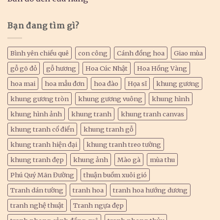
Bạn đang tìm gì?
Bình yên chiều quê
con công
Cánh đồng hoa
Giao mùa
gỗ gõ đỏ
gỗ hương
Hoa Cúc Nhật
Hoa Hồng Vàng
hoa mai
hoa mẫu đơn
hoa đào
Họa sĩ
khung gương
khung gương tròn
khung gương vuông
khung hình
khung hình ảnh
khung tranh
khung tranh canvas
khung tranh cổ điển
khung tranh gỗ
khung tranh hiện đại
khung tranh treo tường
khung tranh đẹp
khung ảnh
Mào gà
mùa thu
Phú Quý Mãn Đường
thuận buồm xuôi gió
Tranh dán tường
tranh hoa
tranh hoa hướng dương
tranh nghệ thuật
Tranh ngựa đẹp