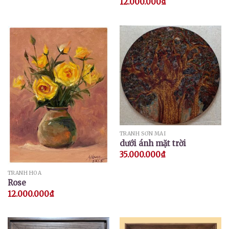
12.000.000
₫
TRANH SƠN MÀI
dưới ánh mặt trời
35.000.000
₫
TRANH HOA
Rose
12.000.000
₫