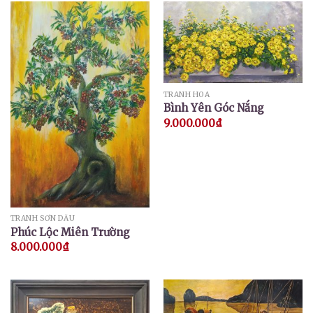
TRANH HOA
Bình Yên Góc Nắng
9.000.000
₫
TRANH SƠN DẦU
Phúc Lộc Miên Trường
8.000.000
₫