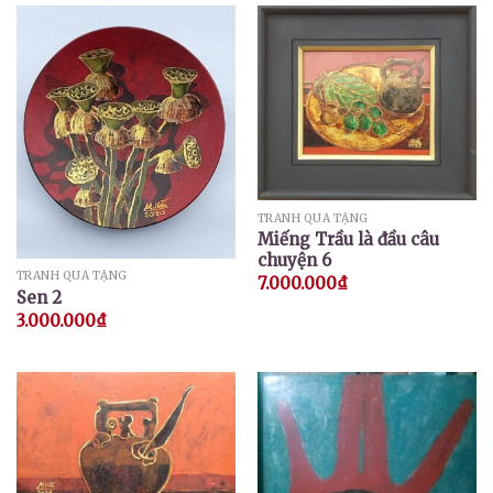
TRANH QUÀ TẶNG
Miếng Trầu là đầu câu
chuyện 6
TRANH QUÀ TẶNG
7.000.000
₫
Sen 2
3.000.000
₫