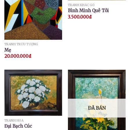
TRANH KHẮC GỖ
Bình Minh Quê Tôi
3.500.000
₫
TRANH TRỪU TƯỢNG
Mẹ
20.000.000
₫
ĐÃ BÁN
TRANH HOA
Đại Bạch Cúc