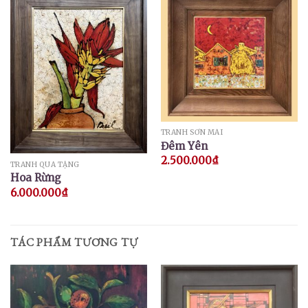
TRANH SƠN MÀI
Đêm Yên
2.500.000
₫
TRANH QUÀ TẶNG
Hoa Rừng
6.000.000
₫
TÁC PHẨM TƯƠNG TỰ