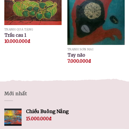
TRANH QUÀ TẶNG
Trầu cau 1
10.000.000
₫
TRANH SƠN MÀI
Tay não
7.000.000
₫
Mới nhất
Chiều Buông Nắng
15.000.000
₫