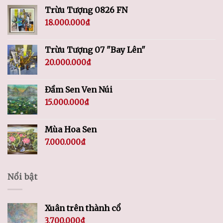
Trừu Tượng 0826 FN
18.000.000
₫
Trừu Tượng 07 "Bay Lên"
20.000.000
₫
Đầm Sen Ven Núi
15.000.000
₫
Mùa Hoa Sen
7.000.000
₫
Nổi bật
Xuân trên thành cổ
3.700.000
₫