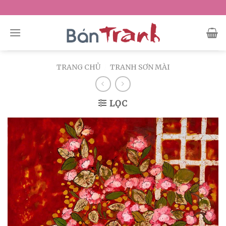
Skip
to
content
TRANG CHỦ
/
TRANH SƠN MÀI
LỌC