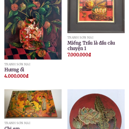
TRANH SƠN MÀI
Miếng Trầu là đầu câu
chuyện 1
7.000.000
₫
TRANH SƠN MÀI
Hương ổi
4.000.000
₫
TRANH SƠN MÀI
Chị em