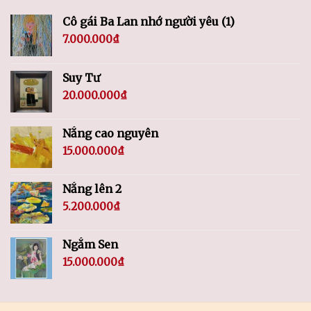
Cô gái Ba Lan nhớ người yêu (1)
7.000.000
₫
Suy Tư
20.000.000
₫
Nắng cao nguyên
15.000.000
₫
Nắng lên 2
5.200.000
₫
Ngắm Sen
15.000.000
₫