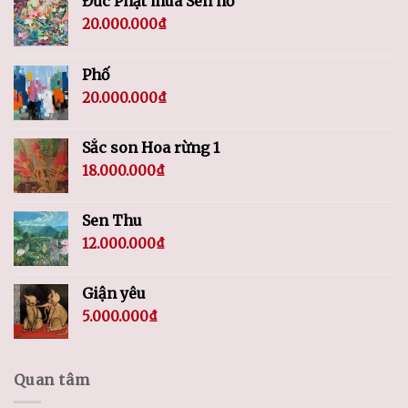
Đức Phật mùa Sen nở
20.000.000
₫
Phố
20.000.000
₫
Sắc son Hoa rừng 1
18.000.000
₫
Sen Thu
12.000.000
₫
Giận yêu
5.000.000
₫
Quan tâm