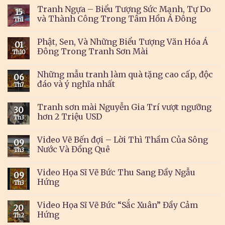
Tranh Ngựa – Biểu Tượng Sức Mạnh, Tự Do
15
và Thành Công Trong Tâm Hồn Á Đông
Th1
Phật, Sen, Và Những Biểu Tượng Văn Hóa Á
01
Đông Trong Tranh Sơn Mài
Th10
Những mẫu tranh làm quà tặng cao cấp, độc
06
đáo và ý nghĩa nhất
Th7
Tranh sơn mài Nguyễn Gia Trí vượt ngưỡng
30
hơn 2 Triệu USD
Th3
Video Vẽ Bến đợi – Lời Thì Thầm Của Sông
09
Nước Và Đồng Quê
Th3
Video Họa Sĩ Vẽ Bức Thu Sang Đầy Ngẫu
09
Hứng
Th3
Video Họa Sĩ Vẽ Bức “Sắc Xuân” Đầy Cảm
20
Hứng
Th2