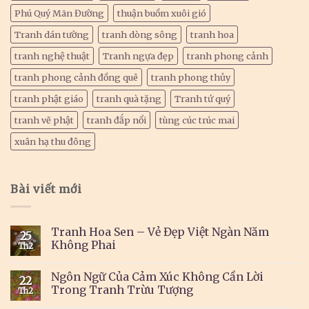
Phú Quý Mãn Đường
thuận buồm xuôi gió
Tranh dán tường
tranh dòng sông
tranh hoa
tranh nghệ thuật
Tranh ngựa đẹp
tranh phong cảnh
tranh phong cảnh đồng quê
tranh phong thủy
tranh phật giáo
tranh quà tặng
Tranh tứ quý
tranh vẽ phật
tranh đắp nổi
tùng cúc trúc mai
xuân hạ thu đông
Bài viết mới
Tranh Hoa Sen – Vẻ Đẹp Việt Ngàn Năm
25
Không Phai
Th2
Ngôn Ngữ Của Cảm Xúc Không Cần Lời
22
Trong Tranh Trừu Tượng
Th2