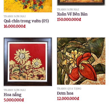
TRANH SƠN MÀI
Xuân Về Bên Bản
TRANH SƠN MÀI
150.000.000
₫
Quả chín trong vườn (05)
16.000.000
₫
TRANH QUÀ TẶNG
TRANH SƠN MÀI
Đơm hoa
Hoa nắng
12.000.000
₫
5.000.000
₫