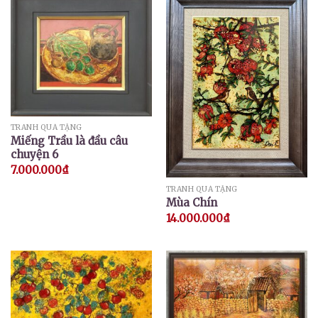
TRANH QUÀ TẶNG
Miếng Trầu là đầu câu
chuyện 6
7.000.000
₫
TRANH QUÀ TẶNG
Mùa Chín
14.000.000
₫