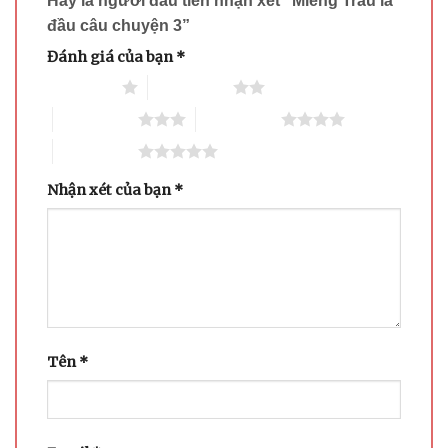
Hãy là người đầu tiên nhận xét “Miếng Trầu là
đầu câu chuyện 3”
Đánh giá của bạn
*
1 trên 5 sao
2 trên 5 sao
3 trên 5 sao
4 trên 5 sao
5 trên 5 sao
Nhận xét của bạn
*
Tên
*