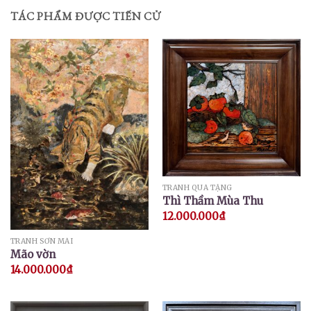
TÁC PHẨM ĐƯỢC TIẾN CỬ
TRANH QUÀ TẶNG
Thì Thầm Mùa Thu
12.000.000
₫
TRANH SƠN MÀI
Mão vờn
14.000.000
₫