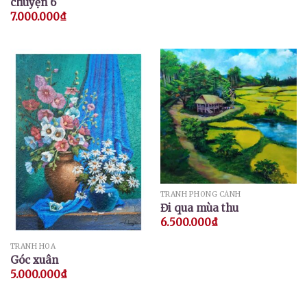
chuyện 6
7.000.000
₫
TRANH PHONG CẢNH
Đi qua mùa thu
6.500.000
₫
TRANH HOA
Góc xuân
5.000.000
₫