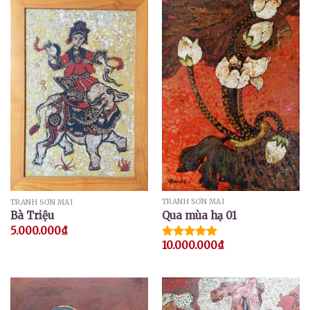
TRANH SƠN MÀI
TRANH SƠN MÀI
Qua mùa hạ 01
Bà Triệu
5.000.000
₫
10.000.000
₫
Được xếp
hạng
5.00
5 sao