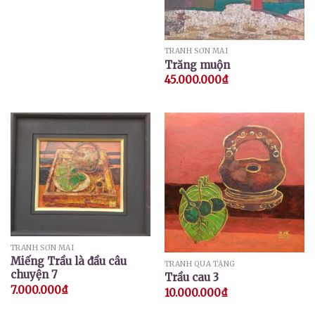
TRANH SƠN MÀI
Trăng muộn
45.000.000
₫
TRANH SƠN MÀI
Miếng Trầu là đầu câu
TRANH QUÀ TẶNG
chuyện 7
Trầu cau 3
7.000.000
₫
10.000.000
₫