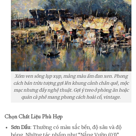
Xóm ven sông lụp xụp, mảng màu ấm đan xen. Phong
cách bán trừu tượng gợi lên khung cảnh chân quê, mộc
mạc nhưng đầy nghệ thuật. Gợi ý treo ở phòng ăn hoặc
quán cà phê mang phong cách hoài cổ, vintage.
Chọn Chất Liệu Phù Hợp
Sơn Dầu
: Thường có màu sắc bền, độ sâu và độ
bóng. Những tác phẩm như “Nắng Vườn (03)”,