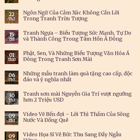
Ngôn Ngữ Của Cảm Xúc Không Cần Lời
22
Trong Tranh Trừu Tượng
Th2
Tranh Ngựa – Biểu Tượng Sức Mạnh, Tự Do
15
và Thành Công Trong Tâm Hồn Á Đông
Th1
Phật, Sen, Và Những Biểu Tượng Văn Hóa Á
01
Đông Trong Tranh Sơn Mài
Th10
Những mẫu tranh làm quà tặng cao cấp, độc
06
đáo và ý nghĩa nhất
Th7
Tranh sơn mài Nguyễn Gia Trí vượt ngưỡng
30
hơn 2 Triệu USD
Th3
Video Vẽ Bến đợi – Lời Thì Thầm Của Sông
09
Nước Và Đồng Quê
Th3
Video Họa Sĩ Vẽ Bức Thu Sang Đầy Ngẫu
09