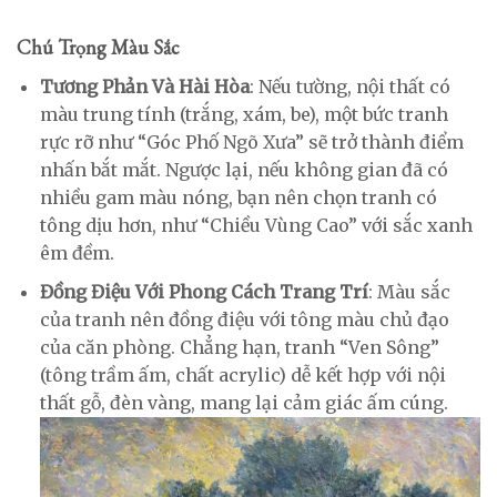
Chú Trọng Màu Sắc
Tương Phản Và Hài Hòa
: Nếu tường, nội thất có
màu trung tính (trắng, xám, be), một bức tranh
rực rỡ như “Góc Phố Ngõ Xưa” sẽ trở thành điểm
nhấn bắt mắt. Ngược lại, nếu không gian đã có
nhiều gam màu nóng, bạn nên chọn tranh có
tông dịu hơn, như “Chiều Vùng Cao” với sắc xanh
êm đềm.
Đồng Điệu Với Phong Cách Trang Trí
: Màu sắc
của tranh nên đồng điệu với tông màu chủ đạo
của căn phòng. Chẳng hạn, tranh “Ven Sông”
(tông trầm ấm, chất acrylic) dễ kết hợp với nội
thất gỗ, đèn vàng, mang lại cảm giác ấm cúng.