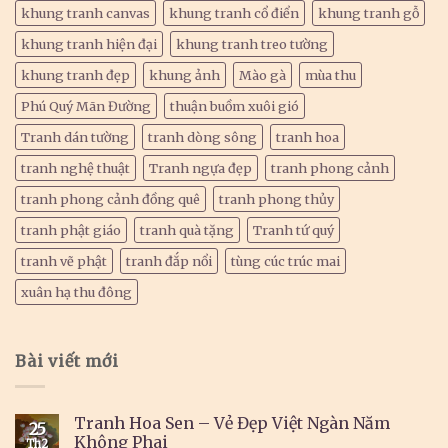
khung tranh canvas
khung tranh cổ điển
khung tranh gỗ
khung tranh hiện đại
khung tranh treo tường
khung tranh đẹp
khung ảnh
Mào gà
mùa thu
Phú Quý Mãn Đường
thuận buồm xuôi gió
Tranh dán tường
tranh dòng sông
tranh hoa
tranh nghệ thuật
Tranh ngựa đẹp
tranh phong cảnh
tranh phong cảnh đồng quê
tranh phong thủy
tranh phật giáo
tranh quà tặng
Tranh tứ quý
tranh vẽ phật
tranh đắp nổi
tùng cúc trúc mai
xuân hạ thu đông
Bài viết mới
Tranh Hoa Sen – Vẻ Đẹp Việt Ngàn Năm
25
Không Phai
Th2