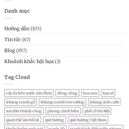
Danh mục
Hướng dẫn
(105)
Tin tức
(67)
Blog
(197)
Khoảnh khắc hội họa
(3)
Tag Cloud
cây đa bến nước sân đình
dòng sông
hoa sen
họa sĩ
khung tranh gỗ
khung tranh treo tường
khung ảnh cưới
mã đáo thành công
phong cảnh biển
phố cổ Hà Nội
quan thế âm bồ tát
quê hương
quê hương Việt Nam
thuận buồm xuôi gió
tranh 3D
tranh bách điểu triều phụng