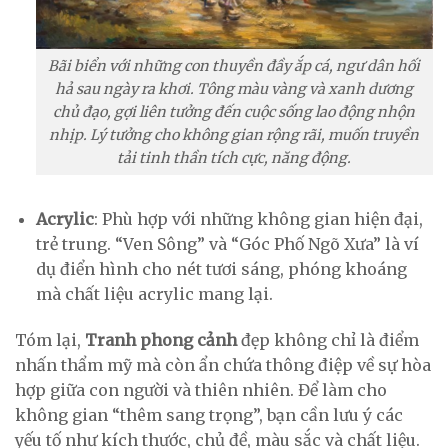
Bãi biển với những con thuyền đầy ắp cá, ngư dân hối
hả sau ngày ra khơi. Tông màu vàng và xanh dương
chủ đạo, gợi liên tưởng đến cuộc sống lao động nhộn
nhịp. Lý tưởng cho không gian rộng rãi, muốn truyền
tải tinh thần tích cực, năng động.
Acrylic
: Phù hợp với những không gian hiện đại,
trẻ trung. “Ven Sông” và “Góc Phố Ngõ Xưa” là ví
dụ điển hình cho nét tươi sáng, phóng khoáng
mà chất liệu acrylic mang lại.
Tóm lại,
Tranh phong cảnh
đẹp không chỉ là điểm
nhấn thẩm mỹ mà còn ẩn chứa thông điệp về sự hòa
hợp giữa con người và thiên nhiên. Để làm cho
không gian “thêm sang trọng”, bạn cần lưu ý các
yếu tố như kích thước, chủ đề, màu sắc và chất liệu.