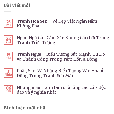
Bài viết mới
Tranh Hoa Sen – Vẻ Đẹp Việt Ngàn Năm
25
Th2
Không Phai
Ngôn Ngữ Của Cảm Xúc Không Cần Lời Trong
22
Th2
Tranh Trừu Tượng
Tranh Ngựa – Biểu Tượng Sức Mạnh, Tự Do
15
Th1
và Thành Công Trong Tâm Hồn Á Đông
Phật, Sen, Và Những Biểu Tượng Văn Hóa Á
01
Th10
Đông Trong Tranh Sơn Mài
Những mẫu tranh làm quà tặng cao cấp, độc
06
Th7
đáo và ý nghĩa nhất
Bình luận mới nhất