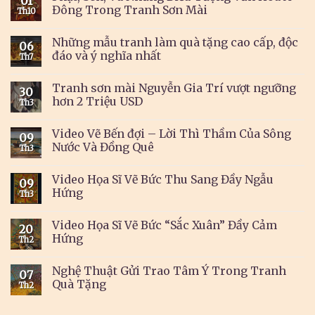
01
Đông Trong Tranh Sơn Mài
Th10
Những mẫu tranh làm quà tặng cao cấp, độc
06
đáo và ý nghĩa nhất
Th7
Tranh sơn mài Nguyễn Gia Trí vượt ngưỡng
30
hơn 2 Triệu USD
Th3
Video Vẽ Bến đợi – Lời Thì Thầm Của Sông
09
Nước Và Đồng Quê
Th3
Video Họa Sĩ Vẽ Bức Thu Sang Đầy Ngẫu
09
Hứng
Th3
Video Họa Sĩ Vẽ Bức “Sắc Xuân” Đầy Cảm
20
Hứng
Th2
Nghệ Thuật Gửi Trao Tâm Ý Trong Tranh
07
Quà Tặng
Th2