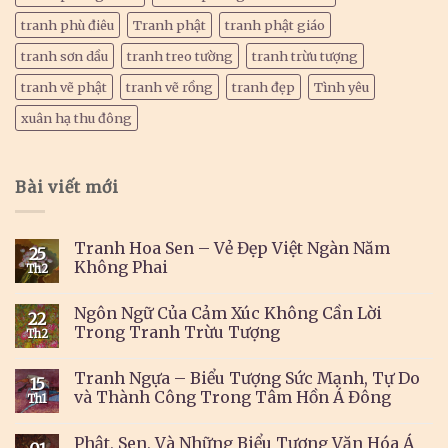
tranh phù điêu
Tranh phật
tranh phật giáo
tranh sơn dầu
tranh treo tường
tranh trừu tượng
tranh vẽ phật
tranh vẽ rồng
tranh đẹp
Tình yêu
xuân hạ thu đông
Bài viết mới
Tranh Hoa Sen – Vẻ Đẹp Việt Ngàn Năm
25
Không Phai
Th2
Ngôn Ngữ Của Cảm Xúc Không Cần Lời
22
Trong Tranh Trừu Tượng
Th2
Tranh Ngựa – Biểu Tượng Sức Mạnh, Tự Do
15
và Thành Công Trong Tâm Hồn Á Đông
Th1
Phật, Sen, Và Những Biểu Tượng Văn Hóa Á