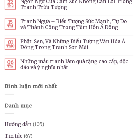
Ngôn Ngữ Của Cảm Xúc Không Cần Lời Trong
22
Th2
Tranh Trừu Tượng
Tranh Ngựa – Biểu Tượng Sức Mạnh, Tự Do
15
Th1
và Thành Công Trong Tâm Hồn Á Đông
Phật, Sen, Và Những Biểu Tượng Văn Hóa Á
01
Th10
Đông Trong Tranh Sơn Mài
Những mẫu tranh làm quà tặng cao cấp, độc
06
Th7
đáo và ý nghĩa nhất
Bình luận mới nhất
Danh mục
Hướng dẫn
(105)
Tin tức
(67)