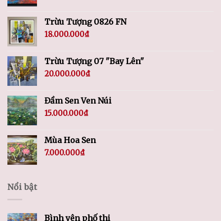
Trừu Tượng 0826 FN
18.000.000
₫
Trừu Tượng 07 "Bay Lên"
20.000.000
₫
Đầm Sen Ven Núi
15.000.000
₫
Mùa Hoa Sen
7.000.000
₫
Nổi bật
Bình yên phố thị