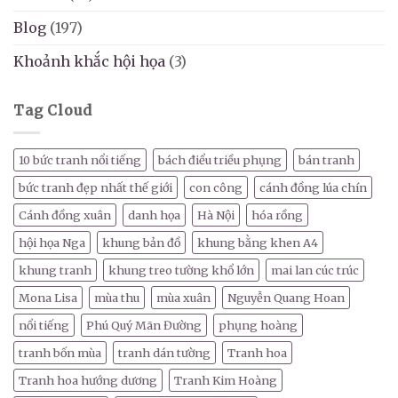
Blog
(197)
Khoảnh khắc hội họa
(3)
Tag Cloud
10 bức tranh nổi tiếng
bách điểu triều phụng
bán tranh
bức tranh đẹp nhất thế giới
con công
cánh đồng lúa chín
Cánh đồng xuân
danh họa
Hà Nội
hóa rồng
hội họa Nga
khung bản đồ
khung bằng khen A4
khung tranh
khung treo tường khổ lớn
mai lan cúc trúc
Mona Lisa
mùa thu
mùa xuân
Nguyễn Quang Hoan
nổi tiếng
Phú Quý Mãn Đường
phụng hoàng
tranh bốn mùa
tranh dán tường
Tranh hoa
Tranh hoa hướng dương
Tranh Kim Hoàng