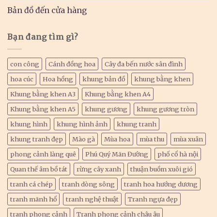
Bản đồ đến cửa hàng
Bạn đang tìm gì?
con công
Cánh đồng hoa
Cây đa bến nước sân đình
hoa cúc
Hoa hồng
khung bản đồ
khung bằng khen
Khung bằng khen A3
Khung bằng khen A4
Khung bằng khen A5
khung gương
khung gương tròn
khung hình
khung hình ảnh
khung tranh
khung tranh đẹp
Mào gà
Mùa hoa
mùa thu
mùa xuân
phong cảnh làng quê
Phú Quý Mãn Đường
phố cổ hà nội
Quan thế âm bồ tát
rừng cây xanh
thuận buồm xuôi gió
tranh cá chép
tranh dòng sông
tranh hoa hướng dương
tranh mãnh hổ
tranh nghệ thuật
Tranh ngựa đẹp
tranh phong cảnh
Tranh phong cảnh châu âu