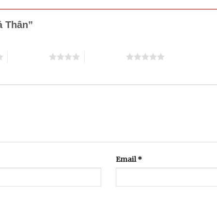
oả Thân”
4 trên 5 sao
5 trên 5 sao
Email
*