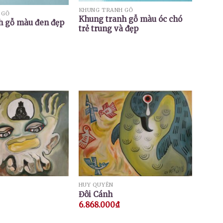
KHUNG TRANH GỖ
 GỖ
Khung tranh gỗ màu óc chó
h gỗ màu đen đẹp
trẻ trung và đẹp
HUY QUYỂN
Đôi Cánh
6.868.000
₫