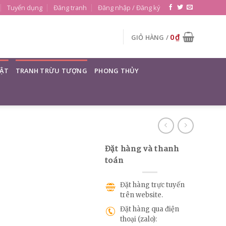
Tuyển dụng
Đăng tranh
Đăng nhập / Đăng ký
0
₫
GIỎ HÀNG /
ẬT
TRANH TRỪU TƯỢNG
PHONG THỦY
Đặt hàng và thanh
toán
Đặt hàng trực tuyến
trên website.
Đặt hàng qua điện
thoại (zalo):