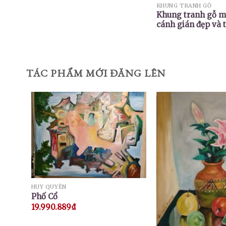
KHUNG TRANH GỖ
Khung tranh gỗ m
cánh gián đẹp và t
TÁC PHẨM MỚI ĐĂNG LÊN
HUY QUYỂN
Phố Cổ
19.990.889
₫