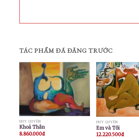
TÁC PHẨM ĐÃ ĐĂNG TRƯỚC
HUY QUYỂN
HUY QUYỂN
Khoả Thân
Em và Tôi
8.860.000
₫
12.220.500
₫