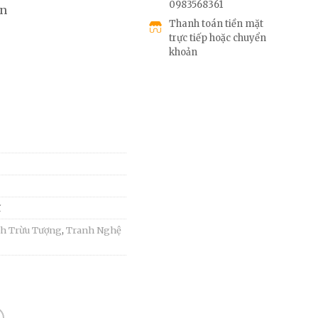
0983568361
an
Thanh toán tiền mặt
trực tiếp hoặc chuyển
khoản
ĩ
h Trừu Tượng
,
Tranh Nghệ