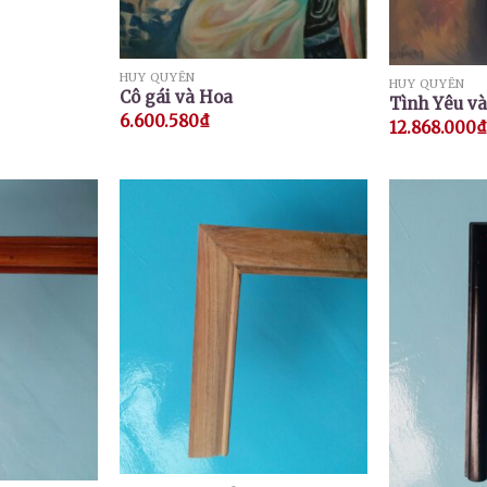
HUY QUYỂN
HUY QUYỂN
Cô gái và Hoa
Tình Yêu v
6.600.580
₫
12.868.000
₫