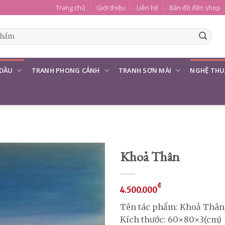
Trang chủ
Giới thiệu
Liên hệ
Bản đồ đến shop
 DẦU
TRANH PHONG CẢNH
TRANH SƠN MÀI
NGHỆ THU
Khoả Thân
₫
4.500.000
Tên tác phẩm: Khoả Thân
Kích thước: 60×80×3(cm)