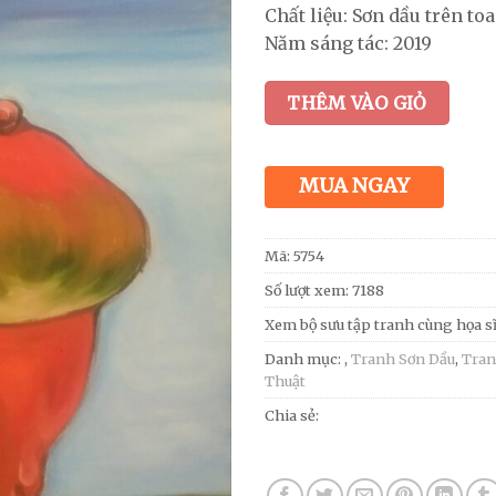
Chất liệu: Sơn dầu trên to
Năm sáng tác: 2019
THÊM VÀO GIỎ
MUA NGAY
Mã:
5754
Số lượt xem: 7188
Xem bộ sưu tập tranh cùng họa s
Danh mục:
,
Tranh Sơn Dầu
,
Tran
Thuật
Chia sẻ: