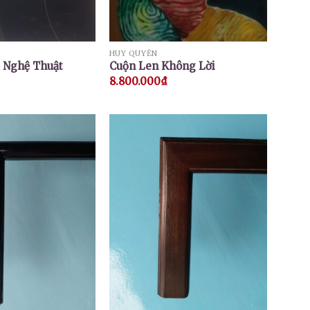
HUY QUYỂN
à Nghệ Thuật
Cuộn Len Không Lời
8.800.000
₫