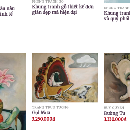
KHUNG TRANH GỖ
Khung tranh gỗ thiết kế đơn
KHUNG TRANH
àu nâu
giản đẹp mà hiện đại
Khung tran
inh tế
và quý phái
TRANH TRỪU TƯỢNG
HUY QUYỂN
Gọi Mưa
Đường Tu
3.250.000
₫
3.330.000
₫