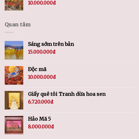
10.000.000
₫
Quan tâm
Sáng sớm trên bản
15.000.000
₫
Độc mã
10.000.000
₫
Giấy quê tôi Tranh dừa hoa sen
6.720.000
₫
Hảo Mã 5
8.000.000
₫