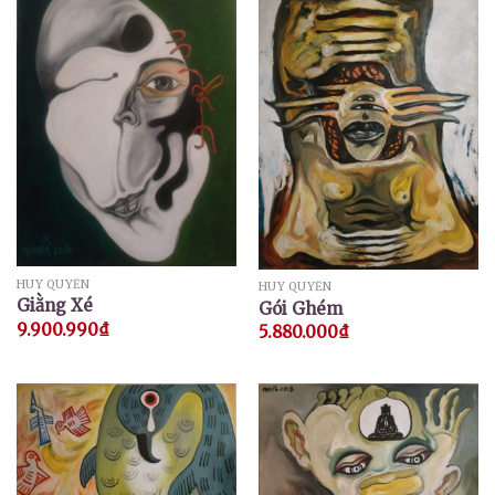
HUY QUYỂN
HUY QUYỂN
Giằng Xé
Gói Ghém
9.900.990
₫
5.880.000
₫