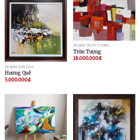
TRANH TRỪU TƯỢNG
Trừu Tượng
18.000.000
₫
TRANH SƠN DẦU
Hương Quê
5.000.000
₫