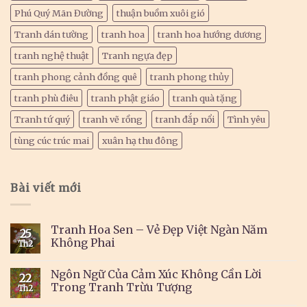
Phú Quý Mãn Đường
thuận buồm xuôi gió
Tranh dán tường
tranh hoa
tranh hoa hướng dương
tranh nghệ thuật
Tranh ngựa đẹp
tranh phong cảnh đồng quê
tranh phong thủy
tranh phù điêu
tranh phật giáo
tranh quà tặng
Tranh tứ quý
tranh vẽ rồng
tranh đắp nổi
Tình yêu
tùng cúc trúc mai
xuân hạ thu đông
Bài viết mới
Tranh Hoa Sen – Vẻ Đẹp Việt Ngàn Năm
25
Không Phai
Th2
Ngôn Ngữ Của Cảm Xúc Không Cần Lời
22
Trong Tranh Trừu Tượng
Th2