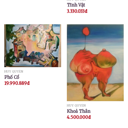
Tĩnh Vật
3.330.033
₫
HUY QUYỂN
Phố Cổ
19.990.889
₫
HUY QUYỂN
Khoả Thân
4.500.000
₫