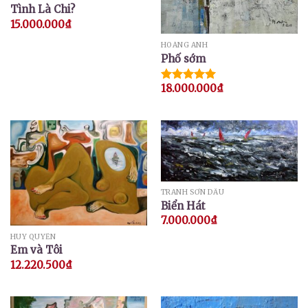
Tình Là Chi?
15.000.000
₫
HOÀNG ANH
Phố sớm
18.000.000
₫
Được xếp
hạng
5.00
5 sao
TRANH SƠN DẦU
Biển Hát
7.000.000
₫
HUY QUYỂN
Em và Tôi
12.220.500
₫