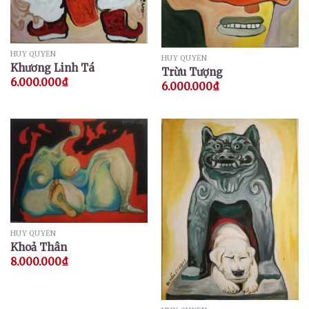
HUY QUYỂN
HUY QUYỂN
Khương Linh Tá
Trừu Tượng
6.000.000
₫
6.000.000
₫
HUY QUYỂN
Khoả Thân
8.000.000
₫