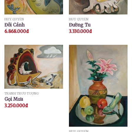
HUY QUYỂN
HUY QUYỂN
Đôi Cánh
Đường Tu
6.868.000
₫
3.330.000
₫
TRANH TRỪU TƯỢNG
Gọi Mưa
3.250.000
₫
HUY QUYỂN