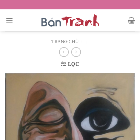
Skip
to
content
TRANG CHỦ
/
/
LỌC