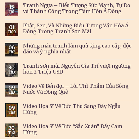
Tranh Ngựa – Biểu Tượng Sức Mạnh, Tự Do
15
và Thành Công Trong Tâm Hồn Á Đông
Th1
Phật, Sen, Và Những Biểu Tượng Văn Hóa Á
01
Đông Trong Tranh Sơn Mài
Th10
Những mẫu tranh làm quà tặng cao cấp, độc
06
đáo và ý nghĩa nhất
Th7
Tranh sơn mài Nguyễn Gia Trí vượt ngưỡng
30
hơn 2 Triệu USD
Th3
Video Vẽ Bến đợi – Lời Thì Thầm Của Sông
09
Nước Và Đồng Quê
Th3
Video Họa Sĩ Vẽ Bức Thu Sang Đầy Ngẫu
09
Hứng
Th3
Video Họa Sĩ Vẽ Bức “Sắc Xuân” Đầy Cảm
20
Hứng
Th2