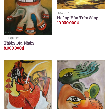
HỨA DŨNG
Hoàng Hôn Trên Sông
10.000.000
₫
HUY QUYỂN
Thiên-Địa-Nhân
8.000.000
₫