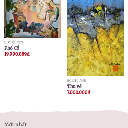
HUY QUYỂN
Phố Cổ
19.990.889
₫
HOÀNG ANH
Thu về
7.000.000
₫
Mới nhất