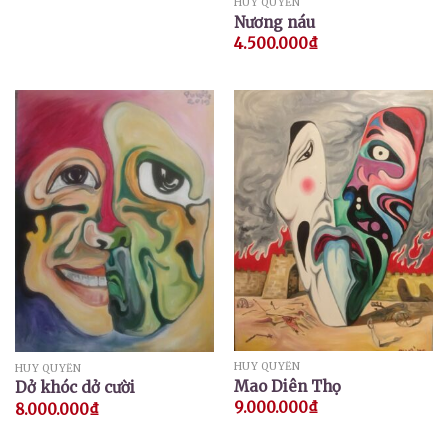
HUY QUYỂN
Nương náu
4.500.000
₫
HUY QUYỂN
HUY QUYỂN
Mao Diên Thọ
Dở khóc dở cười
9.000.000
₫
8.000.000
₫