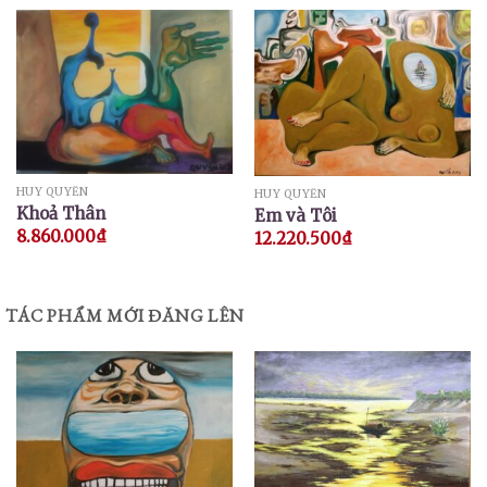
HUY QUYỂN
HUY QUYỂN
Khoả Thân
Em và Tôi
8.860.000
₫
12.220.500
₫
TÁC PHẨM MỚI ĐĂNG LÊN