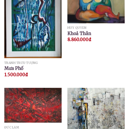
HUY QUYỂN
Khoả Thân
8.860.000
₫
TRANH TRỪU TƯỢNG
Mưa Phố
1.500.000
₫
ĐỨC LÂM