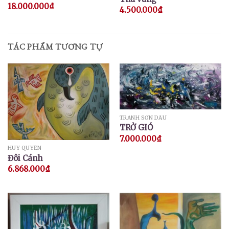
18.000.000
₫
4.500.000
₫
TÁC PHẨM TƯƠNG TỰ
TRANH SƠN DẦU
TRỞ GIÓ
7.000.000
₫
HUY QUYỂN
Đôi Cánh
6.868.000
₫