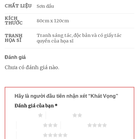
CHẤT LIỆU
Sơn dầu
KÍCH
80cm x 120cm
THƯỚC
Tranh sáng tác, độc bản và có giấy tác
TRANH
HỌA SĨ
quyền của họa sĩ
Đánh giá
Chưa có đánh giá nào.
Hãy là người đầu tiên nhận xét “Khát Vọng”
Đánh giá của bạn
*
1 trên 5 sao
2 trên 5 sao
3 trên 5 sao
4 trên 5 sao
5 trên 5 sao