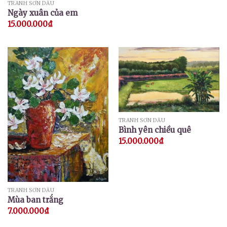
TRANH SƠN DẦU
Ngày xuân của em
15.000.000
₫
TRANH SƠN DẦU
Bình yên chiều quê
15.000.000
₫
TRANH SƠN DẦU
Mùa ban trắng
7.000.000
₫