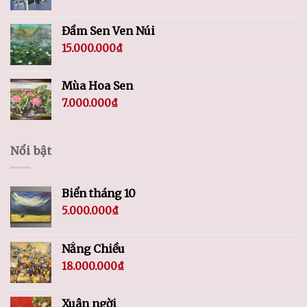
Đầm Sen Ven Núi
15.000.000
₫
Mùa Hoa Sen
7.000.000
₫
Nổi bật
Biển tháng 10
5.000.000
₫
Nắng Chiều
18.000.000
₫
Xuân ngời