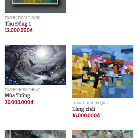
TRANH TRỪU TƯỢNG
Thu Đông 1
12.000.000
₫
TRANH NGHỆ THUẬT
Mùa Trăng
20.000.000
₫
TRANH TRỪU TƯỢNG
Làng chài
16.000.000
₫