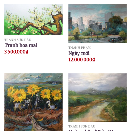
TRANH SƠN DẦU
Tranh hoa mai
THÀNH PHẠM
3.500.000
₫
Ngày mới
12.000.000
₫
TRANH SƠN DẦU