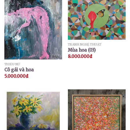
TRANH NGHỆ THUẬT
Mùa hoa (03)
8.000.000
₫
THIẾU NỮ
Cô gái và hoa
5.000.000
₫