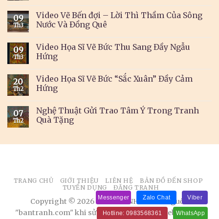
Video Vẽ Bến đợi – Lời Thì Thầm Của Sông
09
Nước Và Đồng Quê
Th3
Video Họa Sĩ Vẽ Bức Thu Sang Đầy Ngẫu
09
Hứng
Th3
Video Họa Sĩ Vẽ Bức “Sắc Xuân” Đầy Cảm
20
Hứng
Th2
Nghệ Thuật Gửi Trao Tâm Ý Trong Tranh
07
Quà Tặng
Th2
TRANG CHỦ
GIỚI THIỆU
LIÊN HỆ
BẢN ĐỒ ĐẾN SHOP
TUYỂN DỤNG
ĐĂNG TRANH
Messenger
Zalo Chat
Viber
Copyright © 2026 BÁN TRANH. Ghi rõ nguồn
"bantranh.com" khi sử dụng thông tin từ website này
Hotline: 0983568361
WhatsApp