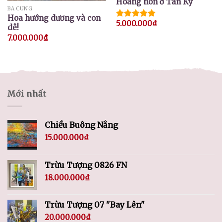
Hoàng hôn ở Tân Kỳ
BÁ CUNG
Hoa hướng dương và con
5.000.000
₫
Được xếp
dê!
hạng
5.00
7.000.000
₫
5 sao
Mới nhất
Chiều Buông Nắng
15.000.000
₫
Trừu Tượng 0826 FN
18.000.000
₫
Trừu Tượng 07 "Bay Lên"
20.000.000
₫