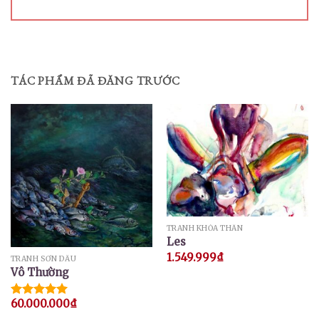
TÁC PHẨM ĐÃ ĐĂNG TRƯỚC
TRANH KHỎA THÂN
Les
1.549.999
₫
TRANH SƠN DẦU
Vô Thường
60.000.000
₫
Được xếp
hạng
5.00