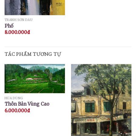
TRANH SƠN DẦU
Phố
8.000.000
₫
TÁC PHẨM TƯƠNG TỰ
HỨA DŨNG
Thôn Bản Vùng Cao
6.000.000
₫