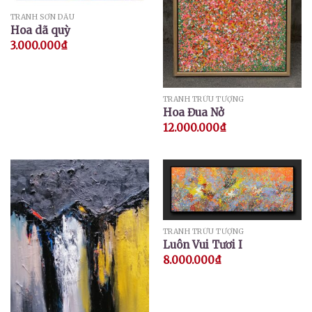
TRANH SƠN DẦU
Hoa dã quỳ
3.000.000
₫
TRANH TRỪU TƯỢNG
Hoa Đua Nở
12.000.000
₫
TRANH TRỪU TƯỢNG
Luôn Vui Tươi I
8.000.000
₫