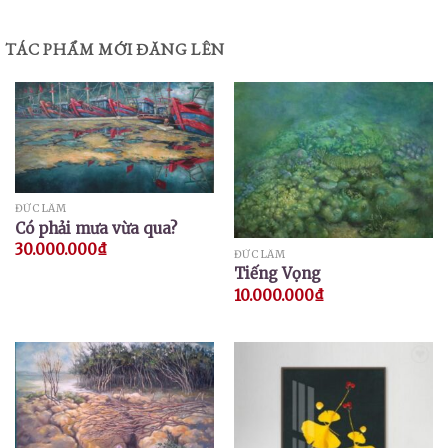
5 sao
TÁC PHẨM MỚI ĐĂNG LÊN
ĐỨC LÂM
Có phải mưa vừa qua?
30.000.000
₫
ĐỨC LÂM
Tiếng Vọng
10.000.000
₫