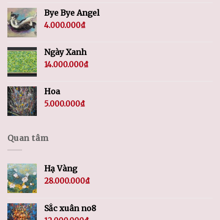
Bye Bye Angel
4.000.000
₫
Ngày Xanh
14.000.000
₫
Hoa
5.000.000
₫
Quan tâm
Hạ Vàng
28.000.000
₫
Sắc xuân no8