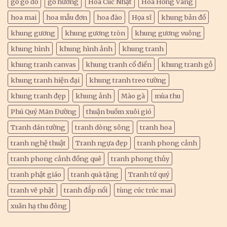
gỗ gõ đỏ
gỗ hương
Hoa Cúc Nhật
Hoa Hồng Vàng
hoa mai
hoa mẫu đơn
hoa đào
Họa sĩ
khung bản đồ
khung gương
khung gương tròn
khung gương vuông
khung hình
khung hình ảnh
khung tranh
khung tranh canvas
khung tranh cổ điển
khung tranh gỗ
khung tranh hiện đại
khung tranh treo tường
khung tranh đẹp
khung ảnh
Mào gà
mùa thu
Phú Quý Mãn Đường
thuận buồm xuôi gió
Tranh dán tường
tranh dòng sông
tranh hoa
tranh nghệ thuật
Tranh ngựa đẹp
tranh phong cảnh
tranh phong cảnh đồng quê
tranh phong thủy
tranh phật giáo
tranh quà tặng
Tranh tứ quý
tranh vẽ phật
tranh đắp nổi
tùng cúc trúc mai
xuân hạ thu đông