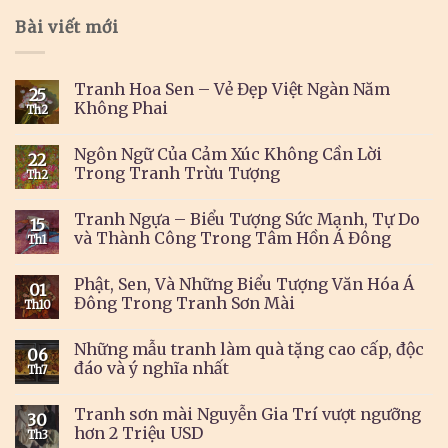
Bài viết mới
Tranh Hoa Sen – Vẻ Đẹp Việt Ngàn Năm
25
Không Phai
Th2
Ngôn Ngữ Của Cảm Xúc Không Cần Lời
22
Trong Tranh Trừu Tượng
Th2
Tranh Ngựa – Biểu Tượng Sức Mạnh, Tự Do
15
và Thành Công Trong Tâm Hồn Á Đông
Th1
Phật, Sen, Và Những Biểu Tượng Văn Hóa Á
01
Đông Trong Tranh Sơn Mài
Th10
Những mẫu tranh làm quà tặng cao cấp, độc
06
đáo và ý nghĩa nhất
Th7
Tranh sơn mài Nguyễn Gia Trí vượt ngưỡng
30
hơn 2 Triệu USD
Th3