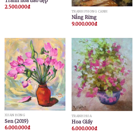
Tranh hoa đào đẹp
2.500.000
₫
TRANH PHONG CẢNH
Nắng Rừng
9.000.000
₫
XUÂN HỒNG
TRANH HOA
Sen (2019)
Hoa Giấy
6.000.000
₫
6.000.000
₫