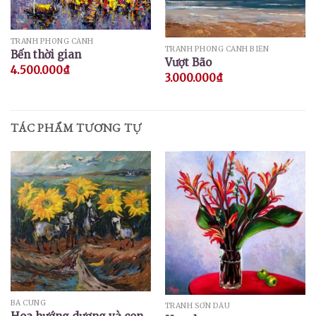
TRANH PHONG CẢNH
TRANH PHONG CẢNH BIỂN
Bến thời gian
Vượt Bão
4.500.000
₫
3.000.000
₫
TÁC PHẨM TƯƠNG TỰ
BÁ CUNG
TRANH SƠN DẦU