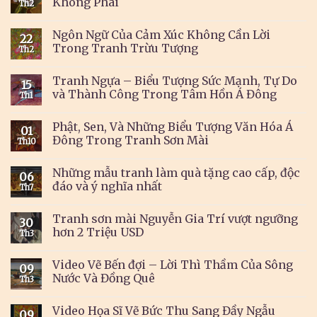
Không Phai
Th2
Ngôn Ngữ Của Cảm Xúc Không Cần Lời
22
Trong Tranh Trừu Tượng
Th2
Tranh Ngựa – Biểu Tượng Sức Mạnh, Tự Do
15
và Thành Công Trong Tâm Hồn Á Đông
Th1
Phật, Sen, Và Những Biểu Tượng Văn Hóa Á
01
Đông Trong Tranh Sơn Mài
Th10
Những mẫu tranh làm quà tặng cao cấp, độc
06
đáo và ý nghĩa nhất
Th7
Tranh sơn mài Nguyễn Gia Trí vượt ngưỡng
30
hơn 2 Triệu USD
Th3
Video Vẽ Bến đợi – Lời Thì Thầm Của Sông
09
Nước Và Đồng Quê
Th3
Video Họa Sĩ Vẽ Bức Thu Sang Đầy Ngẫu
09