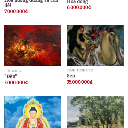
Hoa hướng dương và con
Hoa dong
dê!
6.000.000
₫
7.000.000
₫
TRANH SƠN DẦU
ĐỨC LONG
Sen
“Đèn”
35.000.000
₫
3.000.000
₫