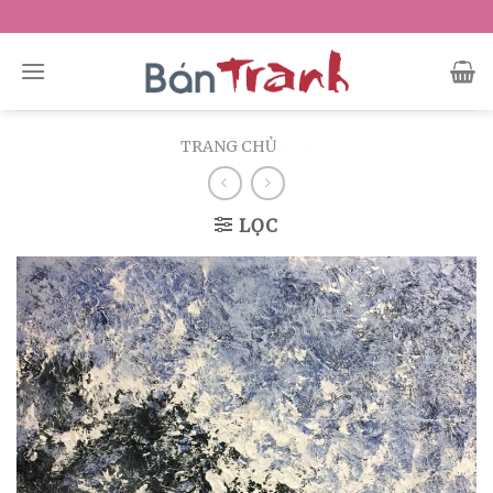
Skip
to
content
TRANG CHỦ
/
/
LỌC