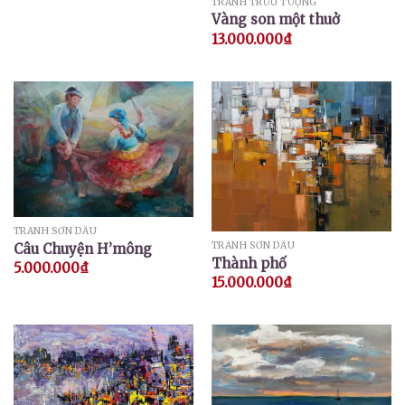
TRANH TRỪU TƯỢNG
Vàng son một thuở
13.000.000
₫
TRANH SƠN DẦU
TRANH SƠN DẦU
Câu Chuyện H’mông
Thành phố
5.000.000
₫
15.000.000
₫