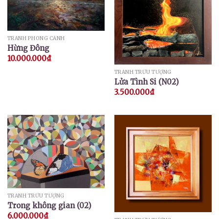
TRANH PHONG CẢNH
Hừng Đông
10.000.000
₫
TRANH TRỪU TƯỢNG
Lửa Tình Si (N02)
3.500.000
₫
TRANH TRỪU TƯỢNG
Trong không gian (02)
6.000.000
₫