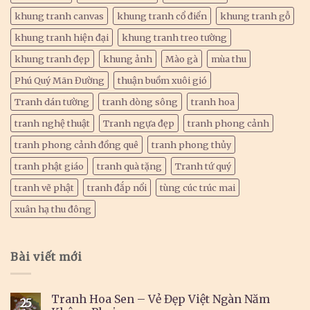
khung tranh canvas
khung tranh cổ điển
khung tranh gỗ
khung tranh hiện đại
khung tranh treo tường
khung tranh đẹp
khung ảnh
Mào gà
mùa thu
Phú Quý Mãn Đường
thuận buồm xuôi gió
Tranh dán tường
tranh dòng sông
tranh hoa
tranh nghệ thuật
Tranh ngựa đẹp
tranh phong cảnh
tranh phong cảnh đồng quê
tranh phong thủy
tranh phật giáo
tranh quà tặng
Tranh tứ quý
tranh vẽ phật
tranh đắp nổi
tùng cúc trúc mai
xuân hạ thu đông
Bài viết mới
Tranh Hoa Sen – Vẻ Đẹp Việt Ngàn Năm
25