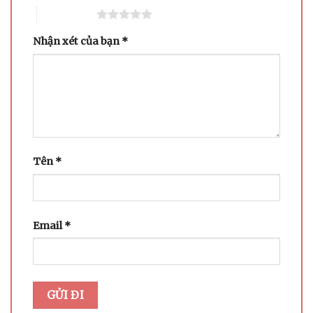
5 trên 5 sao
Nhận xét của bạn
*
Tên
*
Email
*