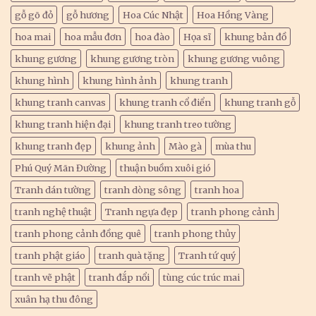
gỗ gõ đỏ
gỗ hương
Hoa Cúc Nhật
Hoa Hồng Vàng
hoa mai
hoa mẫu đơn
hoa đào
Họa sĩ
khung bản đồ
khung gương
khung gương tròn
khung gương vuông
khung hình
khung hình ảnh
khung tranh
khung tranh canvas
khung tranh cổ điển
khung tranh gỗ
khung tranh hiện đại
khung tranh treo tường
khung tranh đẹp
khung ảnh
Mào gà
mùa thu
Phú Quý Mãn Đường
thuận buồm xuôi gió
Tranh dán tường
tranh dòng sông
tranh hoa
tranh nghệ thuật
Tranh ngựa đẹp
tranh phong cảnh
tranh phong cảnh đồng quê
tranh phong thủy
tranh phật giáo
tranh quà tặng
Tranh tứ quý
tranh vẽ phật
tranh đắp nổi
tùng cúc trúc mai
xuân hạ thu đông