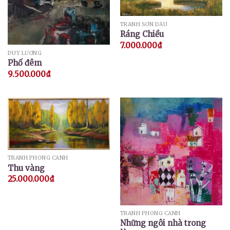
TRANH SƠN DẦU
Ráng Chiều
7.000.000
₫
DUY LƯƠNG
Phố đêm
9.500.000
₫
TRANH PHONG CẢNH
Thu vàng
25.000.000
₫
TRANH PHONG CẢNH
Những ngôi nhà trong