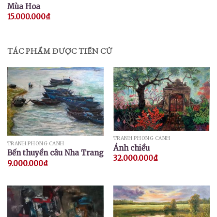
Mùa Hoa
15.000.000
₫
TÁC PHẨM ĐƯỢC TIẾN CỬ
TRANH PHONG CẢNH
TRANH PHONG CẢNH
Ánh chiều
Bến thuyền câu Nha Trang
32.000.000
₫
9.000.000
₫