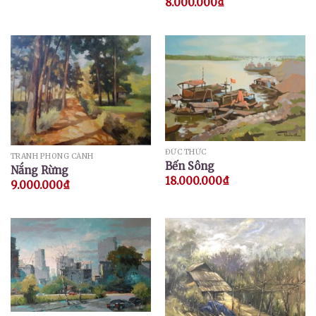
8.000.000
₫
ĐỨC THỨC
TRANH PHONG CẢNH
Bến Sông
Nắng Rừng
18.000.000
₫
9.000.000
₫