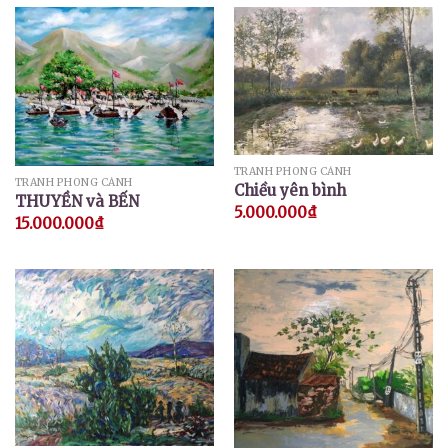
TRANH PHONG CẢNH
TRANH PHONG CẢNH
Chiều yên bình
THUYỀN và BẾN
5.000.000
₫
15.000.000
₫