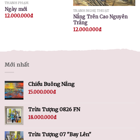
THÀNH PHẠM
Ngày mới
TRANH NGHỆ THUẬT
12.000.000
₫
Nắng Trên Cao Nguyên
Trắng
12.000.000
₫
Mới nhất
Chiều Buông Nắng
15.000.000
₫
Trừu Tượng 0826 FN
18.000.000
₫
Trừu Tượng 07 "Bay Lên"