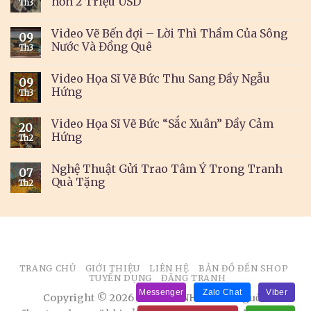
hơn 2 Triệu USD
Th3
Video Vẽ Bến đợi – Lời Thì Thầm Của Sông
09
Nước Và Đồng Quê
Th3
Video Họa Sĩ Vẽ Bức Thu Sang Đầy Ngẫu
09
Hứng
Th3
Video Họa Sĩ Vẽ Bức “Sắc Xuân” Đầy Cảm
20
Hứng
Th2
Nghệ Thuật Gửi Trao Tâm Ý Trong Tranh
07
Quà Tặng
Th2
TRANG CHỦ
GIỚI THIỆU
LIÊN HỆ
BẢN ĐỒ ĐẾN SHOP
TUYỂN DỤNG
ĐĂNG TRANH
Messenger
Zalo Chat
Viber
Copyright © 2026 BÁN TRANH. Ghi rõ nguồn