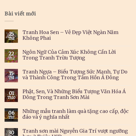
Bài viết mới
Tranh Hoa Sen – Vẻ Đẹp Việt Ngàn Năm
25
Không Phai
Th2
Ngôn Ngữ Của Cảm Xúc Không Cần Lời
22
Trong Tranh Trừu Tượng
Th2
Tranh Ngựa – Biểu Tượng Sức Mạnh, Tự Do
15
và Thành Công Trong Tâm Hồn Á Đông
Th1
Phật, Sen, Và Những Biểu Tượng Văn Hóa Á
01
Đông Trong Tranh Sơn Mài
Th10
Những mẫu tranh làm quà tặng cao cấp, độc
06
đáo và ý nghĩa nhất
Th7
Tranh sơn mài Nguyễn Gia Trí vượt ngưỡng
30