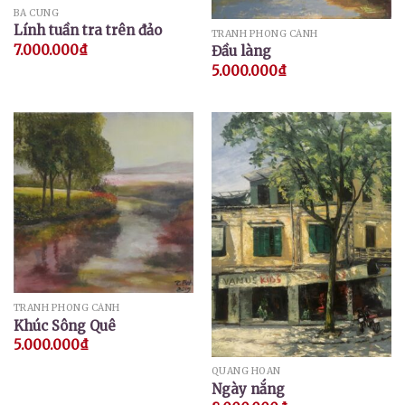
BÁ CUNG
Lính tuần tra trên đảo
TRANH PHONG CẢNH
7.000.000
₫
Đầu làng
5.000.000
₫
TRANH PHONG CẢNH
Khúc Sông Quê
5.000.000
₫
QUANG HOAN
Ngày nắng