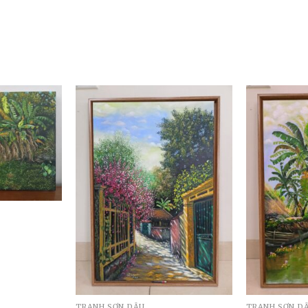
TRANH SƠN DẦU
TRANH SƠN D