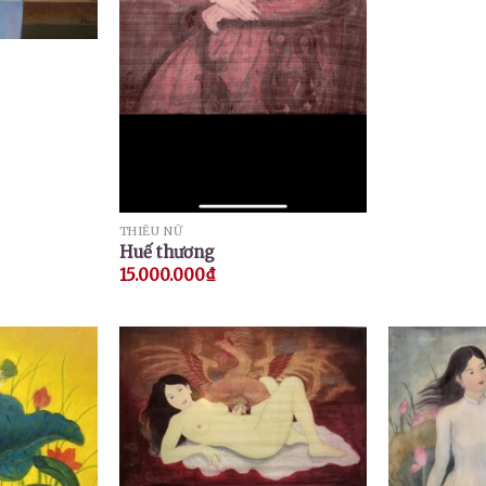
THIẾU NỮ
Huế thương
15.000.000
₫