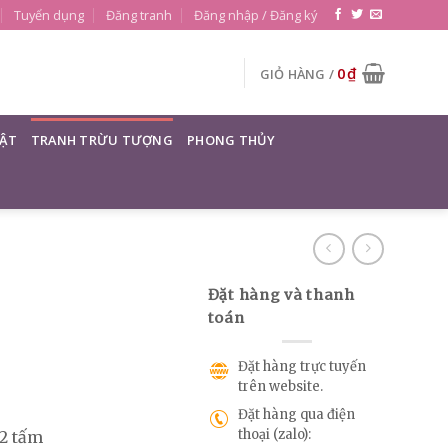
Tuyển dụng
Đăng tranh
Đăng nhập / Đăng ký
0
₫
GIỎ HÀNG /
ẬT
TRANH TRỪU TƯỢNG
PHONG THỦY
Đặt hàng và thanh
toán
Đặt hàng trực tuyến
trên website.
Đặt hàng qua điện
thoại (zalo):
 2 tấm