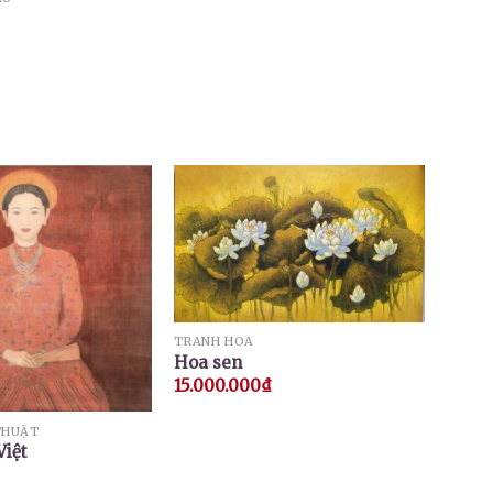
TRANH HOA
Hoa sen
15.000.000
₫
THUẬT
Việt