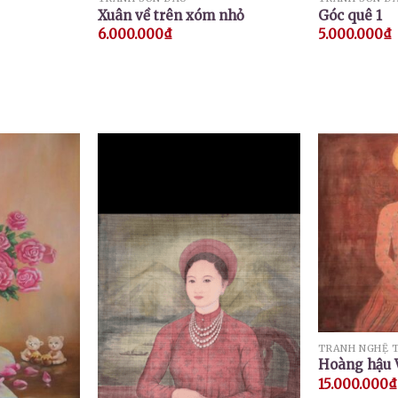
Xuân về trên xóm nhỏ
Góc quê 1
6.000.000
₫
5.000.000
₫
TRANH NGHỆ 
Hoàng hậu 
15.000.000
₫