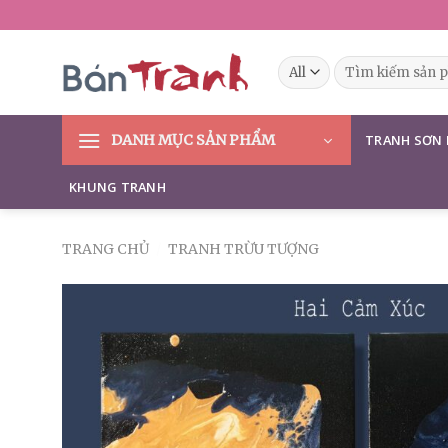
Skip
to
content
Tìm
kiếm:
DANH MỤC SẢN PHẨM
TRANH SƠN
KHUNG TRANH
TRANG CHỦ
/
TRANH TRỪU TƯỢNG