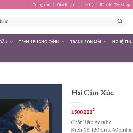
Trang chủ
Giới thiệu
Liên hệ
Bản đồ đến shop
 DẦU
TRANH PHONG CẢNH
TRANH SƠN MÀI
NGHỆ THU
Hai Cảm Xúc
₫
1.500.000
Chất liệu: Acrylic
Kích Cỡ: (20cm x 40cm) x