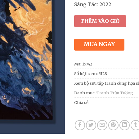
Sáng Tác: 2022
THÊM VÀO GIỎ
MUA NGAY
Mã:
15742
Số lượt xem: 5128
Xem bộ sưu tập tranh cùng họa s
Danh mục:
Tranh Trừu Tượng
Chia sẻ: