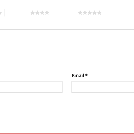
4 trên 5 sao
5 trên 5 sao
Email
*