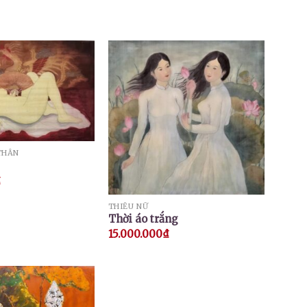
THÂN
₫
THIẾU NỮ
Thời áo trắng
15.000.000
₫