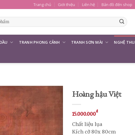
Trang chủ
Giới thiệu
Liên hệ
Bản đồ đến shop
 DẦU
TRANH PHONG CẢNH
TRANH SƠN MÀI
NGHỆ THU
Hoàng hậu Việt
₫
15.000.000
Chất liệu lụa
Kích cỡ 80x 80cm