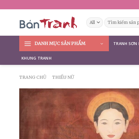
Skip
to
content
Tìm
kiếm:
DANH MỤC SẢN PHẨM
TRANH SƠN
KHUNG TRANH
TRANG CHỦ
/
THIẾU NỮ