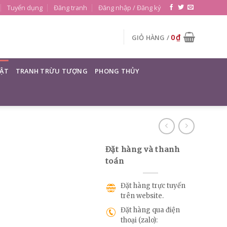
Tuyển dụng
Đăng tranh
Đăng nhập / Đăng ký
0
₫
GIỎ HÀNG /
ẬT
TRANH TRỪU TƯỢNG
PHONG THỦY
Đặt hàng và thanh
toán
Đặt hàng trực tuyến
trên website.
Đặt hàng qua điện
thoại (zalo):