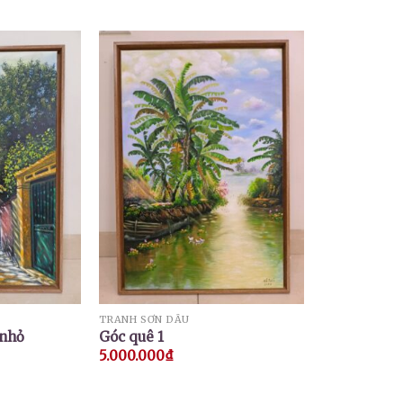
TRANH SƠN DẦU
 nhỏ
Góc quê 1
5.000.000
₫