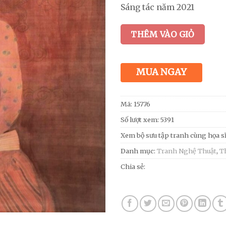
Sáng tác năm 2021
THÊM VÀO GIỎ
MUA NGAY
Mã:
15776
Số lượt xem: 5391
Xem bộ sưu tập tranh cùng họa s
Danh mục:
Tranh Nghệ Thuật
,
T
Chia sẻ: