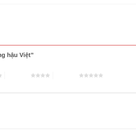
ng hậu Việt”
4 trên 5 sao
5 trên 5 sao