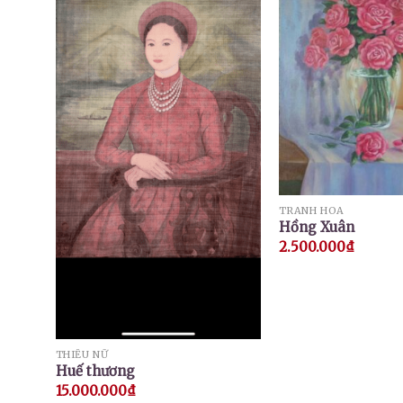
TRANH HOA
Hồng Xuân
2.500.000
₫
THIẾU NỮ
Huế thương
15.000.000
₫