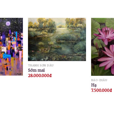
TRANH SƠN DẦU
Sớm mai
28.000.000
₫
BẢO CHÂU
Hạ
7.500.000
₫