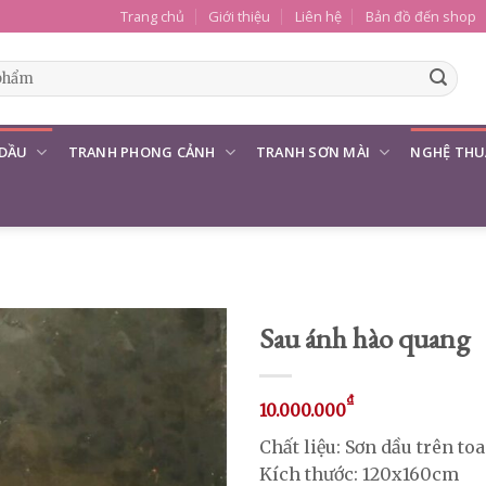
Trang chủ
Giới thiệu
Liên hệ
Bản đồ đến shop
 DẦU
TRANH PHONG CẢNH
TRANH SƠN MÀI
NGHỆ THU
Sau ánh hào quang
₫
10.000.000
Chất liệu: Sơn dầu trên to
Kích thước: 120x160cm