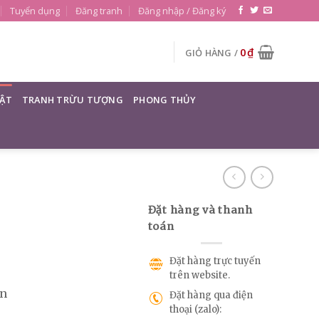
Tuyển dụng
Đăng tranh
Đăng nhập / Đăng ký
0
₫
GIỎ HÀNG /
ẬT
TRANH TRỪU TƯỢNG
PHONG THỦY
Đặt hàng và thanh
toán
Đặt hàng trực tuyến
trên website.
an
Đặt hàng qua điện
thoại (zalo):