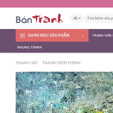
Skip
to
content
Tìm
kiếm:
DANH MỤC SẢN PHẨM
TRANH SƠN
KHUNG TRANH
TRANG CHỦ
/
TRANH TRỪU TƯỢNG