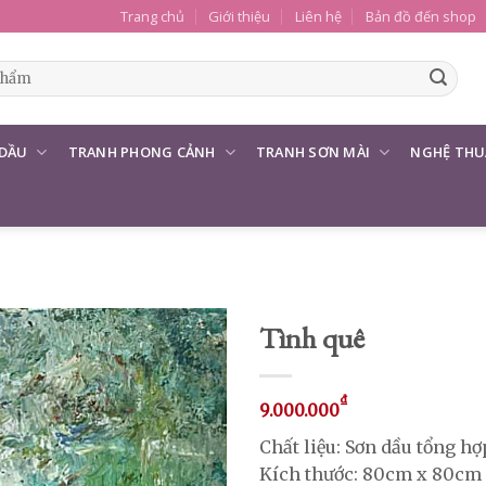
Trang chủ
Giới thiệu
Liên hệ
Bản đồ đến shop
 DẦU
TRANH PHONG CẢNH
TRANH SƠN MÀI
NGHỆ THU
Tình quê
₫
9.000.000
Chất liệu: Sơn dầu tổng hợ
Kích thước: 80cm x 80cm