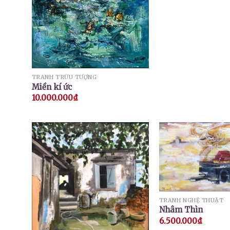
TRANH TRỪU TƯỢNG
Miền kí ức
10.000.000
₫
TRANH NGHỆ THUẬT
Nhâm Thìn
6.500.000
₫