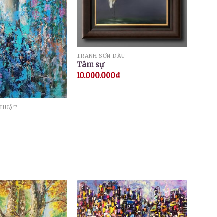
TRANH SƠN DẦU
Tâm sự
10.000.000
₫
THUẬT