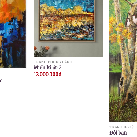
TRANH PHONG CẢNH
Miền kí ức 2
12.000.000
₫
c
TRANH NGHỆ 
Đôi bạn