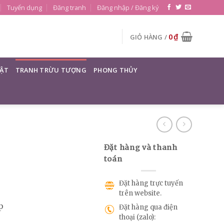
Tuyển dụng
Đăng tranh
Đăng nhập / Đăng ký
0
₫
GIỎ HÀNG /
ẬT
TRANH TRỪU TƯỢNG
PHONG THỦY
Đặt hàng và thanh
toán
Đặt hàng trực tuyến
trên website.
p
Đặt hàng qua điện
thoại (zalo):