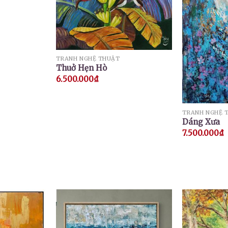
TRANH NGHỆ THUẬT
Thuở Hẹn Hò
6.500.000
₫
TRANH NGHỆ 
Dáng Xưa
7.500.000
₫