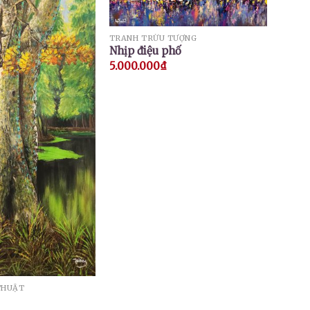
TRANH TRỪU TƯỢNG
Nhịp điệu phố
5.000.000
₫
THUẬT