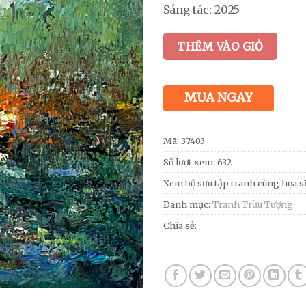
Sáng tác: 2025
THÊM VÀO GIỎ
MUA NGAY
Mã:
37403
Số lượt xem: 632
Xem bộ sưu tập tranh cùng họa s
Danh mục:
Tranh Trừu Tượng
Chia sẻ: