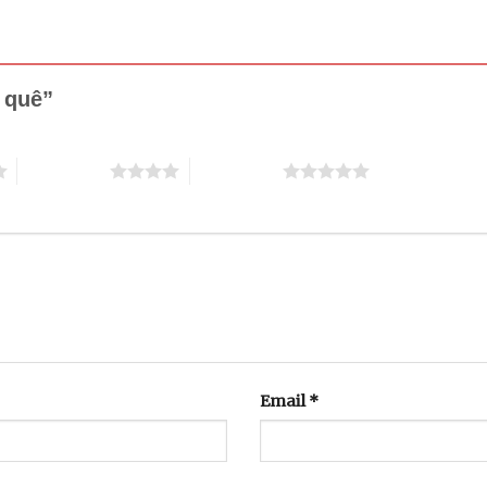
h quê”
4 trên 5 sao
5 trên 5 sao
Email
*