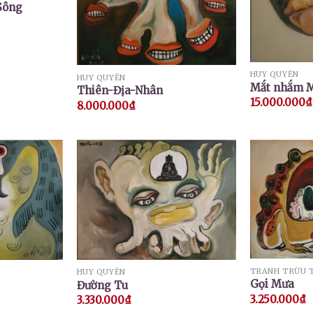
Sông
HUY QUYỂN
HUY QUYỂN
Mắt nhắm 
Thiên-Địa-Nhân
15.000.000
₫
8.000.000
₫
TRANH TRỪU 
HUY QUYỂN
Gọi Mưa
Đường Tu
3.250.000
₫
3.330.000
₫