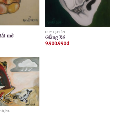
HUY QUYỂN
Mắt mở
Giằng Xé
9.900.990
₫
TƯỢNG