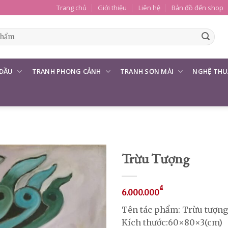
Trang chủ
Giới thiệu
Liên hệ
Bản đồ đến shop
 DẦU
TRANH PHONG CẢNH
TRANH SƠN MÀI
NGHỆ THU
Trừu Tượng
₫
6.000.000
Tên tác phẩm: Trừu tượng
Kích thước:60×80×3(cm)