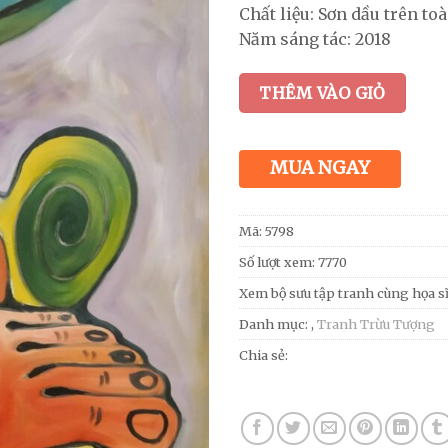
Chất liệu: Sơn dầu trên to
Năm sáng tác: 2018
THÊM VÀO GIỎ
MUA NGAY
Mã:
5798
Số lượt xem: 7770
Xem bộ sưu tập tranh cùng họa s
Danh mục:
,
Tranh Trừu Tượng
Chia sẻ: