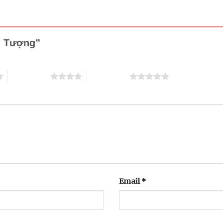
ừu Tượng”
4 trên 5 sao
5 trên 5 sao
Email
*