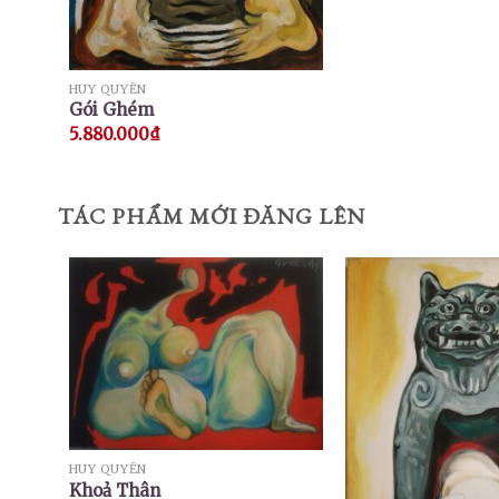
HUY QUYỂN
Gói Ghém
5.880.000
₫
TÁC PHẨM MỚI ĐĂNG LÊN
HUY QUYỂN
Khoả Thân