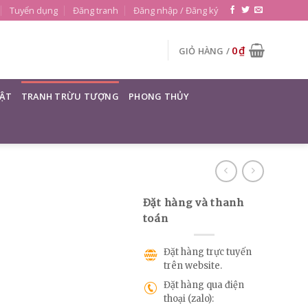
Tuyển dụng
Đăng tranh
Đăng nhập / Đăng ký
0
₫
GIỎ HÀNG /
ẬT
TRANH TRỪU TƯỢNG
PHONG THỦY
Đặt hàng và thanh
toán
Đặt hàng trực tuyến
trên website.
Đặt hàng qua điện
thoại (zalo):