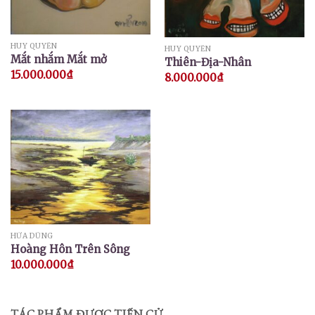
HUY QUYỂN
HUY QUYỂN
Mắt nhắm Mắt mở
Thiên-Địa-Nhân
15.000.000
₫
8.000.000
₫
HỨA DŨNG
Hoàng Hôn Trên Sông
10.000.000
₫
TÁC PHẨM ĐƯỢC TIẾN CỬ