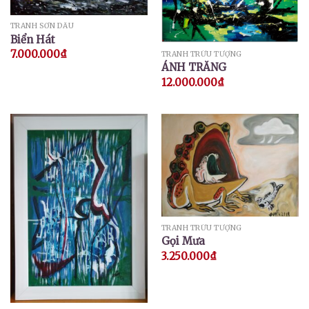
TRANH SƠN DẦU
Biển Hát
7.000.000
₫
TRANH TRỪU TƯỢNG
ÁNH TRĂNG
12.000.000
₫
TRANH TRỪU TƯỢNG
Gọi Mưa
3.250.000
₫