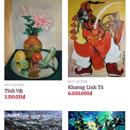
HUY QUYỂN
HUY QUYỂN
Khương Linh Tá
Tĩnh Vật
6.000.000
₫
3.330.033
₫