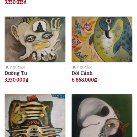
3.330.033
₫
HUY QUYỂN
HUY QUYỂN
Đường Tu
Đôi Cánh
3.330.000
₫
6.868.000
₫