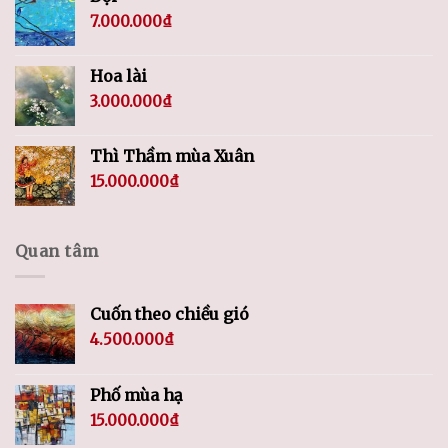
7.000.000
₫
Hoa lài
3.000.000
₫
Thì Thầm mùa Xuân
15.000.000
₫
Quan tâm
Cuốn theo chiều gió
4.500.000
₫
Phố mùa hạ
15.000.000
₫