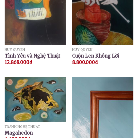
HUY QUYỂN
HUY QUYỂN
Tình Yêu và Nghệ Thuật
Cuộn Len Không Lời
12.868.000
₫
8.800.000
₫
TRANH NGHỆ THUẬT
Magahedon