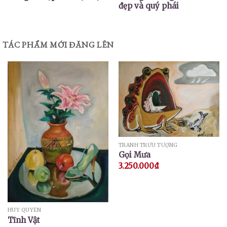
đẹp và quý phái
TÁC PHẨM MỚI ĐĂNG LÊN
TRANH TRỪU TƯỢNG
Gọi Mưa
3.250.000
₫
HUY QUYỂN
Tĩnh Vật