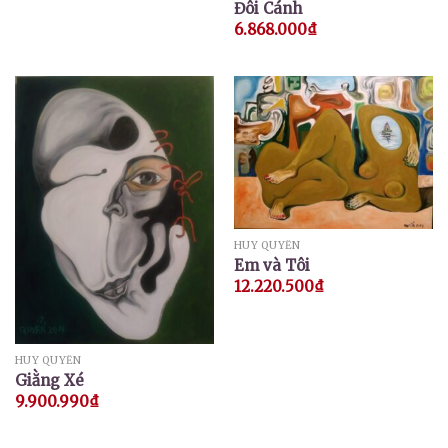
Đôi Cánh
6.868.000
₫
HUY QUYỂN
Em và Tôi
12.220.500
₫
HUY QUYỂN
Giằng Xé
9.900.990
₫