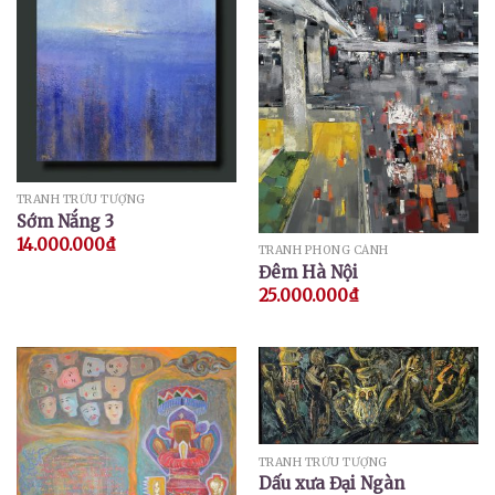
TRANH TRỪU TƯỢNG
Sớm Nắng 3
14.000.000
₫
TRANH PHONG CẢNH
Đêm Hà Nội
25.000.000
₫
TRANH TRỪU TƯỢNG
Dấu xưa Đại Ngàn