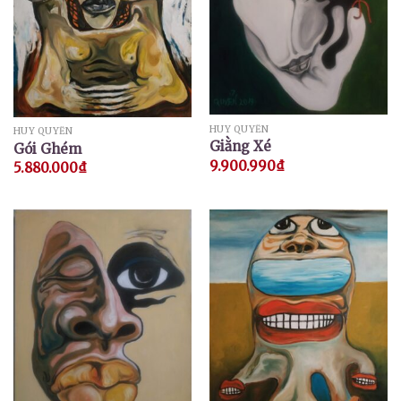
HUY QUYỂN
HUY QUYỂN
Giằng Xé
Gói Ghém
9.900.990
₫
5.880.000
₫