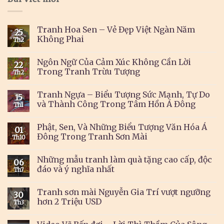
Tranh Hoa Sen – Vẻ Đẹp Việt Ngàn Năm
25
Không Phai
Th2
Ngôn Ngữ Của Cảm Xúc Không Cần Lời
22
Trong Tranh Trừu Tượng
Th2
Tranh Ngựa – Biểu Tượng Sức Mạnh, Tự Do
15
và Thành Công Trong Tâm Hồn Á Đông
Th1
Phật, Sen, Và Những Biểu Tượng Văn Hóa Á
01
Đông Trong Tranh Sơn Mài
Th10
Những mẫu tranh làm quà tặng cao cấp, độc
06
đáo và ý nghĩa nhất
Th7
Tranh sơn mài Nguyễn Gia Trí vượt ngưỡng
30
hơn 2 Triệu USD
Th3