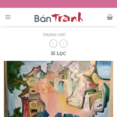
Skip
to
content
TRANG CHỦ
/
/
LỌC