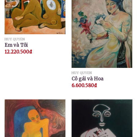
HUY QUYỂN
Em và Tôi
12.220.500
₫
HUY QUYỂN
Cô gái và Hoa
6.600.580
₫