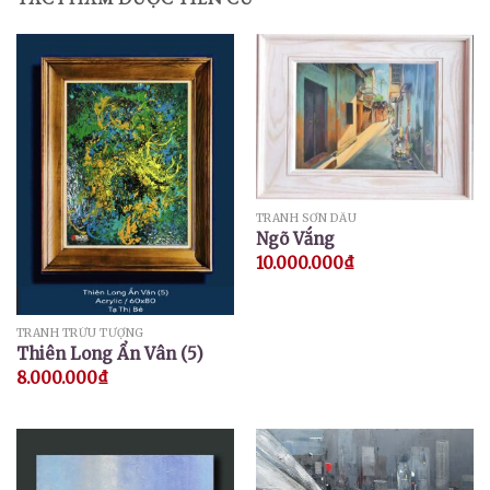
TRANH SƠN DẦU
Ngõ Vắng
10.000.000
₫
TRANH TRỪU TƯỢNG
Thiên Long Ẩn Vân (5)
8.000.000
₫