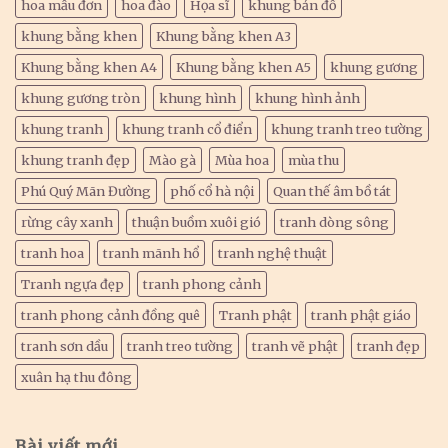
hoa mẫu đơn
hoa đào
Họa sĩ
khung bản đồ
khung bằng khen
Khung bằng khen A3
Khung bằng khen A4
Khung bằng khen A5
khung gương
khung gương tròn
khung hình
khung hình ảnh
khung tranh
khung tranh cổ điển
khung tranh treo tường
khung tranh đẹp
Mào gà
Mùa hoa
mùa thu
Phú Quý Mãn Đường
phố cổ hà nội
Quan thế âm bồ tát
rừng cây xanh
thuận buồm xuôi gió
tranh dòng sông
tranh hoa
tranh mãnh hổ
tranh nghệ thuật
Tranh ngựa đẹp
tranh phong cảnh
tranh phong cảnh đồng quê
Tranh phật
tranh phật giáo
tranh sơn dầu
tranh treo tường
tranh vẽ phật
tranh đẹp
xuân hạ thu đông
Bài viết mới