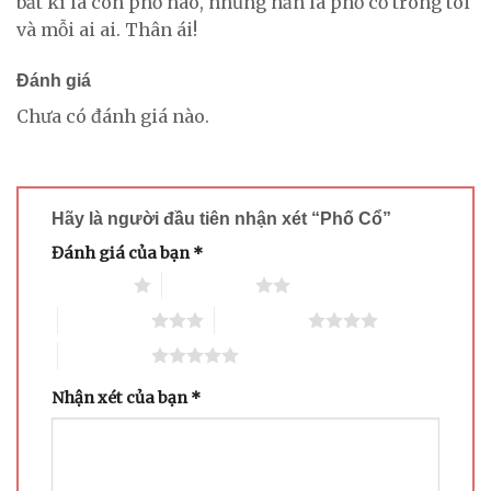
bất kì là con phố nào, nhưng hẳn là phố cổ trong tôi
và mỗi ai ai. Thân ái!
Đánh giá
Chưa có đánh giá nào.
Hãy là người đầu tiên nhận xét “Phố Cổ”
Đánh giá của bạn
*
1 trên 5 sao
2 trên 5 sao
3 trên 5 sao
4 trên 5 sao
5 trên 5 sao
Nhận xét của bạn
*