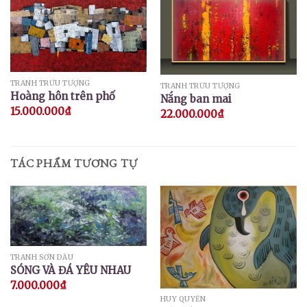
TRANH TRỪU TƯỢNG
TRANH TRỪU TƯỢNG
Hoàng hôn trên phố
Nắng ban mai
15.000.000
₫
22.000.000
₫
TÁC PHẨM TƯƠNG TỰ
TRANH SƠN DẦU
SÓNG VÀ ĐÁ YÊU NHAU
7.000.000
₫
HUY QUYỂN