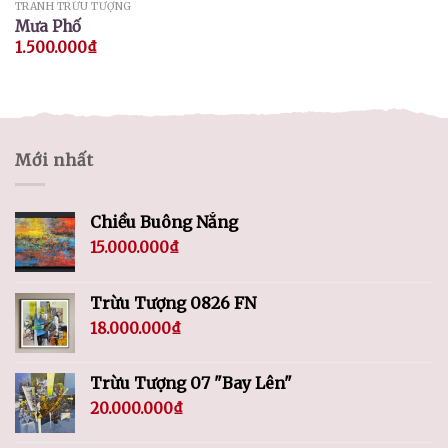
TRANH TRỪU TƯỢNG
Mưa Phố
1.500.000
₫
Mới nhất
Chiều Buông Nắng
15.000.000
₫
Trừu Tượng 0826 FN
18.000.000
₫
Trừu Tượng 07 "Bay Lên"
20.000.000
₫