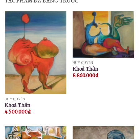
TÁC PHẨM ĐÃ ĐĂNG TRƯỚC
HUY QUYỂN
Khoả Thân
8.860.000
₫
HUY QUYỂN
Khoả Thân
4.500.000
₫