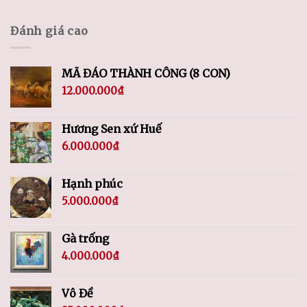
Đánh giá cao
MÃ ĐÁO THÀNH CÔNG (8 CON)
12.000.000
₫
Hương Sen xứ Huế
6.000.000
₫
Hạnh phúc
5.000.000
₫
Gà trống
4.000.000
₫
Vô Đề