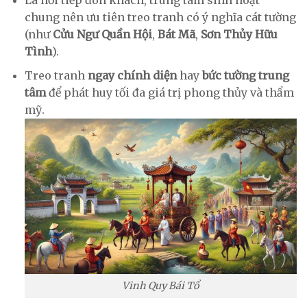
Là nơi tiếp đón khách, trung tâm sinh hoạt
chung nên ưu tiên treo tranh có ý nghĩa cát tường
(như
Cửu Ngư Quần Hội
,
Bát Mã
,
Sơn Thủy Hữu
Tình
).
Treo tranh
ngay chính diện
hay
bức tường trung
tâm
để phát huy tối đa giá trị phong thủy và thẩm
mỹ.
Vinh Quy Bái Tổ