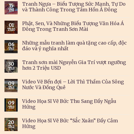
Tranh Ngựa – Biểu Tượng Sức Mạnh, Tự Do
15
và Thành Công Trong Tâm Hồn Á Đông
Th1
Phật, Sen, Và Những Biểu Tượng Văn Hóa Á
01
Đông Trong Tranh Sơn Mài
Th10
Những mẫu tranh làm quà tặng cao cấp, độc
06
đáo và ý nghĩa nhất
Th7
Tranh sơn mài Nguyễn Gia Trí vượt ngưỡng
30
hơn 2 Triệu USD
Th3
Video Vẽ Bến đợi – Lời Thì Thầm Của Sông
09
Nước Và Đồng Quê
Th3
Video Họa Sĩ Vẽ Bức Thu Sang Đầy Ngẫu
09
Hứng
Th3
Video Họa Sĩ Vẽ Bức “Sắc Xuân” Đầy Cảm
20
Hứng
Th2