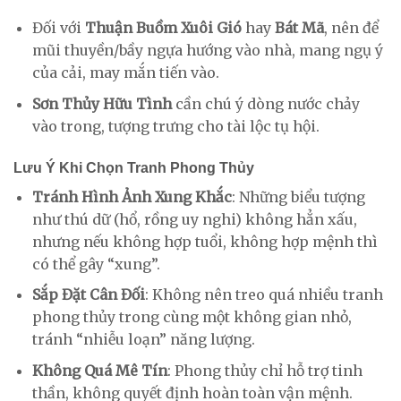
Đối với
Thuận Buồm Xuôi Gió
hay
Bát Mã
, nên để
mũi thuyền/bầy ngựa hướng vào nhà, mang ngụ ý
của cải, may mắn tiến vào.
Sơn Thủy Hữu Tình
cần chú ý dòng nước chảy
vào trong, tượng trưng cho tài lộc tụ hội.
Lưu Ý Khi Chọn Tranh Phong Thủy
Tránh Hình Ảnh Xung Khắc
: Những biểu tượng
như thú dữ (hổ, rồng uy nghi) không hẳn xấu,
nhưng nếu không hợp tuổi, không hợp mệnh thì
có thể gây “xung”.
Sắp Đặt Cân Đối
: Không nên treo quá nhiều tranh
phong thủy trong cùng một không gian nhỏ,
tránh “nhiễu loạn” năng lượng.
Không Quá Mê Tín
: Phong thủy chỉ hỗ trợ tinh
thần, không quyết định hoàn toàn vận mệnh.