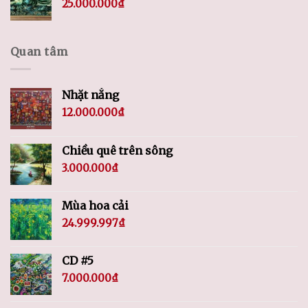
25.000.000
₫
Quan tâm
Nhặt nắng
12.000.000
₫
Chiều quê trên sông
3.000.000
₫
Mùa hoa cải
24.999.997
₫
CD #5
7.000.000
₫