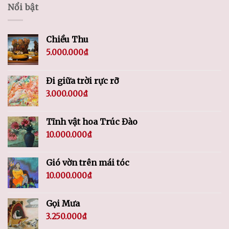
Nổi bật
Chiều Thu
5.000.000
₫
Đi giữa trời rực rỡ
3.000.000
₫
Tĩnh vật hoa Trúc Đào
10.000.000
₫
Gió vờn trên mái tóc
10.000.000
₫
Gọi Mưa
3.250.000
₫