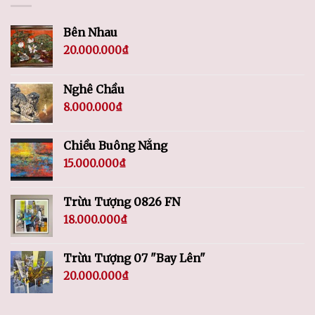
Bên Nhau
20.000.000
₫
Nghê Chầu
8.000.000
₫
Chiều Buông Nắng
15.000.000
₫
Trừu Tượng 0826 FN
18.000.000
₫
Trừu Tượng 07 "Bay Lên"
20.000.000
₫