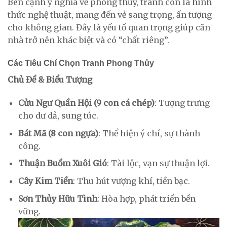
Bên cạnh ý nghĩa về phong thủy, tranh còn là hình
thức nghệ thuật, mang đến vẻ sang trọng, ấn tượng
cho không gian. Đây là yếu tố quan trọng giúp căn
nhà trở nên khác biệt và có “chất riêng”.
Các Tiêu Chí Chọn Tranh Phong Thủy
Chủ Đề & Biểu Tượng
Cửu Ngư Quần Hội (9 con cá chép)
: Tượng trưng
cho dư dả, sung túc.
Bát Mã (8 con ngựa)
: Thể hiện ý chí, sự thành
công.
Thuận Buồm Xuôi Gió
: Tài lộc, vạn sự thuận lợi.
Cây Kim Tiền
: Thu hút vượng khí, tiền bạc.
Sơn Thủy Hữu Tình
: Hòa hợp, phát triển bền
vững.