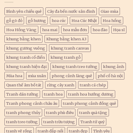
Bình yên chiều quê
Cây đa bến nước sân đình
Giao mùa
gỗ gõ đỏ
gỗ hương
hoa cúc
Hoa Cúc Nhật
Hoa hồng
Hoa Hồng Vàng
hoa mai
hoa mẫu đơn
hoa đào
Họa sĩ
khung bằng khen
Khung bằng khen A3
khung gương vuông
khung tranh canvas
khung tranh cổ điển
khung tranh gỗ
khung tranh hiện đại
khung tranh treo tường
khung ảnh
Mùa hoa
mùa xuân
phong cảnh làng quê
phố cổ hà nội
Quan thế âm bồ tát
rừng cây xanh
tranh cá chép
Tranh dán tường
tranh hoa
tranh hoa hướng dương
Tranh phong cảnh châu âu
tranh phong cảnh đồng quê
tranh phong thủy
tranh phù điêu
tranh quà tặng
tranh treo tường
tranh trừu tượng
Tranh tứ quý
tranh vẽ rồng
tranh đắp nổi
tranh đẹp
Tình yêu