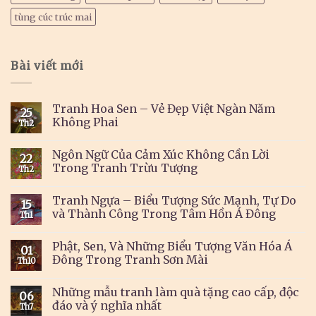
tùng cúc trúc mai
Bài viết mới
Tranh Hoa Sen – Vẻ Đẹp Việt Ngàn Năm
25
Không Phai
Th2
Ngôn Ngữ Của Cảm Xúc Không Cần Lời
22
Trong Tranh Trừu Tượng
Th2
Tranh Ngựa – Biểu Tượng Sức Mạnh, Tự Do
15
và Thành Công Trong Tâm Hồn Á Đông
Th1
Phật, Sen, Và Những Biểu Tượng Văn Hóa Á
01
Đông Trong Tranh Sơn Mài
Th10
Những mẫu tranh làm quà tặng cao cấp, độc
06
đáo và ý nghĩa nhất
Th7