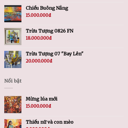
Chiều Buông Nắng
15.000.000
₫
Trừu Tượng 0826 FN
18.000.000
₫
Trừu Tượng 07 "Bay Lên"
20.000.000
₫
Nổi bật
Mừng lúa mới
15.000.000
₫
Thiếu nữ và con mèo