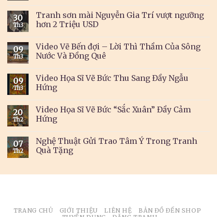
Tranh sơn mài Nguyễn Gia Trí vượt ngưỡng
30
hơn 2 Triệu USD
Th3
Video Vẽ Bến đợi – Lời Thì Thầm Của Sông
09
Nước Và Đồng Quê
Th3
Video Họa Sĩ Vẽ Bức Thu Sang Đầy Ngẫu
09
Hứng
Th3
Video Họa Sĩ Vẽ Bức “Sắc Xuân” Đầy Cảm
20
Hứng
Th2
Nghệ Thuật Gửi Trao Tâm Ý Trong Tranh
07
Quà Tặng
Th2
TRANG CHỦ
GIỚI THIỆU
LIÊN HỆ
BẢN ĐỒ ĐẾN SHOP