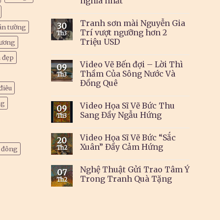
nghĩa nhất
Tranh sơn mài Nguyễn Gia
30
án tường
Trí vượt ngưỡng hơn 2
Th3
Triệu USD
dương
 đẹp
Video Vẽ Bến đợi – Lời Thì
09
Thầm Của Sông Nước Và
Th3
Đồng Quê
điêu
ng
Video Họa Sĩ Vẽ Bức Thu
09
Sang Đầy Ngẫu Hứng
Th3
Video Họa Sĩ Vẽ Bức “Sắc
20
Xuân” Đầy Cảm Hứng
Th2
u đông
Nghệ Thuật Gửi Trao Tâm Ý
07
Trong Tranh Quà Tặng
Th2