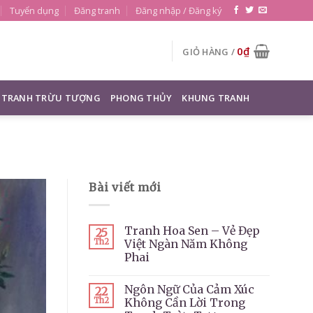
Tuyển dụng
Đăng tranh
Đăng nhập / Đăng ký
0
₫
GIỎ HÀNG /
TRANH TRỪU TƯỢNG
PHONG THỦY
KHUNG TRANH
Bài viết mới
Tranh Hoa Sen – Vẻ Đẹp
25
Th2
Việt Ngàn Năm Không
Phai
Ngôn Ngữ Của Cảm Xúc
22
Th2
Không Cần Lời Trong