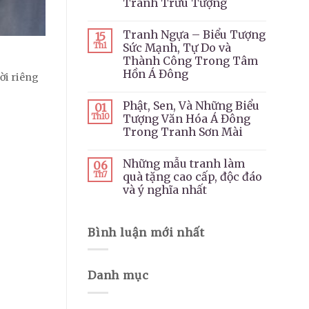
Tranh Trừu Tượng
Tranh Ngựa – Biểu Tượng
15
Th1
Sức Mạnh, Tự Do và
Thành Công Trong Tâm
Hồn Á Đông
ời riêng
Phật, Sen, Và Những Biểu
01
Th10
Tượng Văn Hóa Á Đông
Trong Tranh Sơn Mài
Những mẫu tranh làm
06
Th7
quà tặng cao cấp, độc đáo
và ý nghĩa nhất
Bình luận mới nhất
Danh mục