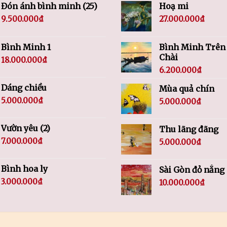
Đón ánh bình minh (25)
Hoạ mi
9.500.000
₫
27.000.000
₫
Bình Minh 1
Bình Minh Trên
Chài
18.000.000
₫
6.200.000
₫
Dáng chiều
Mùa quả chín
5.000.000
₫
5.000.000
₫
Vườn yêu (2)
Thu lãng đãng
7.000.000
₫
5.000.000
₫
Bình hoa ly
Sài Gòn đỏ nắng
3.000.000
₫
10.000.000
₫