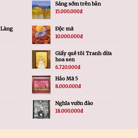
Sáng sớm trên bản
15.000.000
₫
 Làng
Độc mã
10.000.000
₫
Giấy quê tôi Tranh dừa
hoa sen
6.720.000
₫
Hảo Mã 5
8.000.000
₫
Nghĩa vườn đào
18.000.000
₫