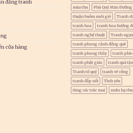
n đăng tranh
mùa thu
Phú Quý Mãn Đường
thuận buồm xuôi gió
Tranh d
tranh hoa
tranh hoa hướng 
tranh nghệ thuật
Tranh ngựa
ụng
tranh phong cảnh đồng quê
ến cửa hàng
tranh phong thủy
tranh phù 
tranh phật giáo
tranh quà tặ
Tranh tứ quý
tranh vẽ rồng
tranh đắp nổi
Tình yêu
tùng cúc trúc mai
xuân hạ th