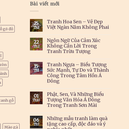
Bài viết mới
Tranh Hoa Sen – Vẻ Đẹp
25
Việt Ngàn Năm Không Phai
Th2
ỗ gõ đỏ
Ngôn Ngữ Của Cảm Xúc
22
Không Cần Lời Trong
Th2
Tranh Trừu Tượng
ĩ
Tranh Ngựa – Biểu Tượng
tròn
15
Sức Mạnh, Tự Do và Thành
Th1
hình
Công Trong Tâm Hồn Á
Đông
h
Phật, Sen, Và Những Biểu
01
Tượng Văn Hóa Á Đông
ranh gỗ
Th10
Trong Tranh Sơn Mài
Những mẫu tranh làm quà
06
tặng cao cấp, độc đáo và ý
Th7
Mào gà