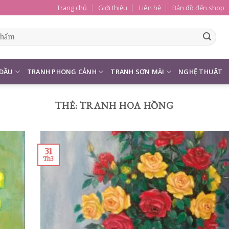
Trang chủ
Giới thiệu
Liên hệ
Bản đồ đến shop
 DẦU
TRANH PHONG CẢNH
TRANH SƠN MÀI
NGHỆ THUẬT
THẺ:
TRANH HOA HỒNG
31
Th3