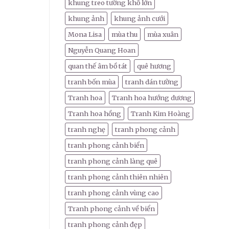
khung treo tường khổ lớn
khung ảnh
khung ảnh cưới
Mona Lisa
mùa thu
mùa xuân
Nguyễn Quang Hoan
quan thế âm bồ tát
quê hương
tranh bốn mùa
tranh dán tường
Tranh hoa
Tranh hoa hướng dương
Tranh hoa hồng
Tranh Kim Hoàng
tranh nghẹ
tranh phong cảnh
tranh phong cảnh biển
tranh phong cảnh làng quê
tranh phong cảnh thiên nhiên
tranh phong cảnh vùng cao
Tranh phong cảnh về biển
tranh phong cảnh đẹp