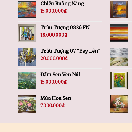
Chiều Buông Nắng
15.000.000
₫
Trừu Tượng 0826 FN
18.000.000
₫
Trừu Tượng 07 "Bay Lên"
20.000.000
₫
Đầm Sen Ven Núi
15.000.000
₫
Mùa Hoa Sen
7.000.000
₫