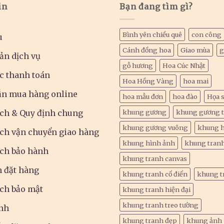
in
Bạn đang tìm gì?
Bình yên chiều quê
con công
u
Cánh đồng hoa
Giao mùa
g
ản dịch vụ
gỗ hương
Hoa Cúc Nhật
c thanh toán
Hoa Hồng Vàng
hoa mai
n mua hàng online
hoa mẫu đơn
hoa đào
Họa s
ch & Quy định chung
khung gương
khung gương 
khung gương vuông
khung 
ch vận chuyển giao hàng
khung hình ảnh
khung tran
ch bảo hành
khung tranh canvas
h đặt hàng
khung tranh cổ điển
khung t
ch bảo mật
khung tranh hiện đại
khung tranh treo tường
nh
khung tranh đẹp
khung ảnh