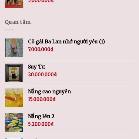
5.000.000
₫
Quan tâm
Cô gái Ba Lan nhớ người yêu (1)
7.000.000
₫
Suy Tư
20.000.000
₫
Nắng cao nguyên
15.000.000
₫
Nắng lên 2
5.200.000
₫