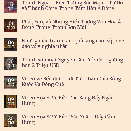
Tranh Ngựa – Biểu Tượng Sức Mạnh, Tự Do
15
và Thành Công Trong Tâm Hồn Á Đông
Th1
Phật, Sen, Và Những Biểu Tượng Văn Hóa Á
01
Đông Trong Tranh Sơn Mài
Th10
Những mẫu tranh làm quà tặng cao cấp, độc
06
đáo và ý nghĩa nhất
Th7
Tranh sơn mài Nguyễn Gia Trí vượt ngưỡng
30
hơn 2 Triệu USD
Th3
Video Vẽ Bến đợi – Lời Thì Thầm Của Sông
09
Nước Và Đồng Quê
Th3
Video Họa Sĩ Vẽ Bức Thu Sang Đầy Ngẫu
09
Hứng
Th3
Video Họa Sĩ Vẽ Bức “Sắc Xuân” Đầy Cảm
20
Hứng
Th2