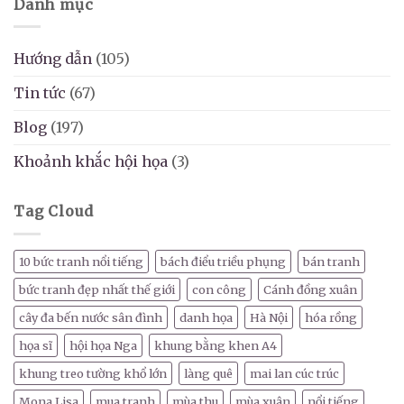
Danh mục
Hướng dẫn
(105)
Tin tức
(67)
Blog
(197)
Khoảnh khắc hội họa
(3)
Tag Cloud
10 bức tranh nổi tiếng
bách điểu triều phụng
bán tranh
bức tranh đẹp nhất thế giới
con công
Cánh đồng xuân
cây đa bến nước sân đình
danh họa
Hà Nội
hóa rồng
họa sĩ
hội họa Nga
khung bằng khen A4
khung treo tường khổ lớn
làng quê
mai lan cúc trúc
Mona Lisa
mua tranh
mùa thu
mùa xuân
nổi tiếng