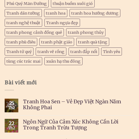
Phú Quý Mãn Đường
thuận buồm xuôi gió
Tranh dán tường
tranh hoa
tranh hoa hướng dương
tranh nghệ thuật
Tranh ngựa đẹp
tranh phong cảnh đồng quê
tranh phong thủy
tranh phù điêu
tranh phật giáo
tranh quà tặng
Tranh tứ quý
tranh vẽ rồng
tranh đắp nổi
Tình yêu
tùng cúc trúc mai
xuân hạ thu đông
Bài viết mới
Tranh Hoa Sen – Vẻ Đẹp Việt Ngàn Năm
25
Không Phai
Th2
Ngôn Ngữ Của Cảm Xúc Không Cần Lời
22
Trong Tranh Trừu Tượng
Th2