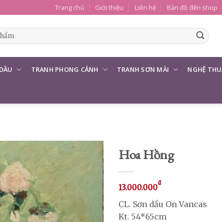
Trang chủ
Giới thiệu
Liên hệ
Bản đồ đến shop
 DẦU
TRANH PHONG CẢNH
TRANH SƠN MÀI
NGHỆ THU
Hoa Hồng
₫
13.000.000
CL. Sơn dầu On Vancas
Kt. 54*65cm