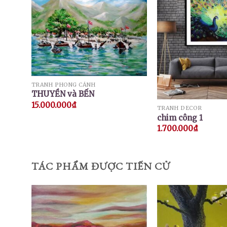
TRANH PHONG CẢNH
THUYỀN và BẾN
15.000.000
₫
TRANH DECOR
chim công 1
1.700.000
₫
TÁC PHẨM ĐƯỢC TIẾN CỬ