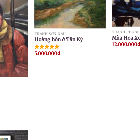
TRANH PHONG
TRANH SƠN DẦU
Mùa Hoa X
Hoàng hôn ở Tân Kỳ
12.000.000
5.000.000
₫
Được xếp
hạng
5.00
5 sao