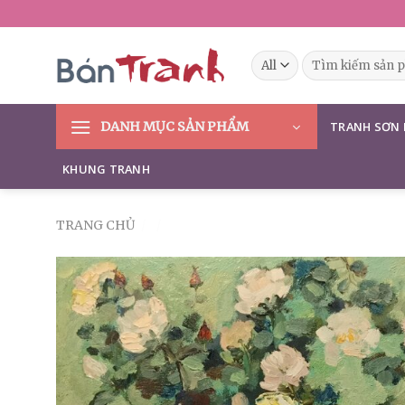
Skip
to
content
Tìm
kiếm:
DANH MỤC SẢN PHẨM
TRANH SƠN
KHUNG TRANH
TRANG CHỦ
/
/