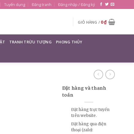
Tuyển dụng
Đăng tranh
Đăng nhập / Đăng ký
0
₫
GIỎ HÀNG /
ẬT
TRANH TRỪU TƯỢNG
PHONG THỦY
Đặt hàng và thanh
toán
Đặt hàng trực tuyến
trên website.
Đặt hàng qua điện
thoại (zalo):