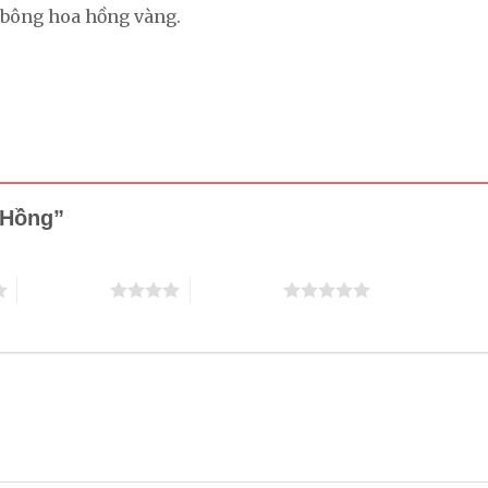
 bông hoa hồng vàng.
a Hồng”
4 trên 5 sao
5 trên 5 sao