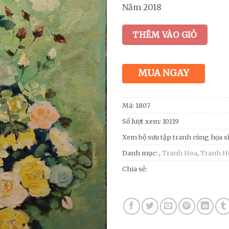
Năm 2018
THÊM VÀO GIỎ
MUA NGAY
Mã:
1807
Số lượt xem: 10119
Xem bộ sưu tập tranh cùng họa s
Danh mục:
,
Tranh Hoa
,
Tranh H
Chia sẻ: