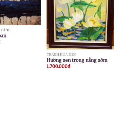
 CẢNH
oan
₫
TRANH HOA SEN
Hương sen trong nắng sớm
1.700.000
₫