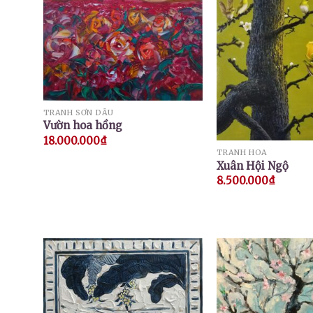
TRANH SƠN DẦU
Vườn hoa hồng
18.000.000
₫
TRANH HOA
Xuân Hội Ngộ
8.500.000
₫