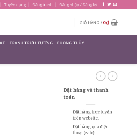
Tuyển dụng
Đăng tranh
Đăng nhập / Đăng ký
0
₫
GIỎ HÀNG /
ẬT
TRANH TRỪU TƯỢNG
PHONG THỦY
Đặt hàng và thanh
toán
Đặt hàng trực tuyến
trên website.
Đặt hàng qua điện
thoại (zalo):