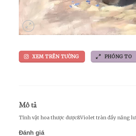
XEM TRÊN TƯỜNG
PHÓNG TO
Mô tả
Tĩnh vật hoa thược dược&Violet tràn đầy năng l
Đánh giá