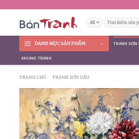
Skip
to
content
Tìm
kiếm:
DANH MỤC SẢN PHẨM
TRANH SƠN
KHUNG TRANH
TRANG CHỦ
/
TRANH SƠN DẦU