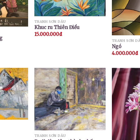
TRANH SƠN DẦU
Khuc ru Thiên Điểu
15.000.000
₫
g
TRANH SƠN D
Ngó
4.000.000
₫
TRANH SƠN DẦU