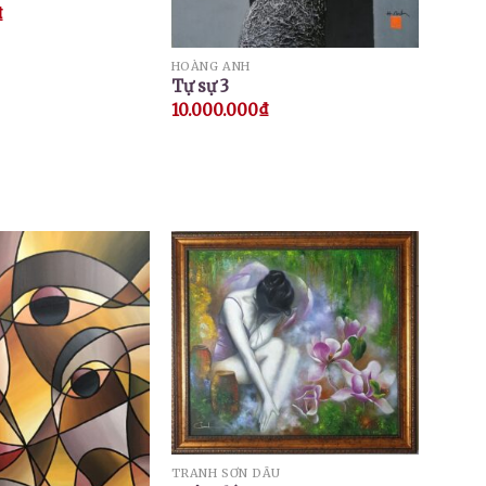
₫
HOÀNG ANH
Tự sự 3
10.000.000
₫
TRANH SƠN DẦU