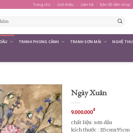
Trang chủ
Giới thiệu
Liên hệ
Bản đồ đến shop
 DẦU
TRANH PHONG CẢNH
TRANH SƠN MÀI
NGHỆ THU
Ngày Xuân
₫
9.000.000
chất liệu: sơn dầu
kích thước : 115cmx95cm