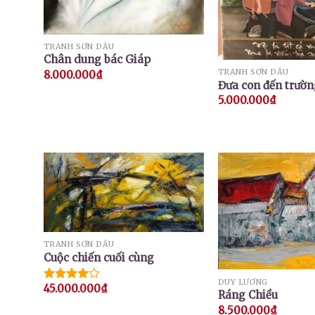
TRANH SƠN DẦU
Chân dung bác Giáp
TRANH SƠN DẦU
8.000.000
₫
Đưa con đến trườn
5.000.000
₫
TRANH SƠN DẦU
Cuộc chiến cuối cùng
DUY LƯƠNG
45.000.000
₫
Được
Ráng Chiều
xếp hạng
8.500.000
₫
4.00
5