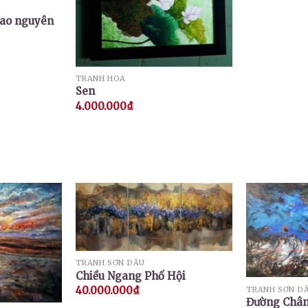
cao nguyên
TRANH HOA
Sen
4.000.000
₫
TRANH SƠN DẦU
Chiều Ngang Phố Hội
40.000.000
₫
TRANH SƠN D
Đường Chân