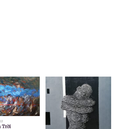
ẦU
 Trời