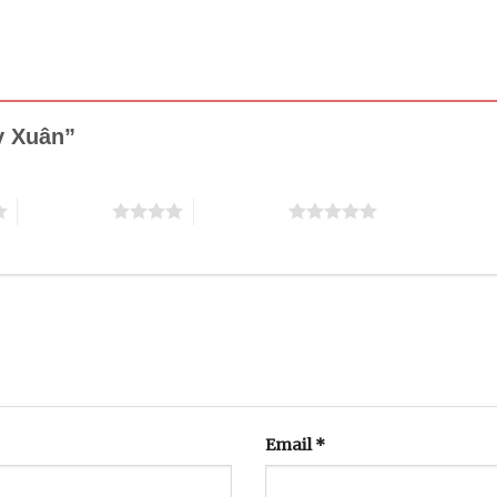
ày Xuân”
4 trên 5 sao
5 trên 5 sao
Email
*