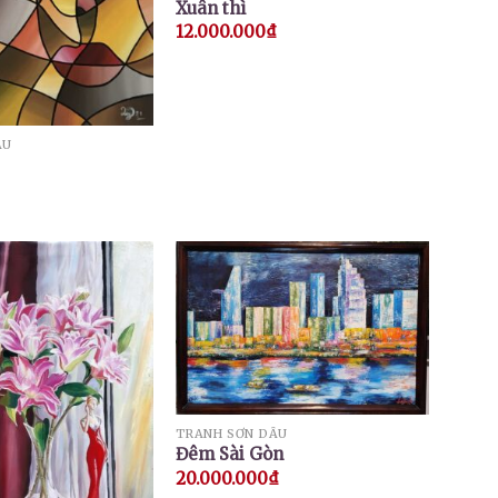
Xuân thì
12.000.000
₫
ẦU
TRANH SƠN DẦU
Đêm Sài Gòn
20.000.000
₫