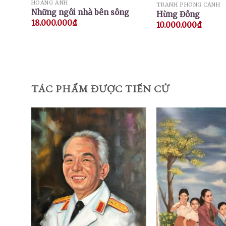
HOÀNG ANH
TRANH PHONG CẢNH
Những ngôi nhà bên sông
Hừng Đông
18.000.000
₫
10.000.000
₫
TÁC PHẨM ĐƯỢC TIẾN CỬ