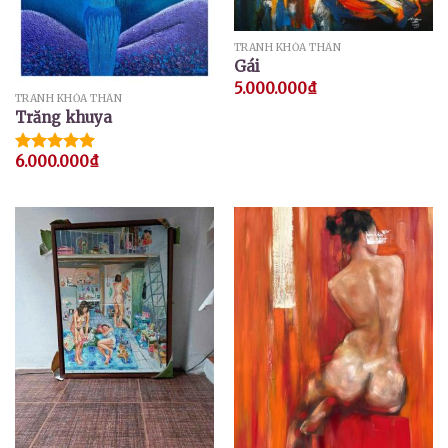
TRANH KHỎA THÂN
Gái
5.000.000
₫
TRANH KHỎA THÂN
Trăng khuya
6.000.000
₫
Được xếp
hạng
5.00
5 sao