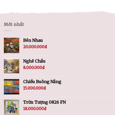
Mới nhất
Bên Nhau
20.000.000
₫
Nghê Chầu
8.000.000
₫
Chiều Buông Nắng
15.000.000
₫
Trừu Tượng 0826 FN
18.000.000
₫