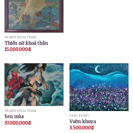
TRANH KHỎA THÂN
Thiếu nữ khoả thân
15.000.000
₫
TRANH KHỎA THÂN
Sen mùa
VĂN CHUNG
Vườn khuya
37.000.000
₫
3.500.000
₫