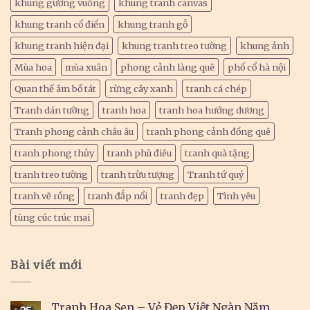
khung gương vuông
khung tranh canvas
khung tranh cổ điển
khung tranh gỗ
khung tranh hiện đại
khung tranh treo tường
khung ảnh
Mùa hoa
mùa xuân
phong cảnh làng quê
phố cổ hà nội
Quan thế âm bồ tát
rừng cây xanh
tranh cá chép
Tranh dán tường
tranh hoa
tranh hoa hướng dương
Tranh phong cảnh châu âu
tranh phong cảnh đồng quê
tranh phong thủy
tranh phù điêu
tranh quà tặng
tranh treo tường
tranh trừu tượng
Tranh tứ quý
tranh vẽ rồng
tranh đắp nổi
tranh đẹp
Tình yêu
tùng cúc trúc mai
Bài viết mới
Tranh Hoa Sen – Vẻ Đẹp Việt Ngàn Năm