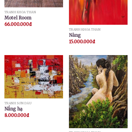
TRANH KHỎA THÂN
Motel Room
66.000.000
₫
TRANH KHỎA THÂN
Nàng
15.000.000
₫
TRANH SƠN DẦU
Nắng hạ
8.000.000
₫