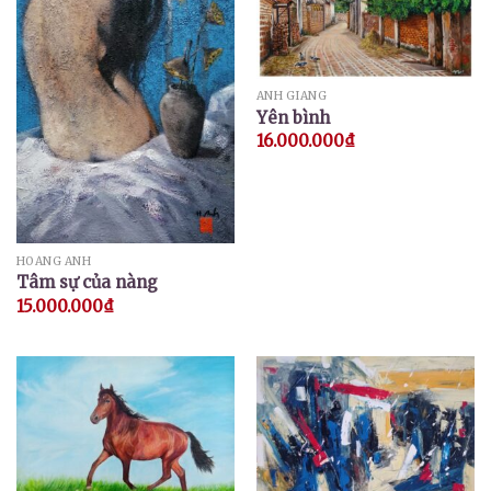
ANH GIANG
Yên bình
16.000.000
₫
HOÀNG ANH
Tâm sự của nàng
15.000.000
₫