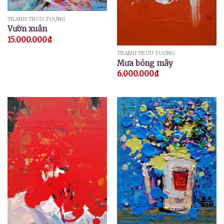
TRANH TRỪU TƯỢNG
Vườn xuân
15.000.000
₫
TRANH TRỪU TƯỢNG
Mưa bóng mây
6.000.000
₫