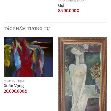
TRANH KHỎA THÂN
Gợi
8.500.000
₫
TÁC PHẨM TƯƠNG TỰ
NGUYỄN THỊNH
Xuân Vọng
20.000.000
₫