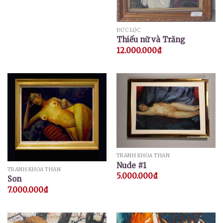
ĐỨC LỘC
Thiếu nữ và Trăng
12.000.000
₫
TRANH KHỎA THÂN
Nude #1
TRANH KHỎA THÂN
5.000.000
₫
Son
7.000.000
₫