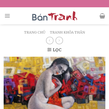
Skip
to
content
TRANG CHỦ
/
TRANH KHỎA THÂN
LỌC