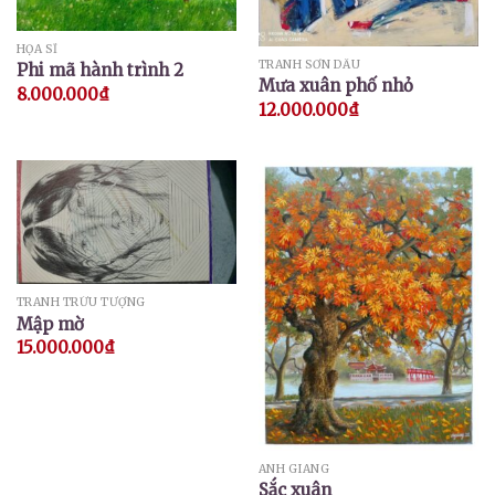
HỌA SĨ
TRANH SƠN DẦU
Phi mã hành trình 2
Mưa xuân phố nhỏ
8.000.000
₫
12.000.000
₫
TRANH TRỪU TƯỢNG
Mập mờ
15.000.000
₫
ANH GIANG
Sắc xuân