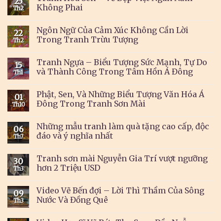
25
Không Phai
Th2
Ngôn Ngữ Của Cảm Xúc Không Cần Lời
22
Trong Tranh Trừu Tượng
Th2
Tranh Ngựa – Biểu Tượng Sức Mạnh, Tự Do
15
và Thành Công Trong Tâm Hồn Á Đông
Th1
Phật, Sen, Và Những Biểu Tượng Văn Hóa Á
01
Đông Trong Tranh Sơn Mài
Th10
Những mẫu tranh làm quà tặng cao cấp, độc
06
đáo và ý nghĩa nhất
Th7
Tranh sơn mài Nguyễn Gia Trí vượt ngưỡng
30
hơn 2 Triệu USD
Th3
Video Vẽ Bến đợi – Lời Thì Thầm Của Sông
09
Nước Và Đồng Quê
Th3