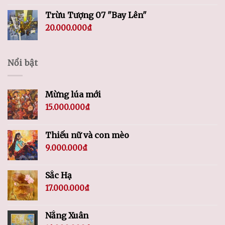
Trừu Tượng 07 "Bay Lên"
20.000.000
₫
Nổi bật
Mừng lúa mới
15.000.000
₫
Thiếu nữ và con mèo
9.000.000
₫
Sắc Hạ
17.000.000
₫
Nắng Xuân