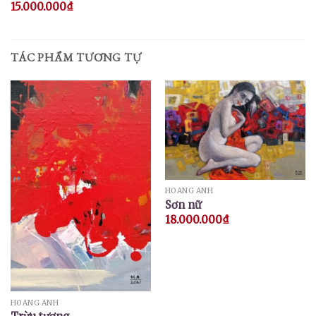
15.000.000
₫
hạng
5.00
5 sao
TÁC PHẨM TƯƠNG TỰ
HOÀNG ANH
Sơn nữ
18.000.000
₫
HOÀNG ANH