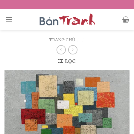
Skip
to
content
TRANG CHỦ
/
/
LỌC