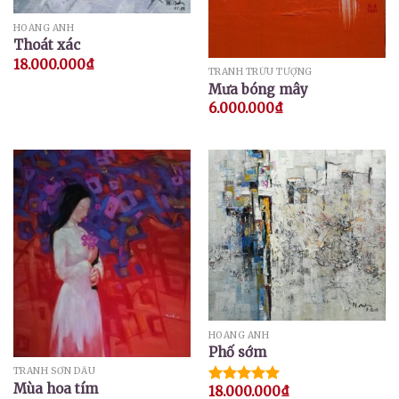
HOÀNG ANH
Thoát xác
18.000.000
₫
TRANH TRỪU TƯỢNG
Mưa bóng mây
6.000.000
₫
HOÀNG ANH
Phố sớm
TRANH SƠN DẦU
Mùa hoa tím
18.000.000
₫
Được xếp