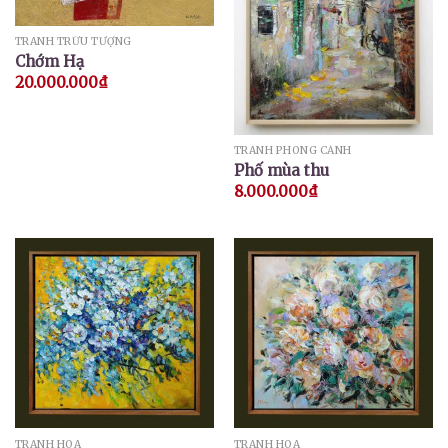
TRANH TRỪU TƯỢNG
Chớm Hạ
20.000.000
₫
TRANH PHONG CẢNH
Phố mùa thu
8.000.000
₫
TRANH HOA
TRANH HOA