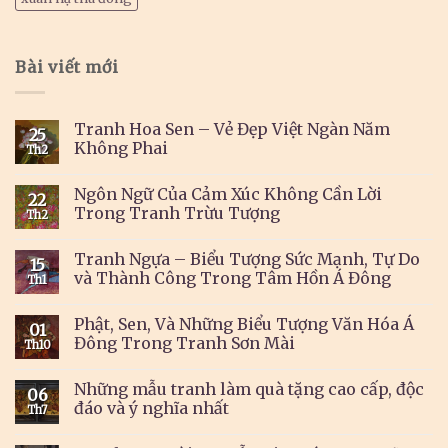
Bài viết mới
Tranh Hoa Sen – Vẻ Đẹp Việt Ngàn Năm
25
Không Phai
Th2
Ngôn Ngữ Của Cảm Xúc Không Cần Lời
22
Trong Tranh Trừu Tượng
Th2
Tranh Ngựa – Biểu Tượng Sức Mạnh, Tự Do
15
và Thành Công Trong Tâm Hồn Á Đông
Th1
Phật, Sen, Và Những Biểu Tượng Văn Hóa Á
01
Đông Trong Tranh Sơn Mài
Th10
Những mẫu tranh làm quà tặng cao cấp, độc
06
đáo và ý nghĩa nhất
Th7