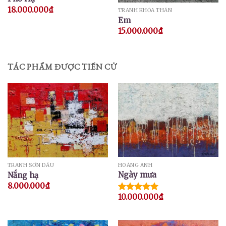
18.000.000
₫
TRANH KHỎA THÂN
Em
15.000.000
₫
TÁC PHẨM ĐƯỢC TIẾN CỬ
HOÀNG ANH
TRANH SƠN DẦU
Ngày mưa
Nắng hạ
8.000.000
₫
10.000.000
₫
Được xếp
hạng
5.00
5 sao