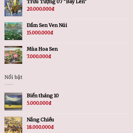
Trừu Tượng 07 "Bay Lên"
20.000.000
₫
Đầm Sen Ven Núi
15.000.000
₫
Mùa Hoa Sen
7.000.000
₫
Nổi bật
Biển tháng 10
5.000.000
₫
Nắng Chiều
18.000.000
₫