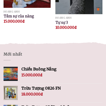
HOÀNG ANH
Tâm sự của nàng
HOÀNG ANH
15.000.000
₫
Tự sự 3
10.000.000
₫
Mới nhất
Chiều Buông Nắng
15.000.000
₫
Trừu Tượng 0826 FN
18.000.000
₫