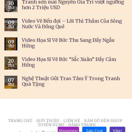
Tranh sơn mài Nguyễn Gia Trí vượt ngưỡng
30
hơn 2 Triệu USD
Th3
Video Vẽ Bến đợi – Lời Thì Thầm Của Sông
09
Nước Và Đồng Quê
Th3
Video Họa Sĩ Vẽ Bức Thu Sang Đầy Ngẫu
09
Hứng
Th3
Video Họa Sĩ Vẽ Bức “Sắc Xuân” Đầy Cảm
20
Hứng
Th2
Nghệ Thuật Gửi Trao Tâm Ý Trong Tranh
07
Quà Tặng
Th2
TRANG CHỦ
GIỚI THIỆU
LIÊN HỆ
BẢN ĐỒ ĐẾN SHOP
TUYỂN DỤNG
ĐĂNG TRANH
Messenger
Zalo Chat
Viber