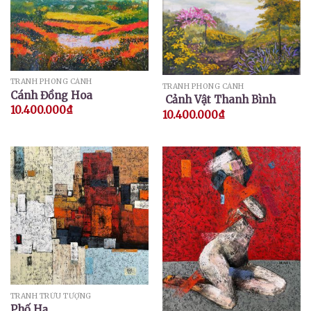
TRANH PHONG CẢNH
TRANH PHONG CẢNH
Cánh Đồng Hoa
Cảnh Vật Thanh Bình
10.400.000
₫
10.400.000
₫
TRANH TRỪU TƯỢNG
Phố Hạ