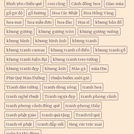
Bình yên chiều quê
con công
Cánh đồng hoa
Giao mùa
gỗ gõ đỏ
gỗ hương
Hoa Cúc Nhật
Hoa Hồng Vàng
hoa mai
hoa mẫu đơn
hoa đào
Họa sĩ
khung bản đồ
khung gương
khung gương tròn
khung gương vuông
khung hình
khung hình ảnh
khung tranh
khung tranh canvas
khung tranh cổ điển
khung tranh gỗ
khung tranh hiện đại
khung tranh treo tường
khung tranh đẹp
khung ảnh
Mào gà
mùa thu
Phú Quý Mãn Đường
thuận buồm xuôi gió
Tranh dán tường
tranh dòng sông
tranh hoa
tranh nghệ thuật
Tranh ngựa đẹp
tranh phong cảnh
tranh phong cảnh đồng quê
tranh phong thủy
tranh phật giáo
tranh quà tặng
Tranh tứ quý
tranh vẽ phật
tranh đắp nổi
tùng cúc trúc mai
xuân hạ thu đông