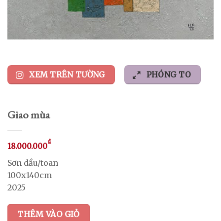
XEM TRÊN TƯỜNG
PHÓNG TO
Giao mùa
₫
18.000.000
Sơn dầu/toan
100x140cm
2025
THÊM VÀO GIỎ