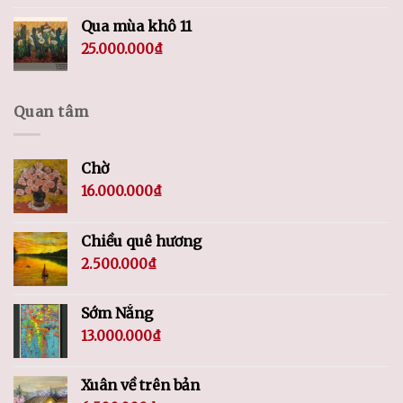
Qua mùa khô 11
25.000.000
₫
Quan tâm
Chờ
16.000.000
₫
Chiều quê hương
2.500.000
₫
Sớm Nắng
13.000.000
₫
Xuân về trên bản