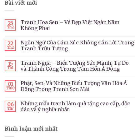
Bài viết mới
Tranh Hoa Sen – Vẻ Đẹp Việt Ngàn Năm
25
Th2
Không Phai
Ngôn Ngữ Của Cảm Xúc Không Cần Lời Trong
22
Th2
Tranh Trừu Tượng
Tranh Ngựa – Biểu Tượng Sức Mạnh, Tự Do
15
Th1
và Thành Công Trong Tâm Hồn Á Đông
Phật, Sen, Và Những Biểu Tượng Văn Hóa Á
01
Th10
Đông Trong Tranh Sơn Mài
Những mẫu tranh làm quà tặng cao cấp, độc
06
Th7
đáo và ý nghĩa nhất
Bình luận mới nhất