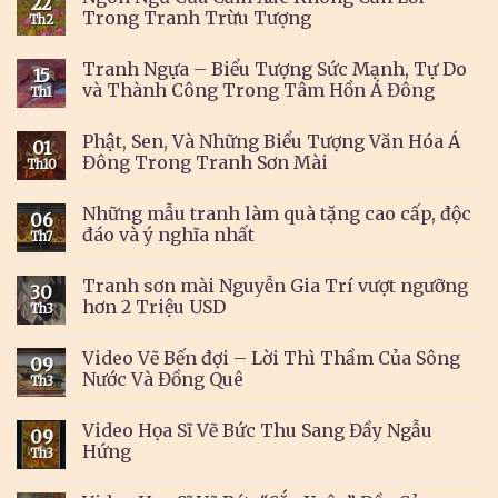
22
Trong Tranh Trừu Tượng
Th2
Tranh Ngựa – Biểu Tượng Sức Mạnh, Tự Do
15
và Thành Công Trong Tâm Hồn Á Đông
Th1
Phật, Sen, Và Những Biểu Tượng Văn Hóa Á
01
Đông Trong Tranh Sơn Mài
Th10
Những mẫu tranh làm quà tặng cao cấp, độc
06
đáo và ý nghĩa nhất
Th7
Tranh sơn mài Nguyễn Gia Trí vượt ngưỡng
30
hơn 2 Triệu USD
Th3
Video Vẽ Bến đợi – Lời Thì Thầm Của Sông
09
Nước Và Đồng Quê
Th3
Video Họa Sĩ Vẽ Bức Thu Sang Đầy Ngẫu
09
Hứng
Th3