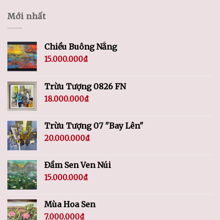
Mới nhất
Chiều Buông Nắng
15.000.000
₫
Trừu Tượng 0826 FN
18.000.000
₫
Trừu Tượng 07 "Bay Lên"
20.000.000
₫
Đầm Sen Ven Núi
15.000.000
₫
Mùa Hoa Sen
7.000.000
₫