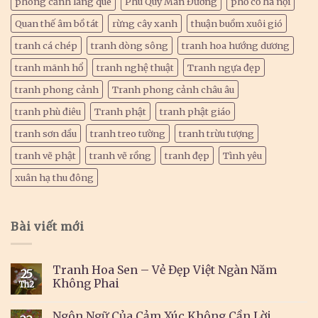
phong cảnh làng quê
Phú Quý Mãn Đường
phố cổ hà nội
Quan thế âm bồ tát
rừng cây xanh
thuận buồm xuôi gió
tranh cá chép
tranh dòng sông
tranh hoa hướng dương
tranh mãnh hổ
tranh nghệ thuật
Tranh ngựa đẹp
tranh phong cảnh
Tranh phong cảnh châu âu
tranh phù điêu
Tranh phật
tranh phật giáo
tranh sơn dầu
tranh treo tường
tranh trừu tượng
tranh vẽ phật
tranh vẽ rồng
tranh đẹp
Tình yêu
xuân hạ thu đông
Bài viết mới
Tranh Hoa Sen – Vẻ Đẹp Việt Ngàn Năm
25
Không Phai
Th2
Ngôn Ngữ Của Cảm Xúc Không Cần Lời