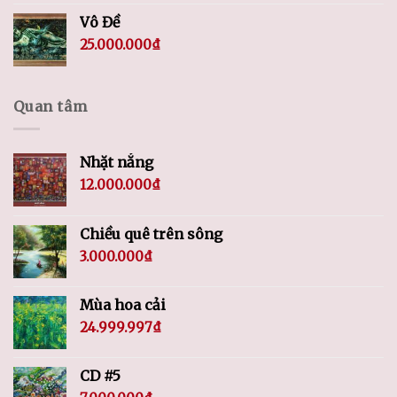
Vô Đề
25.000.000
₫
Quan tâm
Nhặt nắng
12.000.000
₫
Chiều quê trên sông
3.000.000
₫
Mùa hoa cải
24.999.997
₫
CD #5