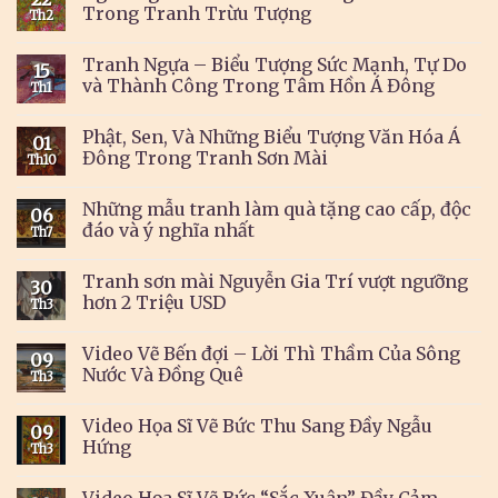
Trong Tranh Trừu Tượng
Th2
Tranh Ngựa – Biểu Tượng Sức Mạnh, Tự Do
15
và Thành Công Trong Tâm Hồn Á Đông
Th1
Phật, Sen, Và Những Biểu Tượng Văn Hóa Á
01
Đông Trong Tranh Sơn Mài
Th10
Những mẫu tranh làm quà tặng cao cấp, độc
06
đáo và ý nghĩa nhất
Th7
Tranh sơn mài Nguyễn Gia Trí vượt ngưỡng
30
hơn 2 Triệu USD
Th3
Video Vẽ Bến đợi – Lời Thì Thầm Của Sông
09
Nước Và Đồng Quê
Th3
Video Họa Sĩ Vẽ Bức Thu Sang Đầy Ngẫu
09
Hứng
Th3
Video Họa Sĩ Vẽ Bức “Sắc Xuân” Đầy Cảm