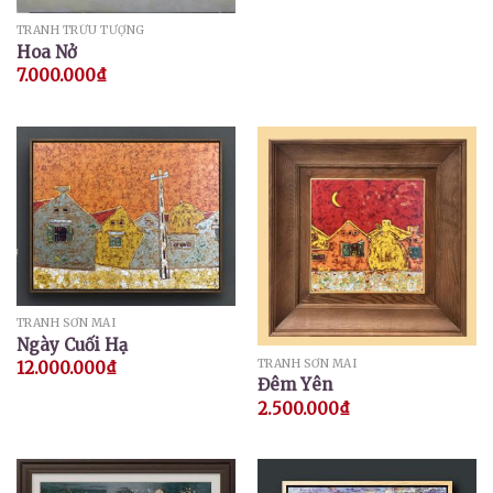
TRANH TRỪU TƯỢNG
Hoa Nở
7.000.000
₫
TRANH SƠN MÀI
Ngày Cuối Hạ
TRANH SƠN MÀI
12.000.000
₫
Đêm Yên
2.500.000
₫