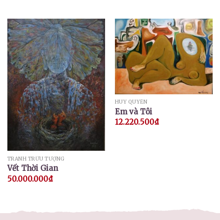
HUY QUYỂN
Em và Tôi
12.220.500
₫
TRANH TRỪU TƯỢNG
Vết Thời Gian
50.000.000
₫