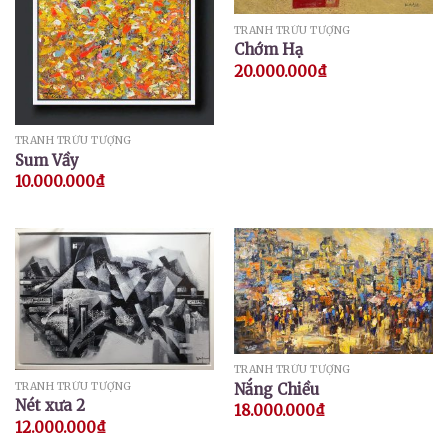
TRANH TRỪU TƯỢNG
Chớm Hạ
20.000.000
₫
TRANH TRỪU TƯỢNG
Sum Vầy
10.000.000
₫
TRANH TRỪU TƯỢNG
Nắng Chiều
TRANH TRỪU TƯỢNG
Nét xưa 2
18.000.000
₫
12.000.000
₫