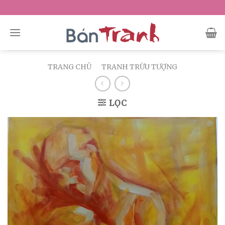
Skip
to
content
TRANG CHỦ
/
TRANH TRỪU TƯỢNG
LỌC