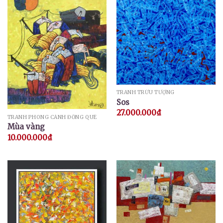
TRANH TRỪU TƯỢNG
Sos
27.000.000
₫
TRANH PHONG CẢNH ĐỒNG QUÊ
Mùa vàng
10.000.000
₫