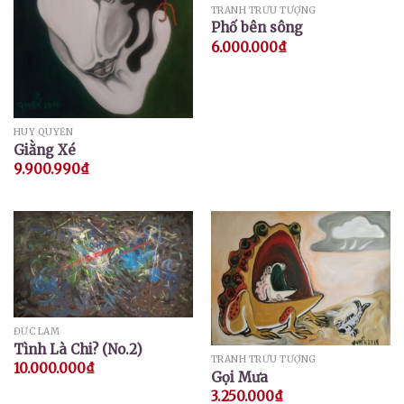
TRANH TRỪU TƯỢNG
Phố bên sông
6.000.000
₫
HUY QUYỂN
Giằng Xé
9.900.990
₫
ĐỨC LÂM
Tình Là Chi? (No.2)
TRANH TRỪU TƯỢNG
10.000.000
₫
Gọi Mưa
3.250.000
₫