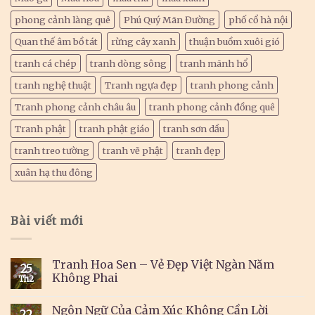
phong cảnh làng quê
Phú Quý Mãn Đường
phố cổ hà nội
Quan thế âm bồ tát
rừng cây xanh
thuận buồm xuôi gió
tranh cá chép
tranh dòng sông
tranh mãnh hổ
tranh nghệ thuật
Tranh ngựa đẹp
tranh phong cảnh
Tranh phong cảnh châu âu
tranh phong cảnh đồng quê
Tranh phật
tranh phật giáo
tranh sơn dầu
tranh treo tường
tranh vẽ phật
tranh đẹp
xuân hạ thu đông
Bài viết mới
Tranh Hoa Sen – Vẻ Đẹp Việt Ngàn Năm
25
Không Phai
Th2
Ngôn Ngữ Của Cảm Xúc Không Cần Lời
22