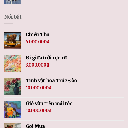
Nổi bật
Chiều Thu
5.000.000
₫
Đi giữa trời rực rỡ
3.000.000
₫
Tĩnh vật hoa Trúc Đào
10.000.000
₫
Gió vờn trên mái tóc
10.000.000
₫
Gọi Mưa