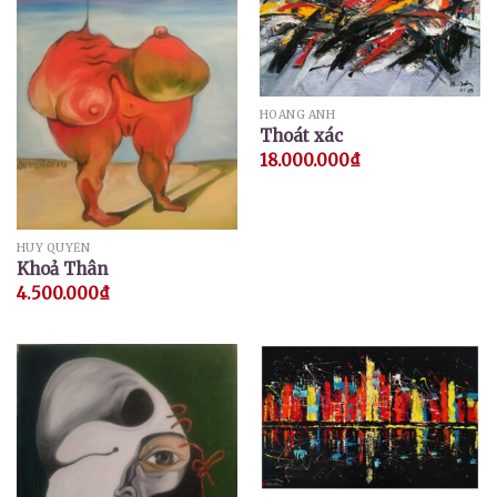
HOÀNG ANH
Thoát xác
18.000.000
₫
HUY QUYỂN
Khoả Thân
4.500.000
₫