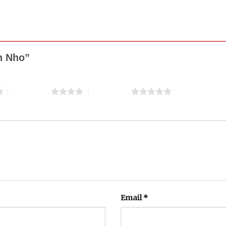
nh Nho”
4 trên 5 sao
5 trên 5 sao
Email
*