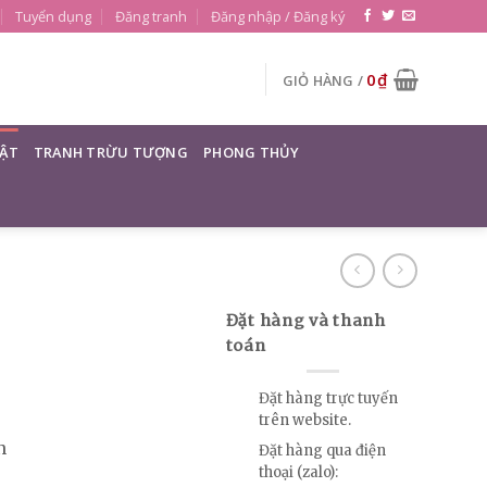
Tuyển dụng
Đăng tranh
Đăng nhập / Đăng ký
0
₫
GIỎ HÀNG /
ẬT
TRANH TRỪU TƯỢNG
PHONG THỦY
Đặt hàng và thanh
toán
Đặt hàng trực tuyến
trên website.
n
Đặt hàng qua điện
thoại (zalo):