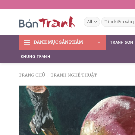
Skip
to
content
Tìm
kiếm:
DANH MỤC SẢN PHẨM
TRANH SƠN
KHUNG TRANH
TRANG CHỦ
/
TRANH NGHỆ THUẬT