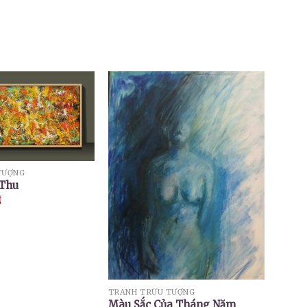
TƯỢNG
 Thu
₫
TRANH TRỪU TƯỢNG
Màu Sắc Của Tháng Năm