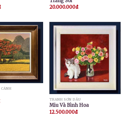
Trăng Soi
₫
20.000.000
₫
 CẢNH
TRANH SƠN DẦU
₫
Miu Và Bình Hoa
12.500.000
₫