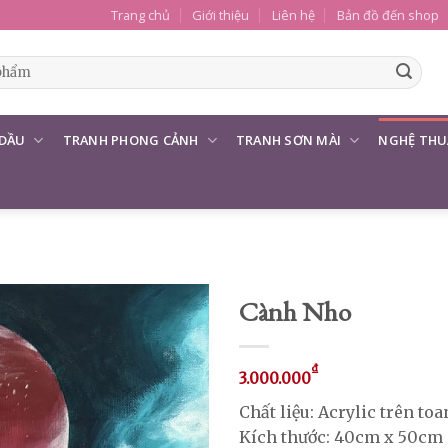
Trang chủ
Giới thiệu
Liên hệ
Bản đồ đến shop
 DẦU
TRANH PHONG CẢNH
TRANH SƠN MÀI
NGHỆ THU
Cành Nho
₫
3.000.000
Chất liệu: Acrylic trên toa
Kích thước: 40cm x 50cm