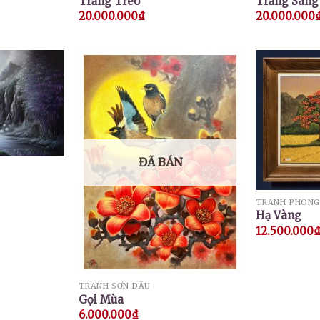
Trăng Treo
Trăng Sáng
20.000.000
₫
20.000.000
ĐÃ BÁN
TRANH PHONG
Hạ Vàng
12.500.000
TRANH SƠN DẦU
Gọi Mùa
6.000.000
₫