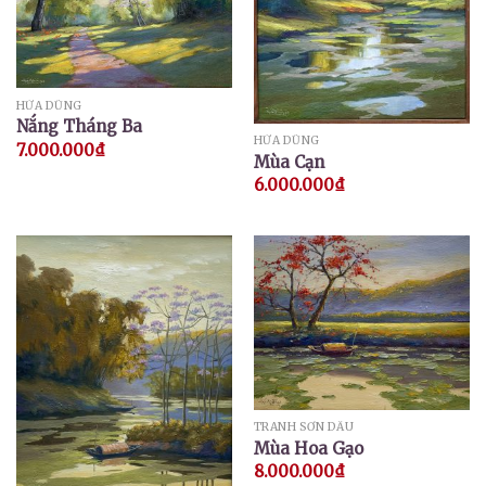
HỨA DŨNG
Nắng Tháng Ba
HỨA DŨNG
7.000.000
₫
Mùa Cạn
6.000.000
₫
TRANH SƠN DẦU
Mùa Hoa Gạo
8.000.000
₫