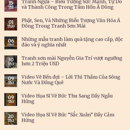
Tranh Ngựa – Biểu Tượng Sức Mạnh, Tự Do
15
và Thành Công Trong Tâm Hồn Á Đông
Th1
Phật, Sen, Và Những Biểu Tượng Văn Hóa Á
01
Đông Trong Tranh Sơn Mài
Th10
Những mẫu tranh làm quà tặng cao cấp, độc
06
đáo và ý nghĩa nhất
Th7
Tranh sơn mài Nguyễn Gia Trí vượt ngưỡng
30
hơn 2 Triệu USD
Th3
Video Vẽ Bến đợi – Lời Thì Thầm Của Sông
09
Nước Và Đồng Quê
Th3
Video Họa Sĩ Vẽ Bức Thu Sang Đầy Ngẫu
09
Hứng
Th3
Video Họa Sĩ Vẽ Bức “Sắc Xuân” Đầy Cảm
20
Hứng
Th2