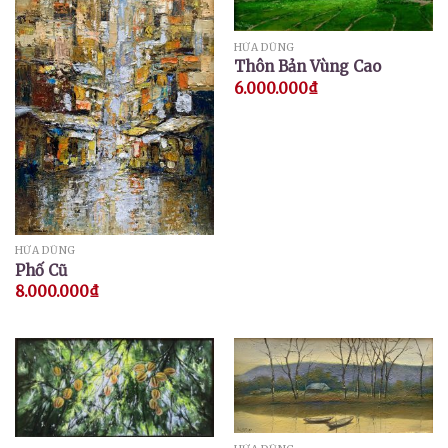
HỨA DŨNG
Thôn Bản Vùng Cao
6.000.000
₫
HỨA DŨNG
Phố Cũ
8.000.000
₫