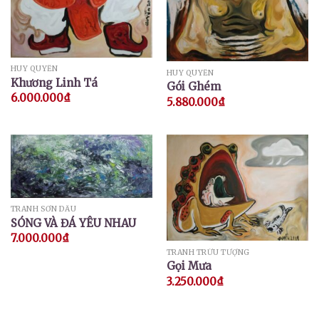
HUY QUYỂN
HUY QUYỂN
Khương Linh Tá
Gói Ghém
6.000.000
₫
5.880.000
₫
TRANH SƠN DẦU
SÓNG VÀ ĐÁ YÊU NHAU
7.000.000
₫
TRANH TRỪU TƯỢNG
Gọi Mưa
3.250.000
₫