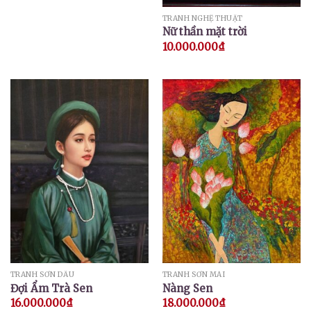
TRANH NGHỆ THUẬT
Nữ thần mặt trời
10.000.000
₫
TRANH SƠN DẦU
TRANH SƠN MÀI
Đợi Ẩm Trà Sen
Nàng Sen
16.000.000
₫
18.000.000
₫