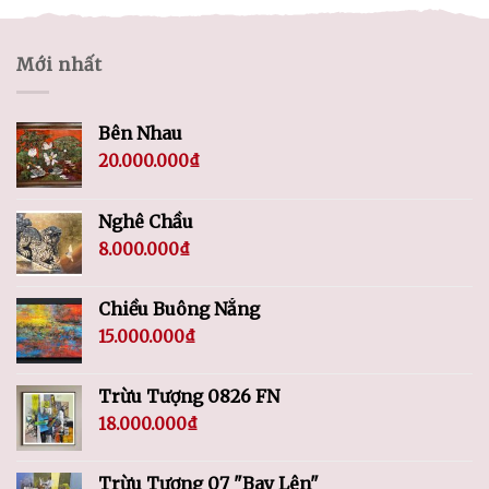
Mới nhất
Bên Nhau
20.000.000
₫
Nghê Chầu
8.000.000
₫
Chiều Buông Nắng
15.000.000
₫
Trừu Tượng 0826 FN
18.000.000
₫
Trừu Tượng 07 "Bay Lên"