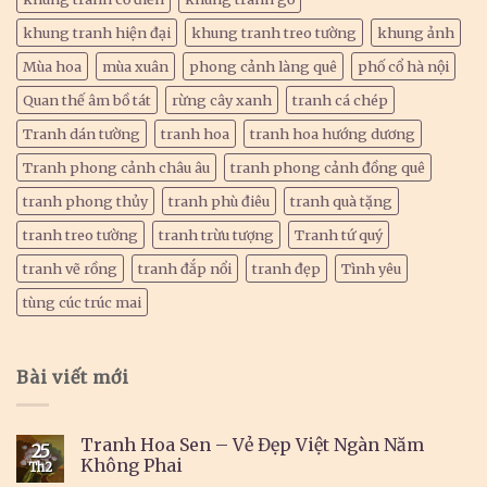
khung tranh hiện đại
khung tranh treo tường
khung ảnh
Mùa hoa
mùa xuân
phong cảnh làng quê
phố cổ hà nội
Quan thế âm bồ tát
rừng cây xanh
tranh cá chép
Tranh dán tường
tranh hoa
tranh hoa hướng dương
Tranh phong cảnh châu âu
tranh phong cảnh đồng quê
tranh phong thủy
tranh phù điêu
tranh quà tặng
tranh treo tường
tranh trừu tượng
Tranh tứ quý
tranh vẽ rồng
tranh đắp nổi
tranh đẹp
Tình yêu
tùng cúc trúc mai
Bài viết mới
Tranh Hoa Sen – Vẻ Đẹp Việt Ngàn Năm
25
Không Phai
Th2