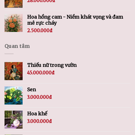
28.000.000
₫
Hoa hồng cam - Niềm khát vọng và đam
mê rực cháy
2.500.000
₫
Quan tâm
Thiếu nữ trong vườn
45.000.000
₫
Sen
3.000.000
₫
Hoa khế
3.000.000
₫