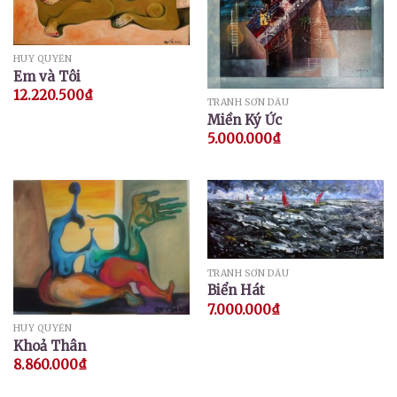
HUY QUYỂN
Em và Tôi
12.220.500
₫
TRANH SƠN DẦU
Miền Ký Ức
5.000.000
₫
TRANH SƠN DẦU
Biển Hát
7.000.000
₫
HUY QUYỂN
Khoả Thân
8.860.000
₫