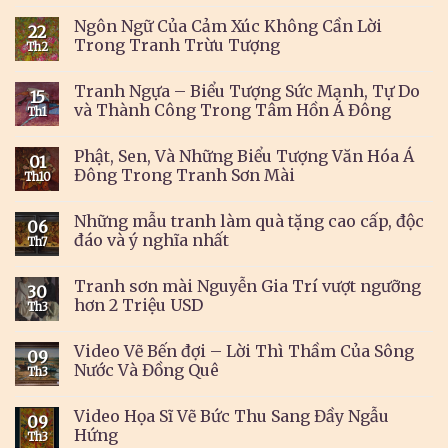
Ngôn Ngữ Của Cảm Xúc Không Cần Lời
22
Trong Tranh Trừu Tượng
Th2
Tranh Ngựa – Biểu Tượng Sức Mạnh, Tự Do
15
và Thành Công Trong Tâm Hồn Á Đông
Th1
Phật, Sen, Và Những Biểu Tượng Văn Hóa Á
01
Đông Trong Tranh Sơn Mài
Th10
Những mẫu tranh làm quà tặng cao cấp, độc
06
đáo và ý nghĩa nhất
Th7
Tranh sơn mài Nguyễn Gia Trí vượt ngưỡng
30
hơn 2 Triệu USD
Th3
Video Vẽ Bến đợi – Lời Thì Thầm Của Sông
09
Nước Và Đồng Quê
Th3
Video Họa Sĩ Vẽ Bức Thu Sang Đầy Ngẫu
09
Hứng
Th3