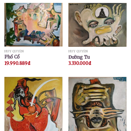
HUY QUYỂN
HUY QUYỂN
Phố Cổ
Đường Tu
19.990.889
₫
3.330.000
₫