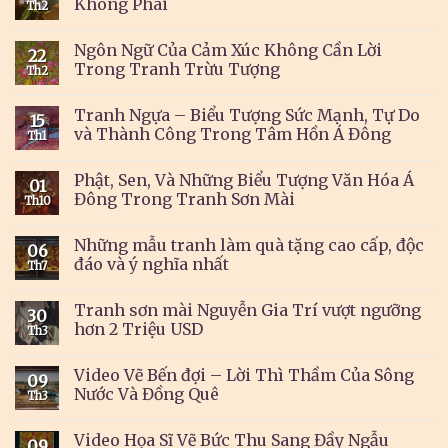
Không Phai
Th2
Ngôn Ngữ Của Cảm Xúc Không Cần Lời
22
Trong Tranh Trừu Tượng
Th2
Tranh Ngựa – Biểu Tượng Sức Mạnh, Tự Do
15
và Thành Công Trong Tâm Hồn Á Đông
Th1
Phật, Sen, Và Những Biểu Tượng Văn Hóa Á
01
Đông Trong Tranh Sơn Mài
Th10
Những mẫu tranh làm quà tặng cao cấp, độc
06
đáo và ý nghĩa nhất
Th7
Tranh sơn mài Nguyễn Gia Trí vượt ngưỡng
30
hơn 2 Triệu USD
Th3
Video Vẽ Bến đợi – Lời Thì Thầm Của Sông
09
Nước Và Đồng Quê
Th3
Video Họa Sĩ Vẽ Bức Thu Sang Đầy Ngẫu
09