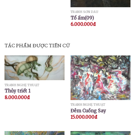
TRANH SƠN DẦU
Tổ ấm(09)
6.000.000
₫
TÁC PHẨM ĐƯỢC TIẾN CỬ
TRANH NGHỆ THUẬT
Thủy triết 1
8.000.000
₫
TRANH NGHỆ THUẬT
Đêm Cuồng Say
15.000.000
₫