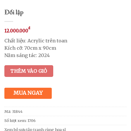
Đối lập
₫
12.000.000
Chất liệu: Acrylic trên toan
Kích cỡ: 70cm x 90cm
Năm sáng tác: 2024
THÊM VÀO GIỎ
MUA NGAY
Mã:
31844
Số lượt xem: 1706
Xem bộ sưu tập tranh cùng họa sĩ