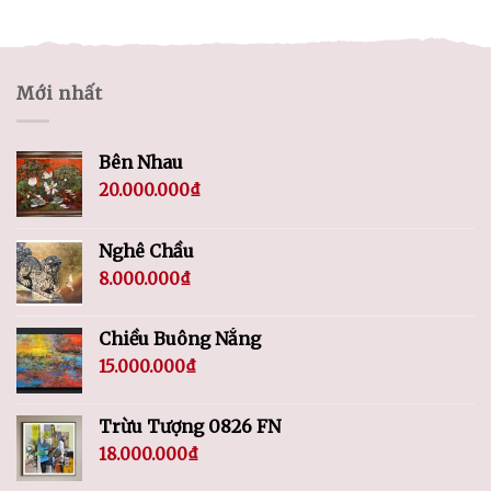
Mới nhất
Bên Nhau
20.000.000
₫
Nghê Chầu
8.000.000
₫
Chiều Buông Nắng
15.000.000
₫
Trừu Tượng 0826 FN
18.000.000
₫