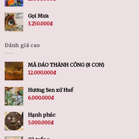
Gọi Mưa
3.250.000
₫
Đánh giá cao
MÃ ĐÁO THÀNH CÔNG (8 CON)
12.000.000
₫
Hương Sen xứ Huế
6.000.000
₫
Hạnh phúc
5.000.000
₫