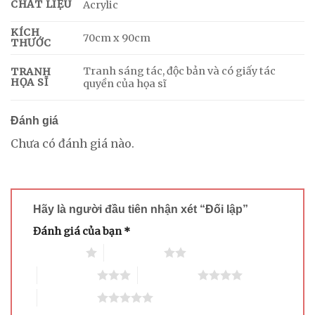
CHẤT LIỆU
Acrylic
KÍCH
70cm x 90cm
THƯỚC
Tranh sáng tác, độc bản và có giấy tác
TRANH
HỌA SĨ
quyền của họa sĩ
Đánh giá
Chưa có đánh giá nào.
Hãy là người đầu tiên nhận xét “Đối lập”
Đánh giá của bạn
*
1 trên 5 sao
2 trên 5 sao
3 trên 5 sao
4 trên 5 sao
5 trên 5 sao