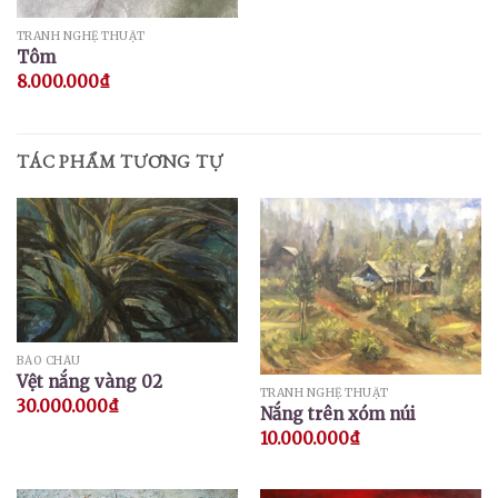
TRANH NGHỆ THUẬT
Tôm
8.000.000
₫
TÁC PHẨM TƯƠNG TỰ
BẢO CHÂU
Vệt nắng vàng 02
TRANH NGHỆ THUẬT
30.000.000
₫
Nắng trên xóm núi
10.000.000
₫