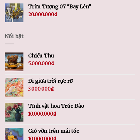
Trừu Tượng 07 "Bay Lên"
20.000.000
₫
Nổi bật
Chiều Thu
5.000.000
₫
Đi giữa trời rực rỡ
3.000.000
₫
Tĩnh vật hoa Trúc Đào
10.000.000
₫
Gió vờn trên mái tóc
10.000.000
₫