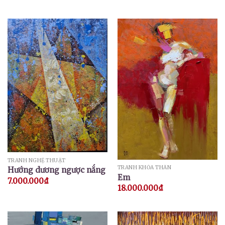
TRANH NGHỆ THUẬT
TRANH KHỎA THÂN
Hướng dương ngược nắng
Em
7.000.000
₫
18.000.000
₫