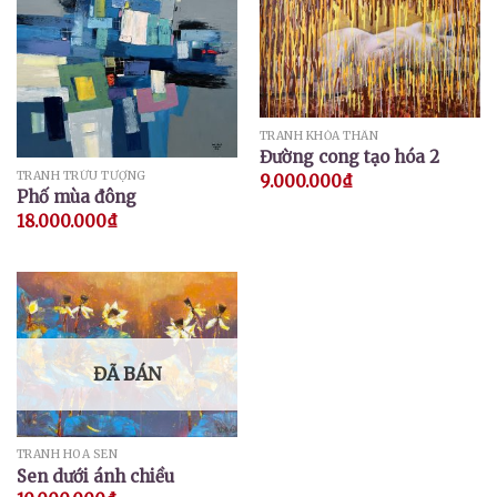
TRANH KHỎA THÂN
Đường cong tạo hóa 2
TRANH TRỪU TƯỢNG
9.000.000
₫
Phố mùa đông
18.000.000
₫
ĐÃ BÁN
TRANH HOA SEN
Sen dưới ánh chiều