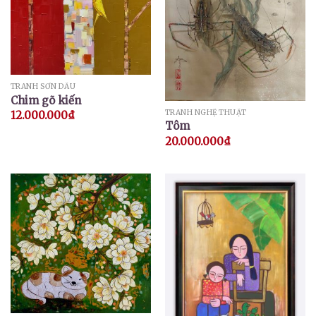
TRANH SƠN DẦU
Chim gõ kiến
TRANH NGHỆ THUẬT
12.000.000
₫
Tôm
20.000.000
₫