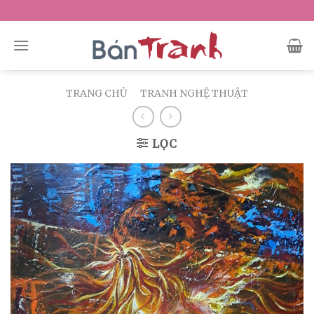
Skip
to
content
TRANG CHỦ
/
TRANH NGHỆ THUẬT
LỌC