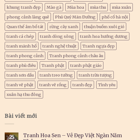
khung tranh đẹp
Mào gà
Mùa hoa
mùa thu
mùa xuân
phong cảnh làng quê
Phú Quý Mãn Đường
phố cổ hà nội
Quan thế âm bồ tát
rừng cây xanh
thuận buồm xuôi gió
tranh cá chép
tranh dòng sông
tranh hoa hướng dương
tranh mãnh hổ
tranh nghệ thuật
Tranh ngựa đẹp
tranh phong cảnh
Tranh phong cảnh châu âu
tranh phù điêu
Tranh phật
tranh phật giáo
tranh sơn dầu
tranh treo tường
tranh trừu tượng
tranh vẽ phật
tranh vẽ rồng
tranh đẹp
Tình yêu
xuân hạ thu đông
Bài viết mới
Tranh Hoa Sen – Vẻ Đẹp Việt Ngàn Năm
25