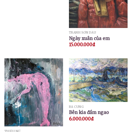
TRANH SƠN DẦU
Ngày xuân của em
15.000.000
₫
BÁ CUNG
Bên kia đầm ngao
6.000.000
₫
THIẾU NỮ