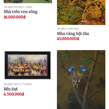
TRANH PHONG CẢNH
Nhà trên ven sông
16.000.000
₫
TRANH SƠN MÀI
Mùa vàng bội thu
45.000.000
₫
TRANH TRỪU TƯỢNG
Bến Đợi
4.500.000
₫