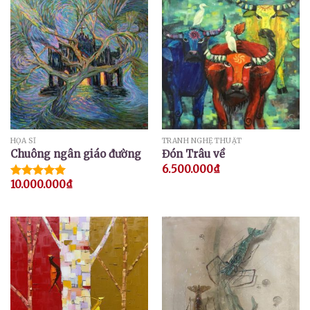
HỌA SĨ
TRANH NGHỆ THUẬT
Chuông ngân giáo đường
Đón Trâu về
6.500.000
₫
10.000.000
₫
Được xếp
hạng
5.00
5 sao