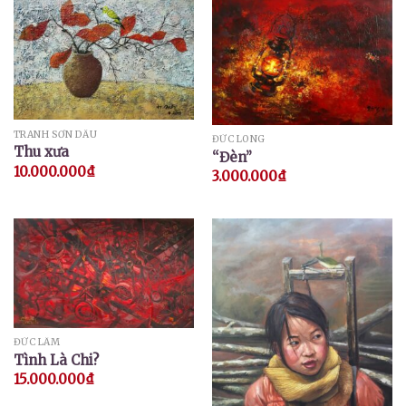
TRANH SƠN DẦU
ĐỨC LONG
Thu xưa
“Đèn”
10.000.000
₫
3.000.000
₫
ĐỨC LÂM
Tình Là Chi?
15.000.000
₫