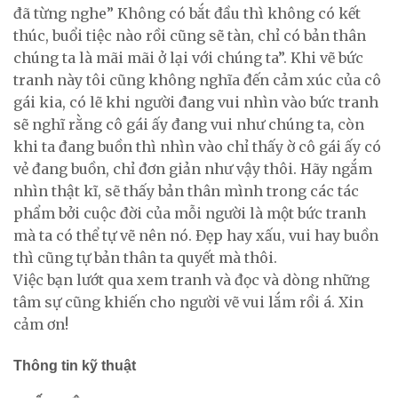
đã từng nghe” Không có bắt đầu thì không có kết
thúc, buổi tiệc nào rồi cũng sẽ tàn, chỉ có bản thân
chúng ta là mãi mãi ở lại với chúng ta”. Khi vẽ bức
tranh này tôi cũng không nghĩa đến cảm xúc của cô
gái kia, có lẽ khi người đang vui nhìn vào bức tranh
sẽ nghĩ rằng cô gái ấy đang vui như chúng ta, còn
khi ta đang buồn thì nhìn vào chỉ thấy ờ cô gái ấy có
vẻ đang buồn, chỉ đơn giản như vậy thôi. Hãy ngắm
nhìn thật kĩ, sẽ thấy bản thân mình trong các tác
phẩm bởi cuộc đời của mỗi người là một bức tranh
mà ta có thể tự vẽ nên nó. Đẹp hay xấu, vui hay buồn
thì cũng tự bản thân ta quyết mà thôi.
Việc bạn lướt qua xem tranh và đọc và dòng những
tâm sự cũng khiến cho người vẽ vui lắm rồi á. Xin
cảm ơn!
Thông tin kỹ thuật