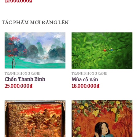
10.000.000
₫
TÁC PHẨM MỚI ĐĂNG LÊN
TRANH PHONG CẢNH
TRANH PHONG CẢNH
Chốn Thanh Bình
Mùa cỏ năn
25.000.000
₫
18.000.000
₫