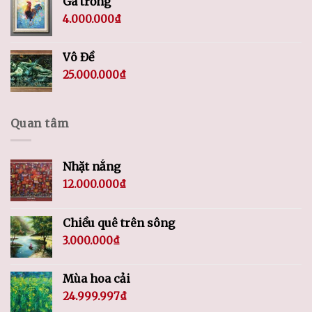
Gà trống
4.000.000
₫
Vô Đề
25.000.000
₫
Quan tâm
Nhặt nắng
12.000.000
₫
Chiều quê trên sông
3.000.000
₫
Mùa hoa cải
24.999.997
₫