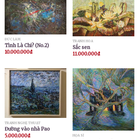
ĐỨC LÂM
TRANH HOA
Tình Là Chi? (No.2)
Sắc sen
10.000.000
₫
11.000.000
₫
TRANH NGHỆ THUẬT
Đường vào nhà Pao
5.000.000
₫
HỌA SĨ