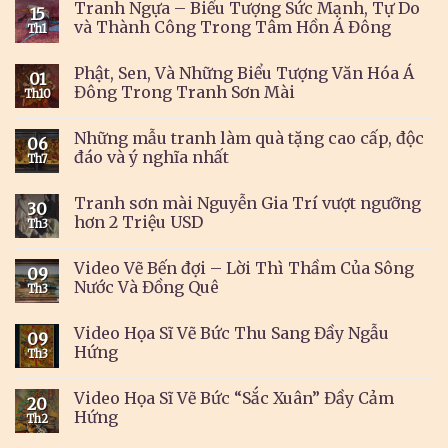
Tranh Ngựa – Biểu Tượng Sức Mạnh, Tự Do
15
và Thành Công Trong Tâm Hồn Á Đông
Th1
Phật, Sen, Và Những Biểu Tượng Văn Hóa Á
01
Đông Trong Tranh Sơn Mài
Th10
Những mẫu tranh làm quà tặng cao cấp, độc
06
đáo và ý nghĩa nhất
Th7
Tranh sơn mài Nguyễn Gia Trí vượt ngưỡng
30
hơn 2 Triệu USD
Th3
Video Vẽ Bến đợi – Lời Thì Thầm Của Sông
09
Nước Và Đồng Quê
Th3
Video Họa Sĩ Vẽ Bức Thu Sang Đầy Ngẫu
09
Hứng
Th3
Video Họa Sĩ Vẽ Bức “Sắc Xuân” Đầy Cảm
20
Hứng
Th2