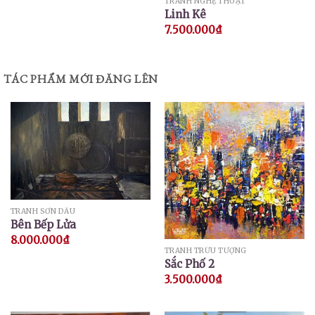
TRANH NGHỆ THUẬT
Linh Kê
7.500.000
₫
TÁC PHẨM MỚI ĐĂNG LÊN
TRANH SƠN DẦU
Bên Bếp Lửa
8.000.000
₫
TRANH TRỪU TƯỢNG
Sắc Phố 2
3.500.000
₫