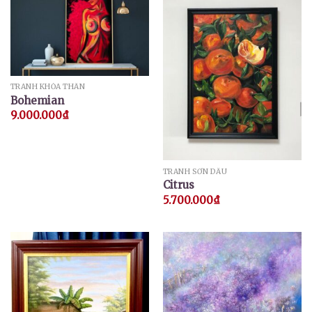
TRANH KHỎA THÂN
Bohemian
9.000.000
₫
TRANH SƠN DẦU
Citrus
5.700.000
₫