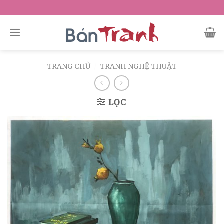
Skip
to
content
TRANG CHỦ
/
TRANH NGHỆ THUẬT
LỌC