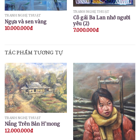
TRANH NGHỆ THUẬT
TRANH NGHỆ THUẬT
Cô gái Ba Lan nhớ người
Ngựa và sen vàng
yêu (2)
10.000.000
₫
7.000.000
₫
TÁC PHẨM TƯƠNG TỰ
TRANH NGHỆ THUẬT
Nắng Trên Bản H’mong
12.000.000
₫