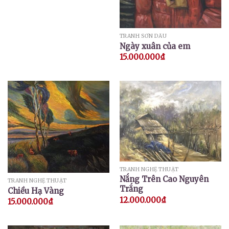
TRANH SƠN DẦU
Ngày xuân của em
15.000.000
₫
TRANH NGHỆ THUẬT
Nắng Trên Cao Nguyên
TRANH NGHỆ THUẬT
Trắng
Chiều Hạ Vàng
12.000.000
₫
15.000.000
₫