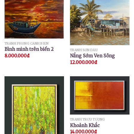
TRANH PHONG CẢNH BIỂN
Bình minh trên biển 2
TRANH SƠN DẦU
8.000.000
₫
Nắng Sớm Ven Sông
12.000.000
₫
TRANH TRỪU TƯỢNG
Khoảnh Khắc
14.000.000
₫