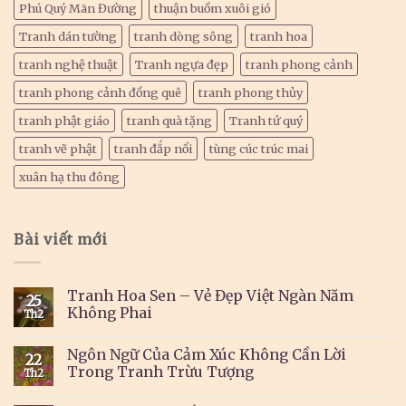
Phú Quý Mãn Đường
thuận buồm xuôi gió
Tranh dán tường
tranh dòng sông
tranh hoa
tranh nghệ thuật
Tranh ngựa đẹp
tranh phong cảnh
tranh phong cảnh đồng quê
tranh phong thủy
tranh phật giáo
tranh quà tặng
Tranh tứ quý
tranh vẽ phật
tranh đắp nổi
tùng cúc trúc mai
xuân hạ thu đông
Bài viết mới
Tranh Hoa Sen – Vẻ Đẹp Việt Ngàn Năm
25
Không Phai
Th2
Ngôn Ngữ Của Cảm Xúc Không Cần Lời
22
Trong Tranh Trừu Tượng
Th2