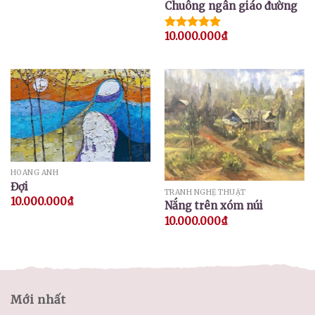
Chuông ngân giáo đường
10.000.000
₫
Được xếp
hạng
5.00
5 sao
HOÀNG ANH
Đợi
TRANH NGHỆ THUẬT
10.000.000
₫
Nắng trên xóm núi
10.000.000
₫
Mới nhất