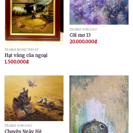
TRANH SƠN DẦU
Cõi mơ 13
20.000.000
₫
TRANH NGHỆ THUẬT
Hạt vàng của ngoại
1.500.000
₫
TRANH SƠN DẦU
Chuyện Ngày Hè