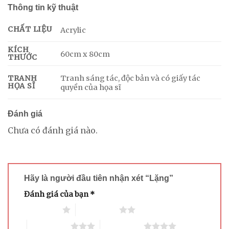
Thông tin kỹ thuật
CHẤT LIỆU
Acrylic
KÍCH
60cm x 80cm
THƯỚC
Tranh sáng tác, độc bản và có giấy tác
TRANH
HỌA SĨ
quyền của họa sĩ
Đánh giá
Chưa có đánh giá nào.
Hãy là người đầu tiên nhận xét “Lặng”
Đánh giá của bạn
*
1 trên 5 sao
2 trên 5 sao
3 trên 5 sao
4 trên 5 sao