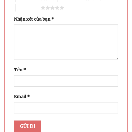
5 trên 5 sao
Nhận xét của bạn
*
Tên
*
Email
*