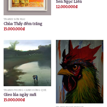
Sen Ngọc Liên
12.000.000
₫
TRANH SƠN MÀI
Chùa Thầy đêm trăng
15.000.000
₫
TRANH PHONG CẢNH ĐỒNG QUÊ
Gieo lúa ngày mới
15.000.000
₫