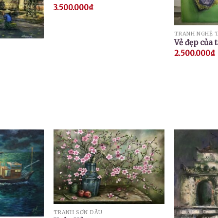
3.500.000
₫
TRANH NGHỆ 
Vẻ đẹp của 
2.500.000
₫
TRANH SƠN DẦU