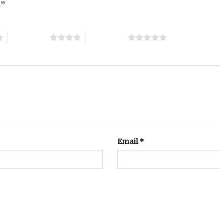
3”
4 trên 5 sao
5 trên 5 sao
Email
*