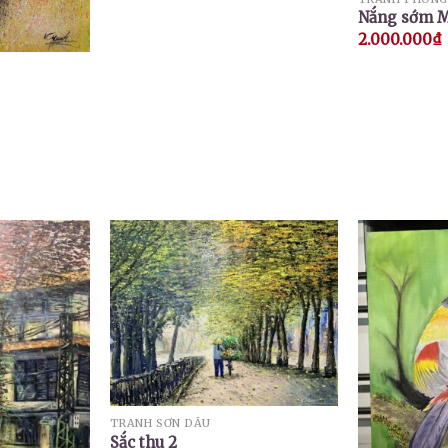
Nắng sớm M
2.000.000
₫
TRANH SƠN DẦU
Sắc thu 2