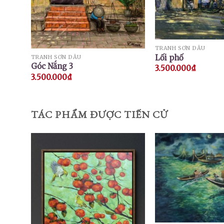
TRANH SƠN DẦU
Lối phố
TRANH SƠN DẦU
Góc Nắng 3
3.500.000
₫
3.500.000
₫
TÁC PHẨM ĐƯỢC TIẾN CỬ