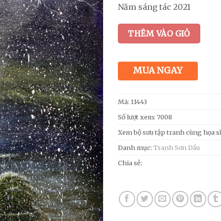
Năm sáng tác 2021
THÊM VÀO GIỎ
MUA NGAY
Mã:
11443
Số lượt xem: 7008
Xem bộ sưu tập tranh cùng họa s
Danh mục:
Tranh Sơn Dầu
Chia sẻ: