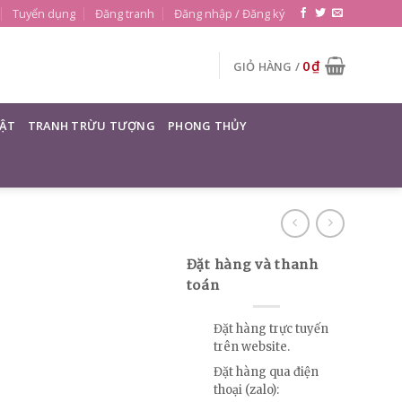
Tuyển dụng
Đăng tranh
Đăng nhập / Đăng ký
0
₫
GIỎ HÀNG /
ẬT
TRANH TRỪU TƯỢNG
PHONG THỦY
Đặt hàng và thanh
toán
Đặt hàng trực tuyến
trên website.
Đặt hàng qua điện
thoại (zalo):