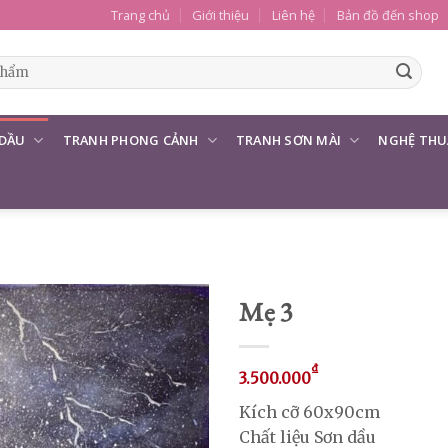
Trang chủ
Giới thiệu
Liên hệ
Bản đồ đến shop
 DẦU
TRANH PHONG CẢNH
TRANH SƠN MÀI
NGHỆ THU
Mẹ 3
₫
3.500.000
Kích cỡ 60x90cm
Chất liệu Sơn dầu