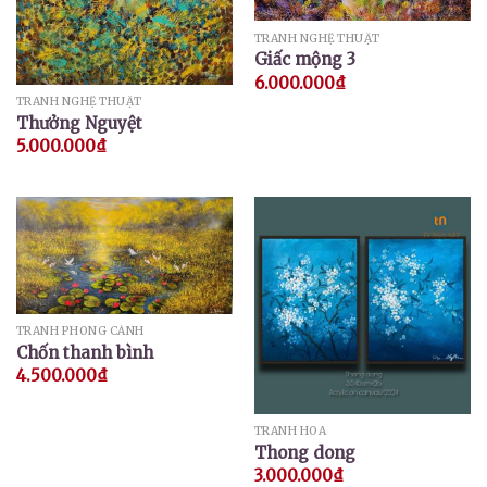
TRANH NGHỆ THUẬT
Giấc mộng 3
6.000.000
₫
TRANH NGHỆ THUẬT
Thưởng Nguyệt
5.000.000
₫
TRANH PHONG CẢNH
Chốn thanh bình
4.500.000
₫
TRANH HOA
Thong dong
3.000.000
₫