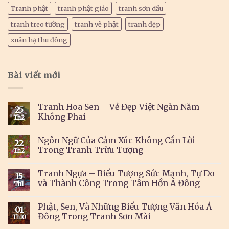
Tranh phật
tranh phật giáo
tranh sơn dầu
tranh treo tường
tranh vẽ phật
tranh đẹp
xuân hạ thu đông
Bài viết mới
Tranh Hoa Sen – Vẻ Đẹp Việt Ngàn Năm
25
Không Phai
Th2
Ngôn Ngữ Của Cảm Xúc Không Cần Lời
22
Trong Tranh Trừu Tượng
Th2
Tranh Ngựa – Biểu Tượng Sức Mạnh, Tự Do
15
và Thành Công Trong Tâm Hồn Á Đông
Th1
Phật, Sen, Và Những Biểu Tượng Văn Hóa Á
01
Đông Trong Tranh Sơn Mài
Th10