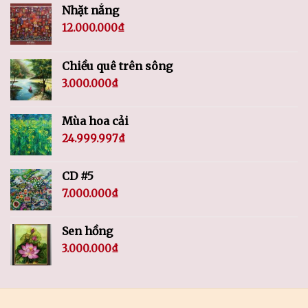
Nhặt nắng
12.000.000
₫
Chiều quê trên sông
3.000.000
₫
Mùa hoa cải
24.999.997
₫
CD #5
7.000.000
₫
Sen hồng
3.000.000
₫