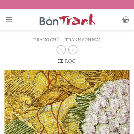
Skip
to
content
TRANG CHỦ
/
TRANH SƠN MÀI
LỌC