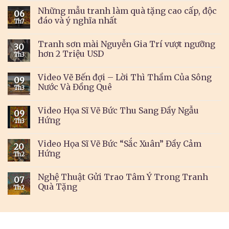
Những mẫu tranh làm quà tặng cao cấp, độc
06
đáo và ý nghĩa nhất
Th7
Tranh sơn mài Nguyễn Gia Trí vượt ngưỡng
30
hơn 2 Triệu USD
Th3
Video Vẽ Bến đợi – Lời Thì Thầm Của Sông
09
Nước Và Đồng Quê
Th3
Video Họa Sĩ Vẽ Bức Thu Sang Đầy Ngẫu
09
Hứng
Th3
Video Họa Sĩ Vẽ Bức “Sắc Xuân” Đầy Cảm
20
Hứng
Th2
Nghệ Thuật Gửi Trao Tâm Ý Trong Tranh
07
Quà Tặng
Th2