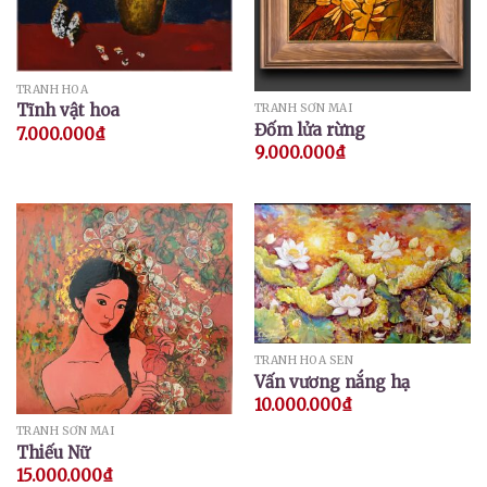
TRANH HOA
Tĩnh vật hoa
TRANH SƠN MÀI
Đốm lửa rừng
7.000.000
₫
9.000.000
₫
TRANH HOA SEN
Vấn vương nắng hạ
10.000.000
₫
TRANH SƠN MÀI
Thiếu Nữ
15.000.000
₫