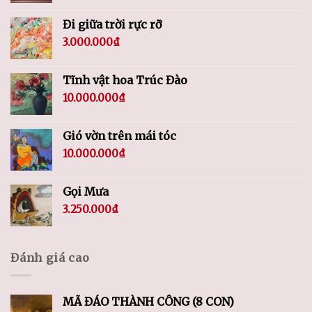
Đi giữa trời rực rỡ
3.000.000
₫
Tĩnh vật hoa Trúc Đào
10.000.000
₫
Gió vờn trên mái tóc
10.000.000
₫
Gọi Mưa
3.250.000
₫
Đánh giá cao
MÃ ĐÁO THÀNH CÔNG (8 CON)