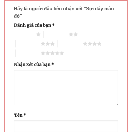
Hãy là người đầu tiên nhận xét “Sợi dây màu
đỏ”
Đánh giá của bạn
*
1 trên 5 sao
2 trên 5 sao
3 trên 5 sao
4 trên 5 sao
5 trên 5 sao
Nhận xét của bạn
*
Tên
*