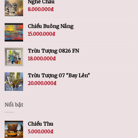
Nghê Chầu
8.000.000
₫
Chiều Buông Nắng
15.000.000
₫
Trừu Tượng 0826 FN
18.000.000
₫
Trừu Tượng 07 "Bay Lên"
20.000.000
₫
Nổi bật
Chiều Thu
5.000.000
₫