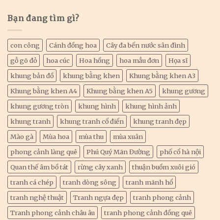
Bạn đang tìm gì?
con công
Cánh đồng hoa
Cây đa bến nước sân đình
gỗ gõ đỏ
hoa cúc
Hoa hồng
hoa mẫu đơn
Họa sĩ
khung bản đồ
khung bằng khen
Khung bằng khen A3
Khung bằng khen A4
Khung bằng khen A5
khung gương
khung gương tròn
khung hình
khung hình ảnh
khung tranh
khung tranh cổ điển
khung tranh đẹp
Mào gà
Mùa hoa
mùa thu
mùa xuân
phong cảnh làng quê
Phú Quý Mãn Đường
phố cổ hà nội
Quan thế âm bồ tát
rừng cây xanh
thuận buồm xuôi gió
tranh cá chép
tranh dòng sông
tranh mãnh hổ
tranh nghệ thuật
Tranh ngựa đẹp
tranh phong cảnh
Tranh phong cảnh châu âu
tranh phong cảnh đồng quê