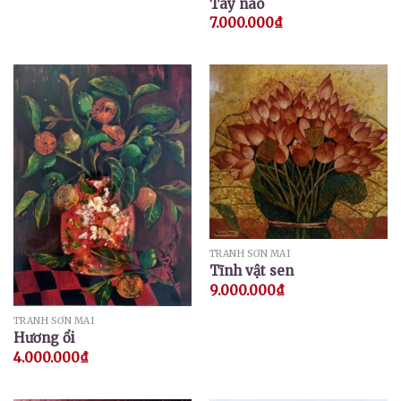
Tay não
7.000.000
₫
TRANH SƠN MÀI
Tĩnh vật sen
9.000.000
₫
TRANH SƠN MÀI
Hương ổi
4.000.000
₫