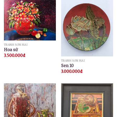
TRANH SƠN MÀI
Hoa sứ
3.500.000
₫
TRANH SƠN MÀI
Sen 10
3.000.000
₫