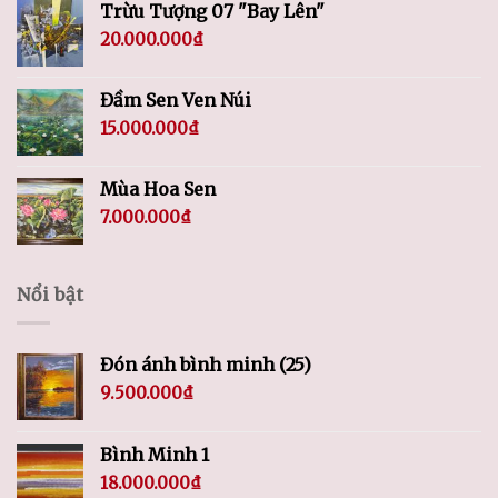
Trừu Tượng 07 "Bay Lên"
20.000.000
₫
Đầm Sen Ven Núi
15.000.000
₫
Mùa Hoa Sen
7.000.000
₫
Nổi bật
Đón ánh bình minh (25)
9.500.000
₫
Bình Minh 1
18.000.000
₫