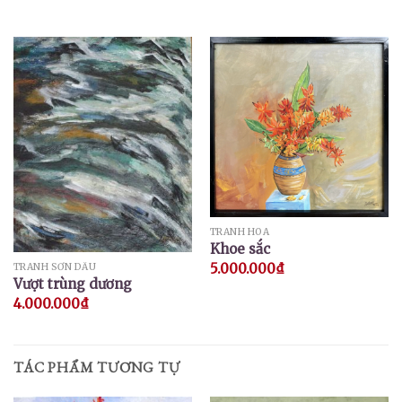
TRANH HOA
Khoe sắc
5.000.000
₫
TRANH SƠN DẦU
Vượt trùng dương
4.000.000
₫
TÁC PHẨM TƯƠNG TỰ