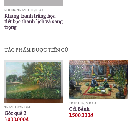
KHUNG TRANH HIỆN ĐẠI
Khung tranh trắng họa
tiết bạc thanh lịch và sang
trọng
TÁC PHẨM ĐƯỢC TIẾN CỬ
TRANH SƠN DẦU
TRANH SƠN DẦU
Gói Bánh
Góc quê 2
3.500.000
₫
3.000.000
₫