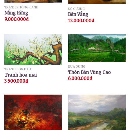
TRANH PHONG CẢNH
ĐỖ CƯỜNG
Nắng Rừng
Bến Vắng
9.000.000
₫
12.000.000
₫
HỨA DŨNG
TRANH SƠN DẦU
Thôn Bản Vùng Cao
Tranh hoa mai
6.000.000
₫
3.500.000
₫