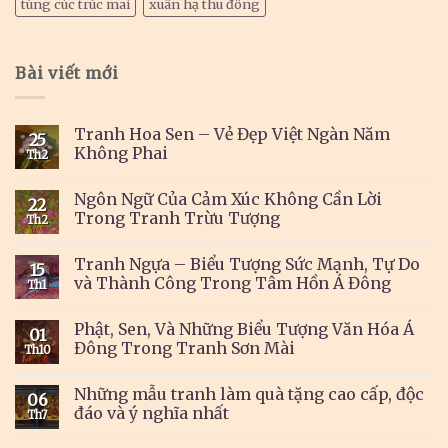
tùng cúc trúc mai
xuân hạ thu đông
Bài viết mới
Tranh Hoa Sen – Vẻ Đẹp Việt Ngàn Năm
25
Không Phai
Th2
Ngôn Ngữ Của Cảm Xúc Không Cần Lời
22
Trong Tranh Trừu Tượng
Th2
Tranh Ngựa – Biểu Tượng Sức Mạnh, Tự Do
15
và Thành Công Trong Tâm Hồn Á Đông
Th1
Phật, Sen, Và Những Biểu Tượng Văn Hóa Á
01
Đông Trong Tranh Sơn Mài
Th10
Những mẫu tranh làm quà tặng cao cấp, độc
06
đáo và ý nghĩa nhất
Th7