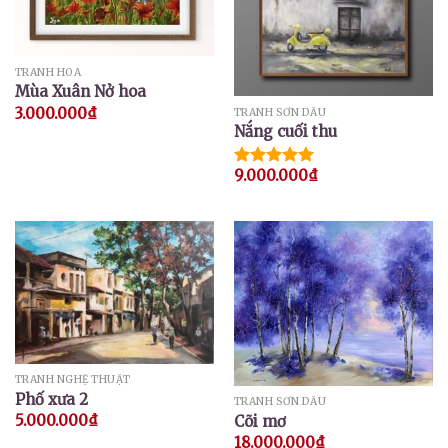
TRANH HOA
Mùa Xuân Nở hoa
3.000.000
₫
TRANH SƠN DẦU
Nắng cuối thu
9.000.000
₫
Được xếp
hạng
5.00
5 sao
TRANH NGHỆ THUẬT
Phố xưa 2
TRANH SƠN DẦU
5.000.000
₫
Cõi mơ
18.000.000
₫