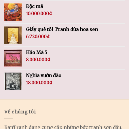
Độc mã
10.000.000
₫
Giấy quê tôi Tranh dừa hoa sen
6.720.000
₫
Hảo Mã 5
8.000.000
₫
Nghĩa vườn đào
18.000.000
₫
Về chúng tôi
BanTranh đang cung cấp những bức tranh sơn dầu,