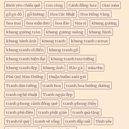
Bình yên chiều quê
con công
Cánh đồng hoa
Giao mùa
gỗ gõ đỏ
gỗ hương
Hoa Cúc Nhật
Hoa Hồng Vàng
hoa mai
hoa mẫu đơn
hoa đào
Họa sĩ
khung gương
khung gương tròn
khung gương vuông
khung hình
khung hình ảnh
khung tranh
khung tranh canvas
khung tranh cổ điển
khung tranh gỗ
khung tranh hiện đại
khung tranh treo tường
khung tranh đẹp
khung ảnh
Mào gà
mùa thu
Phú Quý Mãn Đường
thuận buồm xuôi gió
Tranh dán tường
tranh hoa
tranh hoa hướng dương
tranh nghệ thuật
Tranh ngựa đẹp
tranh phong cảnh đồng quê
tranh phong thủy
tranh phù điêu
tranh phật giáo
tranh quà tặng
Tranh tứ quý
tranh vẽ rồng
tranh đắp nổi
Tình yêu