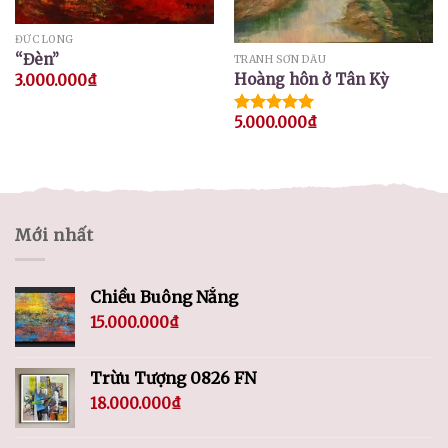
ĐỨC LONG
“Đèn”
TRANH SƠN DẦU
Hoàng hôn ở Tân Kỳ
3.000.000
₫
5.000.000
₫
Được xếp
hạng
5.00
5 sao
Mới nhất
Chiều Buông Nắng
15.000.000
₫
Trừu Tượng 0826 FN
18.000.000
₫