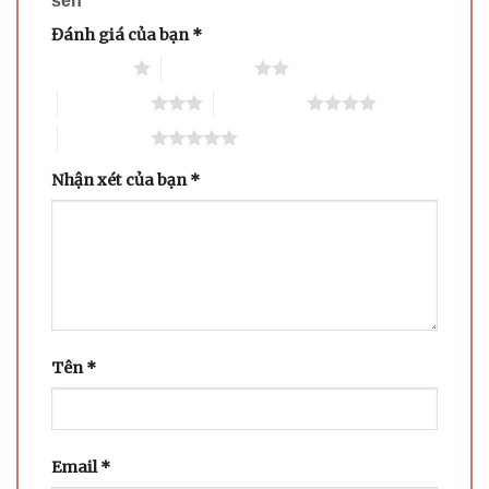
sen”
Đánh giá của bạn
*
1 trên 5 sao
2 trên 5 sao
3 trên 5 sao
4 trên 5 sao
5 trên 5 sao
Nhận xét của bạn
*
Tên
*
Email
*