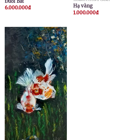
Đuổi Bắt
Hạ vàng
6.000.000
₫
1.000.000
₫