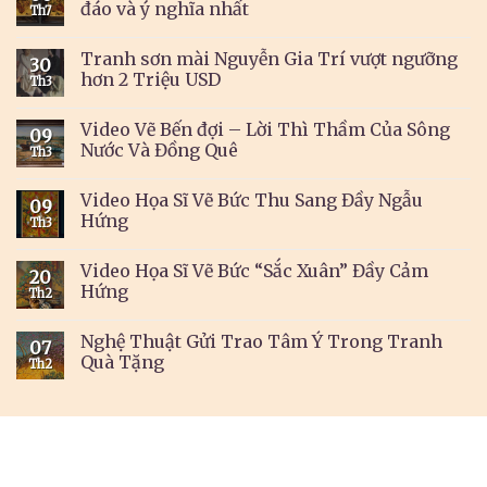
đáo và ý nghĩa nhất
Th7
Tranh sơn mài Nguyễn Gia Trí vượt ngưỡng
30
hơn 2 Triệu USD
Th3
Video Vẽ Bến đợi – Lời Thì Thầm Của Sông
09
Nước Và Đồng Quê
Th3
Video Họa Sĩ Vẽ Bức Thu Sang Đầy Ngẫu
09
Hứng
Th3
Video Họa Sĩ Vẽ Bức “Sắc Xuân” Đầy Cảm
20
Hứng
Th2
Nghệ Thuật Gửi Trao Tâm Ý Trong Tranh
07
Quà Tặng
Th2