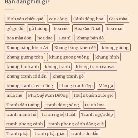
Bạn đang tìm gì?
Bình yên chiều quê
con công
Cánh đồng hoa
Giao mùa
gỗ gõ đỏ
gỗ hương
hoa cúc
Hoa Cúc Nhật
hoa mai
hoa mẫu đơn
hoa đào
Họa sĩ
khung bản đồ
Khung bằng khen A4
Khung bằng khen A5
khung gương
khung gương tròn
khung gương vuông
khung hình
khung hình ảnh
khung tranh
khung tranh canvas
khung tranh cổ điển
khung tranh gỗ
khung tranh treo tường
khung tranh đẹp
Mào gà
mùa thu
Phú Quý Mãn Đường
thuận buồm xuôi gió
Tranh dán tường
tranh dòng sông
tranh hoa
tranh mãnh hổ
tranh nghệ thuật
Tranh ngựa đẹp
tranh phong cảnh
tranh phong cảnh đồng quê
Tranh phật
tranh phật giáo
tranh sơn dầu