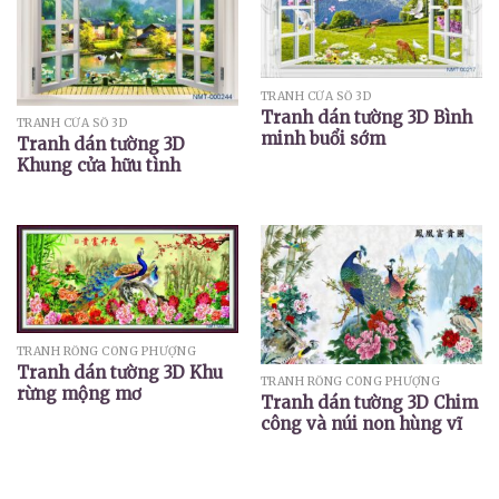
TRANH CỬA SỔ 3D
Tranh dán tường 3D Bình
TRANH CỬA SỔ 3D
minh buổi sớm
Tranh dán tường 3D
Khung cửa hữu tình
TRANH RỒNG CÔNG PHƯỢNG
Tranh dán tường 3D Khu
TRANH RỒNG CÔNG PHƯỢNG
rừng mộng mơ
Tranh dán tường 3D Chim
công và núi non hùng vĩ