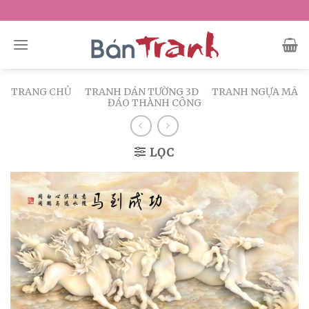
Skip
to
content
TRANG CHỦ
/
TRANH DÁN TƯỜNG 3D
/
TRANH NGỰA MÃ
ĐÁO THÀNH CÔNG
LỌC