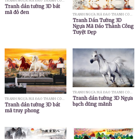
TRANH NGỰA MÃ ĐÁO THÀNH CÔNG
Tranh dán tường 3D bát
mã đỏ đen
TRANH NGỰA MÃ ĐÁO THÀNH CÔNG
Tranh Dán Tường 3D
Ngựa Mã Đáo Thành Công
Tuyệt Đẹp
TRANH NGỰA MÃ ĐÁO THÀNH CÔNG
Tranh dán tường 3D Ngựa
TRANH NGỰA MÃ ĐÁO THÀNH CÔNG
bạch dũng mãnh
Tranh dán tường 3D bát
mã truy phong