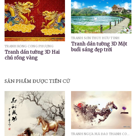
TRANH SƠN THỦY HỮU TÌNH
Tranh dán tường 3D Một
TRANH RỒNG CÔNG PHƯỢNG
buổi sáng đẹp trời
Tranh dán tường 3D Hai
chú rồng vàng
SẢN PHẨM ĐƯỢC TIẾN CỬ
TRANH NGỰA MÃ ĐÁO THÀNH CÔNG