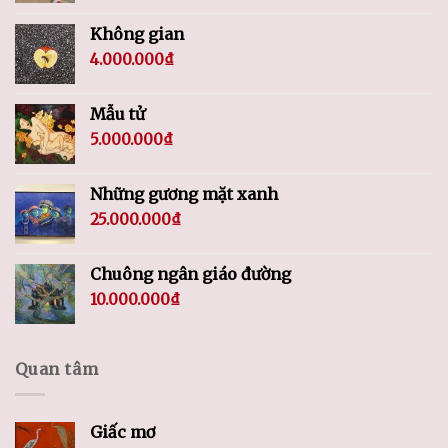
Không gian
4.000.000
₫
Mẫu tử
5.000.000
₫
Những gương mặt xanh
25.000.000
₫
Chuông ngân giáo đường
10.000.000
₫
Quan tâm
Giấc mơ