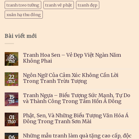
tranh treo tường
tranh vẽ phật
tranh đẹp
xuân hạ thu đông
Bài viết mới
Tranh Hoa Sen – Vẻ Đẹp Việt Ngàn Năm
25
Không Phai
Th2
Ngôn Ngữ Của Cảm Xúc Không Cần Lời
22
Trong Tranh Trừu Tượng
Th2
Tranh Ngựa – Biểu Tượng Sức Mạnh, Tự Do
15
và Thành Công Trong Tâm Hồn Á Đông
Th1
Phật, Sen, Và Những Biểu Tượng Văn Hóa Á
01
Đông Trong Tranh Sơn Mài
Th10
Những mẫu tranh làm quà tặng cao cấp, độc
06