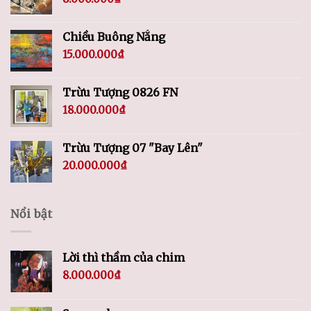
Chiều Buông Nắng
15.000.000
₫
Trừu Tượng 0826 FN
18.000.000
₫
Trừu Tượng 07 "Bay Lên"
20.000.000
₫
Nổi bật
Lời thì thầm của chim
8.000.000
₫