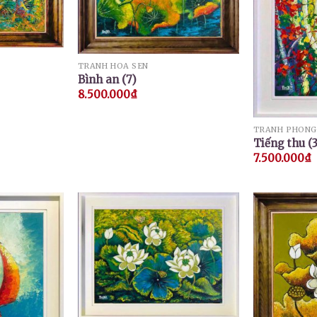
TRANH HOA SEN
Bình an (7)
8.500.000
₫
TRANH PHONG
Tiếng thu (3
7.500.000
₫