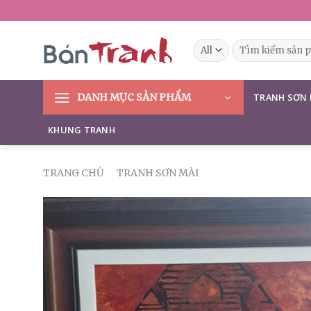
Skip
to
content
Tìm
kiếm:
DANH MỤC SẢN PHẨM
TRANH SƠN
KHUNG TRANH
TRANG CHỦ
/
TRANH SƠN MÀI