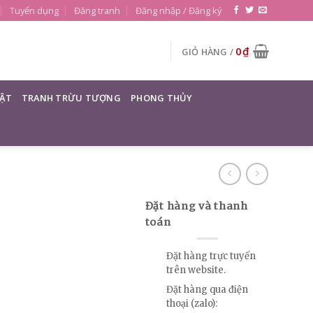
Tuyển dụng
Đăng tranh
Đăng nhập / Đăng ký
0
₫
GIỎ HÀNG /
ẬT
TRANH TRỪU TƯỢNG
PHONG THỦY
Đặt hàng và thanh
toán
Đặt hàng trực tuyến
trên website.
Đặt hàng qua điện
thoại (zalo):