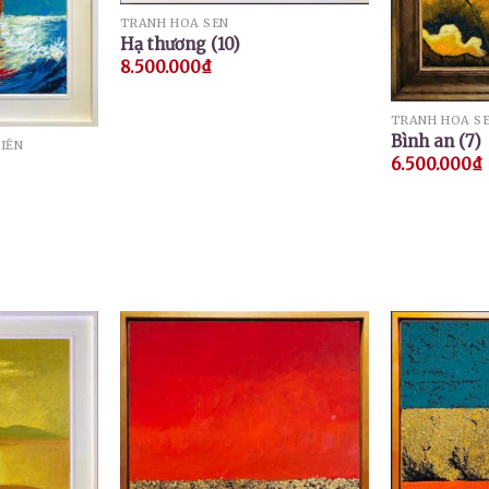
TRANH HOA SEN
Hạ thương (10)
8.500.000
₫
TRANH HOA S
Bình an (7)
IỂN
6.500.000
₫