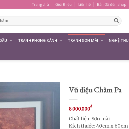
Trang chủ
Giới thiệu
Liên hệ
Bản đồ đến shop
 DẦU
TRANH PHONG CẢNH
TRANH SƠN MÀI
NGHỆ THU
Vũ điệu Chăm Pa
₫
8.000.000
Chất liệu: Sơn mài
Kích thước: 40cm x 60cm