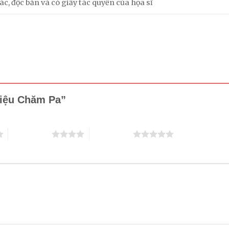
c, độc bản và có giấy tác quyền của họa sĩ
 điệu Chăm Pa”
4 trên 5 sao
5 trên 5 sao