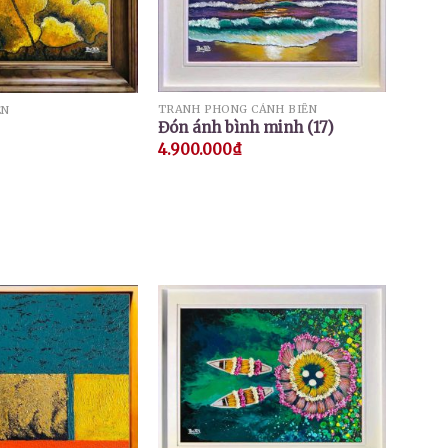
TRANH PHONG CẢNH BIỂN
EN
Đón ánh bình minh (17)
4.900.000
₫