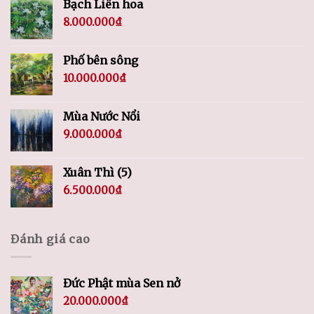
Bạch Liên hoa
8.000.000
₫
Phố bên sông
10.000.000
₫
Mùa Nước Nổi
9.000.000
₫
Xuân Thì (5)
6.500.000
₫
Đánh giá cao
Đức Phật mùa Sen nở
20.000.000
₫