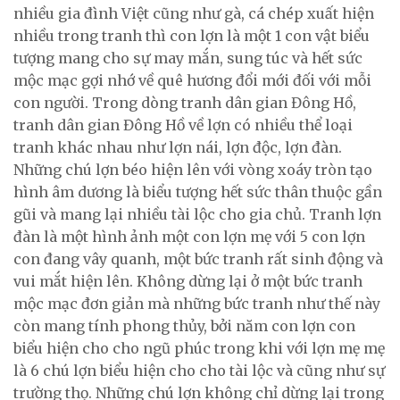
nhiều gia đình Việt cũng như gà, cá chép xuất hiện
nhiều trong tranh thì con lợn là một 1 con vật biểu
tượng mang cho sự may mắn, sung túc và hết sức
mộc mạc gợi nhớ về quê hương đổi mới đối với mỗi
con người. Trong dòng tranh dân gian Đông Hồ,
tranh dân gian Đông Hồ về lợn có nhiều thể loại
tranh khác nhau như lợn nái, lợn độc, lợn đàn.
Những chú lợn béo hiện lên với vòng xoáy tròn tạo
hình âm dương là biểu tượng hết sức thân thuộc gần
gũi và mang lại nhiều tài lộc cho gia chủ. Tranh lợn
đàn là một hình ảnh một con lợn mẹ với 5 con lợn
con đang vây quanh, một bức tranh rất sinh động và
vui mắt hiện lên. Không dừng lại ở một bức tranh
mộc mạc đơn giản mà những bức tranh như thế này
còn mang tính phong thủy, bởi năm con lợn con
biểu hiện cho cho ngũ phúc trong khi với lợn mẹ mẹ
là 6 chú lợn biểu hiện cho cho tài lộc và cũng như sự
trường thọ. Những chú lợn không chỉ dừng lại trong