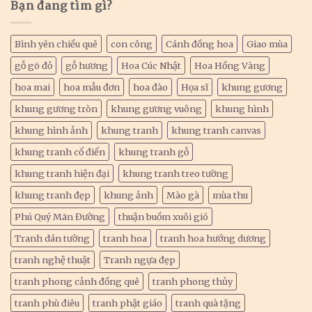
Bạn đang tìm gì?
Bình yên chiều quê
con công
Cánh đồng hoa
Giao mùa
gỗ gõ đỏ
gỗ hương
Hoa Cúc Nhật
Hoa Hồng Vàng
hoa mai
hoa mẫu đơn
hoa đào
Họa sĩ
khung gương
khung gương tròn
khung gương vuông
khung hình
khung hình ảnh
khung tranh
khung tranh canvas
khung tranh cổ điển
khung tranh gỗ
khung tranh hiện đại
khung tranh treo tường
khung tranh đẹp
khung ảnh
Mào gà
mùa thu
Phú Quý Mãn Đường
thuận buồm xuôi gió
Tranh dán tường
tranh hoa
tranh hoa hướng dương
tranh nghệ thuật
Tranh ngựa đẹp
tranh phong cảnh đồng quê
tranh phong thủy
tranh phù điêu
tranh phật giáo
tranh quà tặng