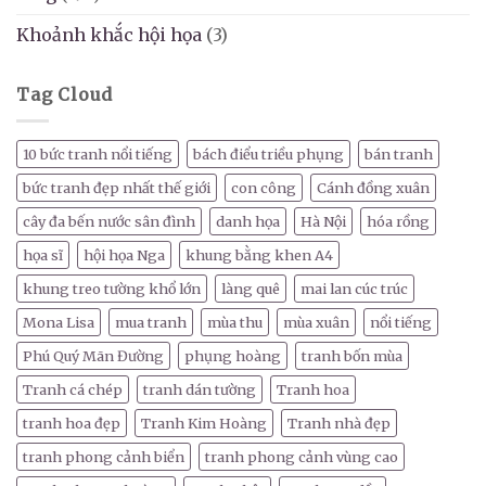
Khoảnh khắc hội họa
(3)
Tag Cloud
10 bức tranh nổi tiếng
bách điểu triều phụng
bán tranh
bức tranh đẹp nhất thế giới
con công
Cánh đồng xuân
cây đa bến nước sân đình
danh họa
Hà Nội
hóa rồng
họa sĩ
hội họa Nga
khung bằng khen A4
khung treo tường khổ lớn
làng quê
mai lan cúc trúc
Mona Lisa
mua tranh
mùa thu
mùa xuân
nổi tiếng
Phú Quý Mãn Đường
phụng hoàng
tranh bốn mùa
Tranh cá chép
tranh dán tường
Tranh hoa
tranh hoa đẹp
Tranh Kim Hoàng
Tranh nhà đẹp
tranh phong cảnh biển
tranh phong cảnh vùng cao