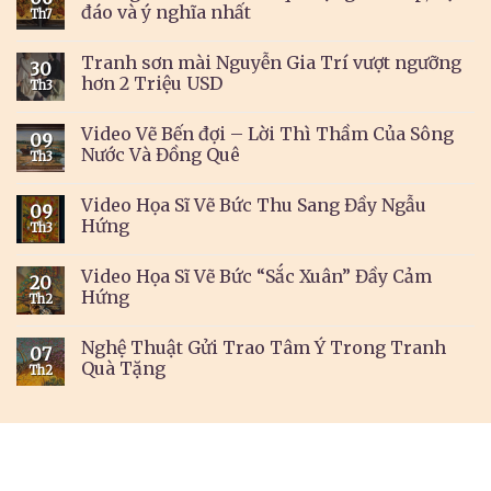
đáo và ý nghĩa nhất
Th7
Tranh sơn mài Nguyễn Gia Trí vượt ngưỡng
30
hơn 2 Triệu USD
Th3
Video Vẽ Bến đợi – Lời Thì Thầm Của Sông
09
Nước Và Đồng Quê
Th3
Video Họa Sĩ Vẽ Bức Thu Sang Đầy Ngẫu
09
Hứng
Th3
Video Họa Sĩ Vẽ Bức “Sắc Xuân” Đầy Cảm
20
Hứng
Th2
Nghệ Thuật Gửi Trao Tâm Ý Trong Tranh
07
Quà Tặng
Th2