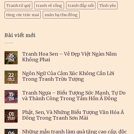
Tranh tứ quý
tranh vẽ rồng
tranh đắp nổi
Tình yêu
tùng cúc trúc mai
xuân hạ thu đông
Bài viết mới
Tranh Hoa Sen – Vẻ Đẹp Việt Ngàn Năm
25
Không Phai
Th2
Ngôn Ngữ Của Cảm Xúc Không Cần Lời
22
Trong Tranh Trừu Tượng
Th2
Tranh Ngựa – Biểu Tượng Sức Mạnh, Tự Do
15
và Thành Công Trong Tâm Hồn Á Đông
Th1
Phật, Sen, Và Những Biểu Tượng Văn Hóa Á
01
Đông Trong Tranh Sơn Mài
Th10
Những mẫu tranh làm quà tặng cao cấp, độc
06