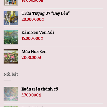
18.000.000
₫
Trừu Tượng 07 "Bay Lên"
20.000.000
₫
Đầm Sen Ven Núi
15.000.000
₫
Mùa Hoa Sen
7.000.000
₫
Nổi bật
Xuân trên thành cổ
3.700.000
₫