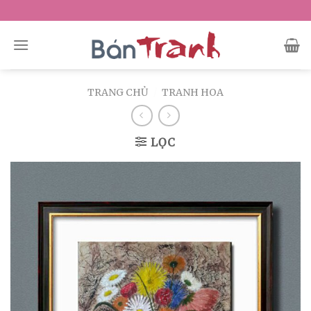
Skip
to
content
TRANG CHỦ
/
TRANH HOA
LỌC