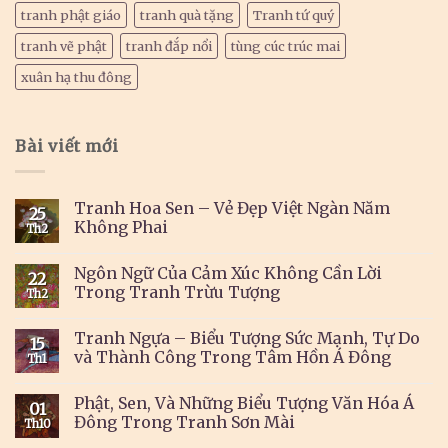
tranh phật giáo
tranh quà tặng
Tranh tứ quý
tranh vẽ phật
tranh đắp nổi
tùng cúc trúc mai
xuân hạ thu đông
Bài viết mới
Tranh Hoa Sen – Vẻ Đẹp Việt Ngàn Năm
25
Không Phai
Th2
Ngôn Ngữ Của Cảm Xúc Không Cần Lời
22
Trong Tranh Trừu Tượng
Th2
Tranh Ngựa – Biểu Tượng Sức Mạnh, Tự Do
15
và Thành Công Trong Tâm Hồn Á Đông
Th1
Phật, Sen, Và Những Biểu Tượng Văn Hóa Á
01
Đông Trong Tranh Sơn Mài
Th10