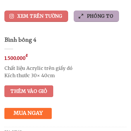
XEM TRÊN TƯỜNG
PHÓNG TO
Bình bông 4
₫
1.500.000
Chất liệu Acrylic trên giấy dó
Kích thước 30× 40cm
THÊM VÀO GIỎ
MUA NGAY