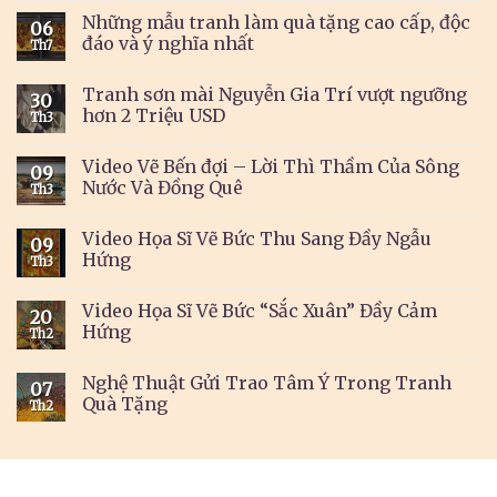
Những mẫu tranh làm quà tặng cao cấp, độc
06
đáo và ý nghĩa nhất
Th7
Tranh sơn mài Nguyễn Gia Trí vượt ngưỡng
30
hơn 2 Triệu USD
Th3
Video Vẽ Bến đợi – Lời Thì Thầm Của Sông
09
Nước Và Đồng Quê
Th3
Video Họa Sĩ Vẽ Bức Thu Sang Đầy Ngẫu
09
Hứng
Th3
Video Họa Sĩ Vẽ Bức “Sắc Xuân” Đầy Cảm
20
Hứng
Th2
Nghệ Thuật Gửi Trao Tâm Ý Trong Tranh
07
Quà Tặng
Th2