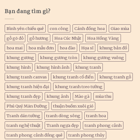
Bạn đang tìm gì?
Bình yên chiều quê
con công
Cánh đồng hoa
Giao mùa
gỗ gõ đỏ
gỗ hương
Hoa Cúc Nhật
Hoa Hồng Vàng
hoa mai
hoa mẫu đơn
hoa đào
Họa sĩ
khung bản đồ
khung gương
khung gương tròn
khung gương vuông
khung hình
khung hình ảnh
khung tranh
khung tranh canvas
khung tranh cổ điển
khung tranh gỗ
khung tranh hiện đại
khung tranh treo tường
khung tranh đẹp
khung ảnh
Mào gà
mùa thu
Phú Quý Mãn Đường
thuận buồm xuôi gió
Tranh dán tường
tranh dòng sông
tranh hoa
tranh nghệ thuật
Tranh ngựa đẹp
tranh phong cảnh
tranh phong cảnh đồng quê
tranh phong thủy