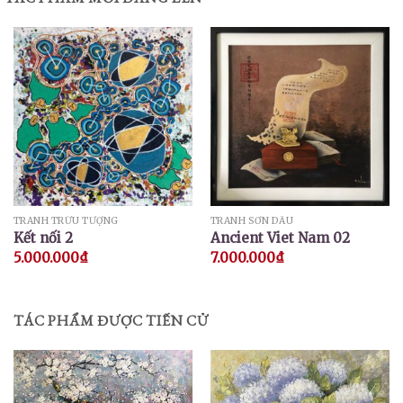
TRANH TRỪU TƯỢNG
TRANH SƠN DẦU
Kết nối 2
Ancient Viet Nam 02
5.000.000
₫
7.000.000
₫
TÁC PHẨM ĐƯỢC TIẾN CỬ