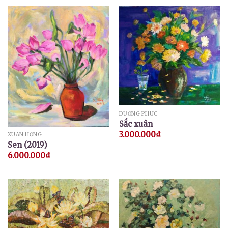
DƯƠNG PHÚC
Sắc xuân
3.000.000
₫
XUÂN HỒNG
Sen (2019)
6.000.000
₫