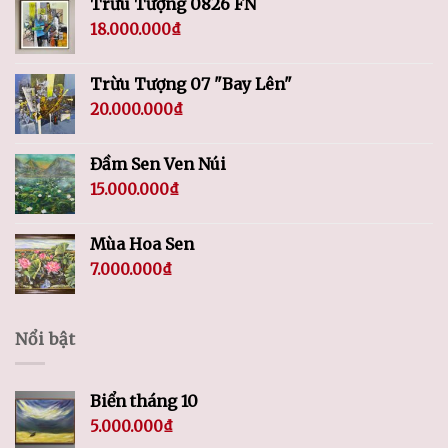
Trừu Tượng 0826 FN
18.000.000
₫
Trừu Tượng 07 "Bay Lên"
20.000.000
₫
Đầm Sen Ven Núi
15.000.000
₫
Mùa Hoa Sen
7.000.000
₫
Nổi bật
Biển tháng 10
5.000.000
₫