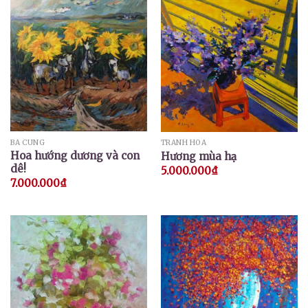
BÁ CUNG
TRANH HOA
Hoa hướng dương và con
Hương mùa hạ
dê!
5.000.000
₫
7.000.000
₫