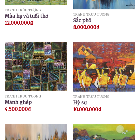
TRANH TRỪU TƯỢNG
TRANH TRỪU TƯỢNG
Mùa hạ và tuổi thơ
Sắc phố
12.000.000
₫
8.000.000
₫
TRANH TRỪU TƯỢNG
TRANH TRỪU TƯỢNG
Mảnh ghép
Hỷ sự
4.500.000
₫
10.000.000
₫