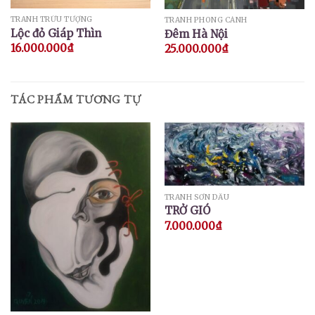
TRANH TRỪU TƯỢNG
TRANH PHONG CẢNH
Lộc đỏ Giáp Thìn
Đêm Hà Nội
16.000.000
₫
25.000.000
₫
TÁC PHẨM TƯƠNG TỰ
TRANH SƠN DẦU
TRỞ GIÓ
7.000.000
₫