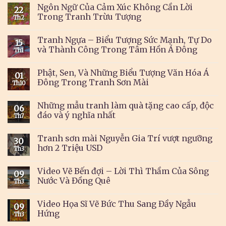
Ngôn Ngữ Của Cảm Xúc Không Cần Lời
22
Trong Tranh Trừu Tượng
Th2
Tranh Ngựa – Biểu Tượng Sức Mạnh, Tự Do
15
và Thành Công Trong Tâm Hồn Á Đông
Th1
Phật, Sen, Và Những Biểu Tượng Văn Hóa Á
01
Đông Trong Tranh Sơn Mài
Th10
Những mẫu tranh làm quà tặng cao cấp, độc
06
đáo và ý nghĩa nhất
Th7
Tranh sơn mài Nguyễn Gia Trí vượt ngưỡng
30
hơn 2 Triệu USD
Th3
Video Vẽ Bến đợi – Lời Thì Thầm Của Sông
09
Nước Và Đồng Quê
Th3
Video Họa Sĩ Vẽ Bức Thu Sang Đầy Ngẫu
09
Hứng
Th3