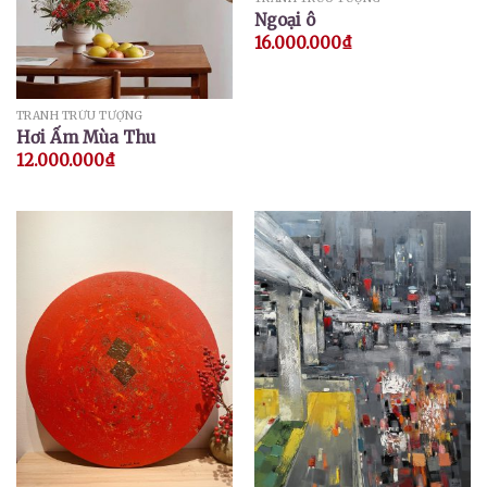
Ngoại ô
16.000.000
₫
TRANH TRỪU TƯỢNG
Hơi Ấm Mùa Thu
12.000.000
₫