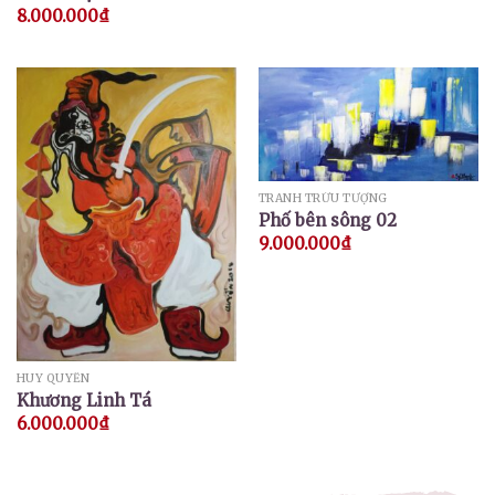
8.000.000
₫
TRANH TRỪU TƯỢNG
Phố bên sông 02
9.000.000
₫
HUY QUYỂN
Khương Linh Tá
6.000.000
₫