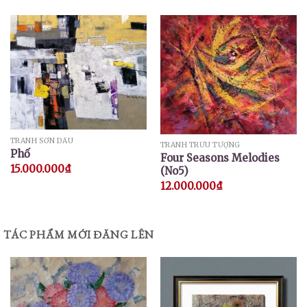
TRANH SƠN DẦU
TRANH TRỪU TƯỢNG
Phố
Four Seasons Melodies
15.000.000
₫
(No5)
12.000.000
₫
TÁC PHẨM MỚI ĐĂNG LÊN