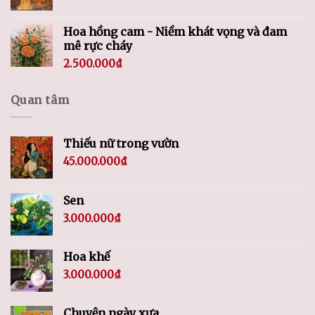
Hoa hồng cam - Niềm khát vọng và đam
mê rực cháy
2.500.000
₫
Quan tâm
Thiếu nữ trong vườn
45.000.000
₫
Sen
3.000.000
₫
Hoa khế
3.000.000
₫
Chuyện ngày xưa