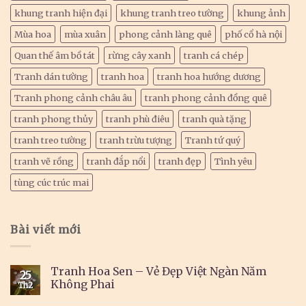
khung tranh hiện đại
khung tranh treo tường
khung ảnh
Mùa hoa
mùa xuân
phong cảnh làng quê
phố cổ hà nội
Quan thế âm bồ tát
rừng cây xanh
tranh cá chép
Tranh dán tường
tranh hoa
tranh hoa hướng dương
Tranh phong cảnh châu âu
tranh phong cảnh đồng quê
tranh phong thủy
tranh phù điêu
tranh quà tặng
tranh treo tường
tranh trừu tượng
Tranh tứ quý
tranh vẽ rồng
tranh đắp nổi
tranh đẹp
Tình yêu
tùng cúc trúc mai
Bài viết mới
Tranh Hoa Sen – Vẻ Đẹp Việt Ngàn Năm
25
Không Phai
Th2