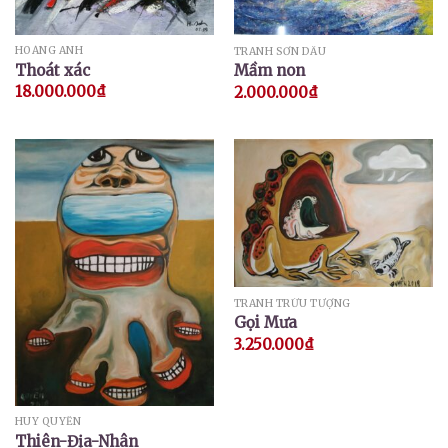
HOÀNG ANH
TRANH SƠN DẦU
Thoát xác
Mầm non
18.000.000
₫
2.000.000
₫
TRANH TRỪU TƯỢNG
Gọi Mưa
3.250.000
₫
HUY QUYỂN
Thiên-Địa-Nhân