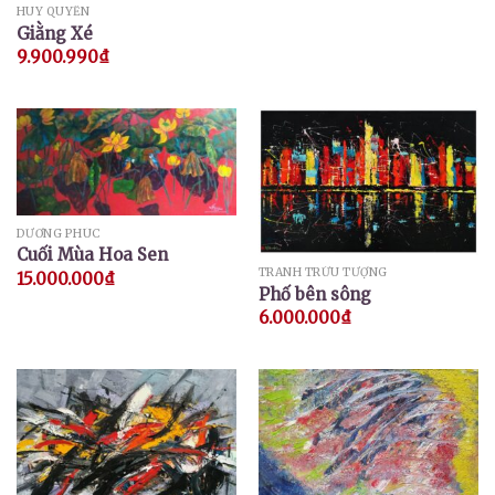
HUY QUYỂN
Giằng Xé
9.900.990
₫
DƯƠNG PHÚC
Cuối Mùa Hoa Sen
TRANH TRỪU TƯỢNG
15.000.000
₫
Phố bên sông
6.000.000
₫