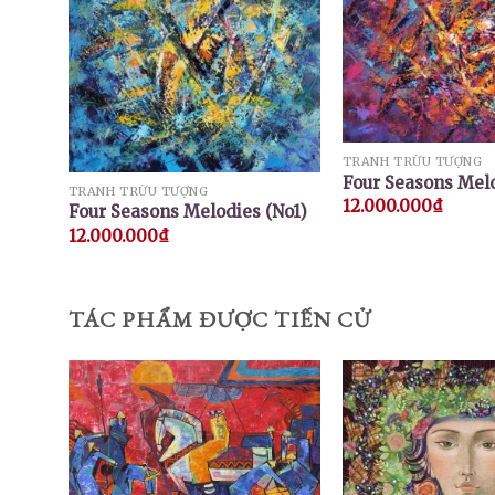
TRANH TRỪU TƯỢNG
Four Seasons Melo
TRANH TRỪU TƯỢNG
12.000.000
₫
Four Seasons Melodies (No1)
12.000.000
₫
TÁC PHẨM ĐƯỢC TIẾN CỬ