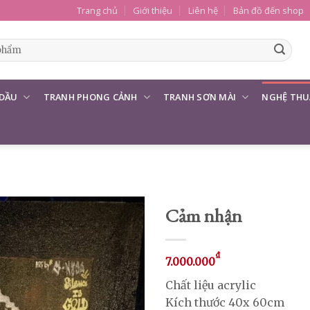
Trang chủ
Giới thiệu
Liên hệ
Bản đồ đến shop
 DẦU
TRANH PHONG CẢNH
TRANH SƠN MÀI
NGHỆ THU
Cảm nhận
₫
7.000.000
Chất liệu acrylic
Kích thước 40x 60cm