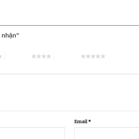
m nhận”
4 trên 5 sao
5 trên 5 sao
Email
*