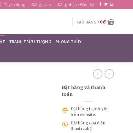
Tuyển dụng
Đăng tranh
Đăng nhập / Đăng ký
0
₫
GIỎ HÀNG /
ẬT
TRANH TRỪU TƯỢNG
PHONG THỦY
Đặt hàng và thanh
toán
Đặt hàng trực tuyến
trên website.
Đặt hàng qua điện
thoại (zalo):