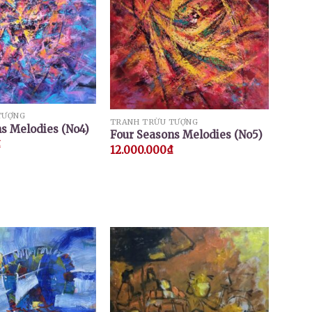
TƯỢNG
TRANH TRỪU TƯỢNG
s Melodies (No4)
Four Seasons Melodies (No5)
₫
12.000.000
₫