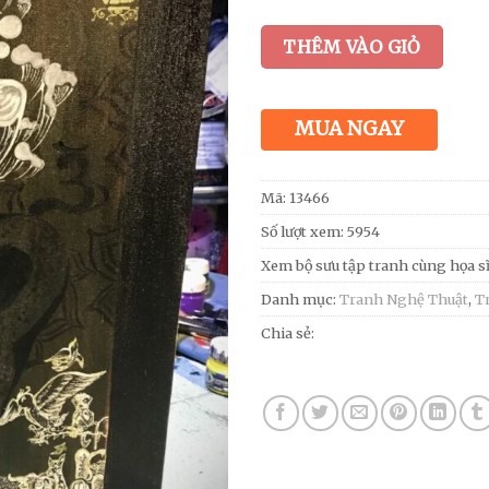
THÊM VÀO GIỎ
MUA NGAY
Mã:
13466
Số lượt xem: 5954
Xem bộ sưu tập tranh cùng họa s
Danh mục:
Tranh Nghệ Thuật
,
T
Chia sẻ: