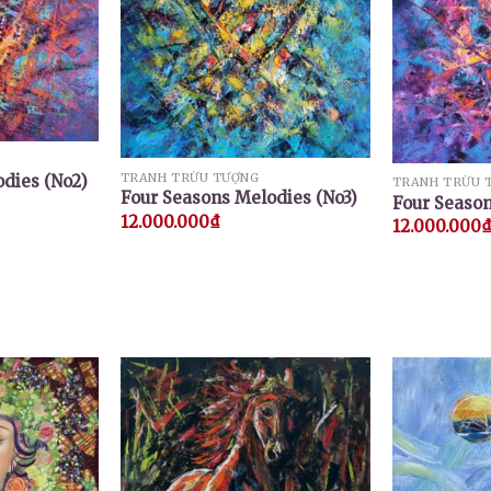
TRANH TRỪU TƯỢNG
dies (No2)
TRANH TRỪU 
Four Seasons Melodies (No3)
Four Season
12.000.000
₫
12.000.000